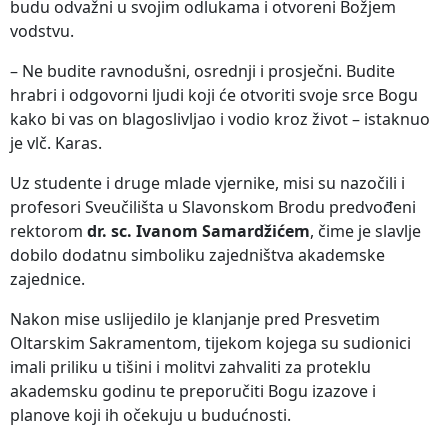
budu odvažni u svojim odlukama i otvoreni Božjem
vodstvu.
– Ne budite ravnodušni, osrednji i prosječni. Budite
hrabri i odgovorni ljudi koji će otvoriti svoje srce Bogu
kako bi vas on blagoslivljao i vodio kroz život – istaknuo
je vlč. Karas.
Uz studente i druge mlade vjernike, misi su nazočili i
profesori Sveučilišta u Slavonskom Brodu predvođeni
rektorom
dr. sc. Ivanom Samardžićem
, čime je slavlje
dobilo dodatnu simboliku zajedništva akademske
zajednice.
Nakon mise uslijedilo je klanjanje pred Presvetim
Oltarskim Sakramentom, tijekom kojega su sudionici
imali priliku u tišini i molitvi zahvaliti za proteklu
akademsku godinu te preporučiti Bogu izazove i
planove koji ih očekuju u budućnosti.