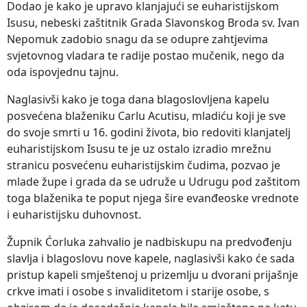
Dodao je kako je upravo klanjajući se euharistijskom
Isusu, nebeski zaštitnik Grada Slavonskog Broda sv. Ivan
Nepomuk zadobio snagu da se odupre zahtjevima
svjetovnog vladara te radije postao mučenik, nego da
oda ispovjednu tajnu.
Naglasivši kako je toga dana blagoslovljena kapelu
posvećena blaženiku Carlu Acutisu, mladiću koji je sve
do svoje smrti u 16. godini života, bio redoviti klanjatelj
euharistijskom Isusu te je uz ostalo izradio mrežnu
stranicu posvećenu euharistijskim čudima, pozvao je
mlade župe i grada da se udruže u Udrugu pod zaštitom
toga blaženika te poput njega šire evanđeoske vrednote
i euharistijsku duhovnost.
Župnik Ćorluka zahvalio je nadbiskupu na predvođenju
slavlja i blagoslovu nove kapele, naglasivši kako će sada
pristup kapeli smještenoj u prizemlju u dvorani prijašnje
crkve imati i osobe s invaliditetom i starije osobe, s