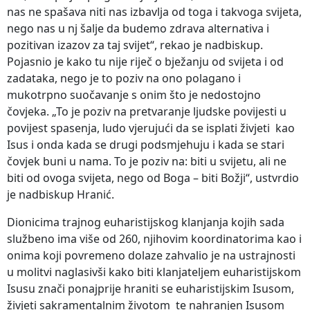
nas ne spašava niti nas izbavlja od toga i takvoga svijeta,
nego nas u nj šalje da budemo zdrava alternativa i
pozitivan izazov za taj svijet“, rekao je nadbiskup.
Pojasnio je kako tu nije riječ o bježanju od svijeta i od
zadataka, nego je to poziv na ono polagano i
mukotrpno suočavanje s onim što je nedostojno
čovjeka. „To je poziv na pretvaranje ljudske povijesti u
povijest spasenja, ludo vjerujući da se isplati živjeti kao
Isus i onda kada se drugi podsmjehuju i kada se stari
čovjek buni u nama. To je poziv na: biti u svijetu, ali ne
biti od ovoga svijeta, nego od Boga – biti Božji“, ustvrdio
je nadbiskup Hranić.
Dionicima trajnog euharistijskog klanjanja kojih sada
službeno ima više od 260, njihovim koordinatorima kao i
onima koji povremeno dolaze zahvalio je na ustrajnosti
u molitvi naglasivši kako biti klanjateljem euharistijskom
Isusu znači ponajprije hraniti se euharistijskim Isusom,
živjeti sakramentalnim životom te nahranjen Isusom