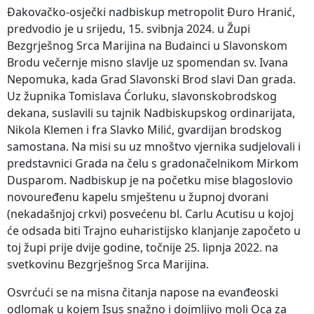
Đakovačko-osječki nadbiskup metropolit Đuro Hranić,
predvodio je u srijedu, 15. svibnja 2024. u Župi
Bezgrješnog Srca Marijina na Budainci u Slavonskom
Brodu večernje misno slavlje uz spomendan sv. Ivana
Nepomuka, kada Grad Slavonski Brod slavi Dan grada.
Uz župnika Tomislava Ćorluku, slavonskobrodskog
dekana, suslavili su tajnik Nadbiskupskog ordinarijata,
Nikola Klemen i fra Slavko Milić, gvardijan brodskog
samostana. Na misi su uz mnoštvo vjernika sudjelovali i
predstavnici Grada na čelu s gradonačelnikom Mirkom
Dusparom. Nadbiskup je na početku mise blagoslovio
novouređenu kapelu smještenu u župnoj dvorani
(nekadašnjoj crkvi) posvećenu bl. Carlu Acutisu u kojoj
će odsada biti Trajno euharistijsko klanjanje započeto u
toj župi prije dvije godine, točnije 25. lipnja 2022. na
svetkovinu Bezgrješnog Srca Marijina.
Osvrćući se na misna čitanja napose na evanđeoski
odlomak u kojem Isus snažno i dojmljivo moli Oca za