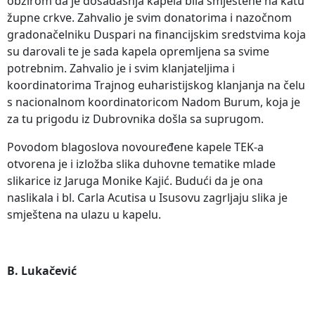
obzirom da je dosadašnja kapela bila smještene na katu
župne crkve. Zahvalio je svim donatorima i nazočnom
gradonačelniku Duspari na financijskim sredstvima koja
su darovali te je sada kapela opremljena sa svime
potrebnim. Zahvalio je i svim klanjateljima i
koordinatorima Trajnog euharistijskog klanjanja na čelu
s nacionalnom koordinatoricom Nadom Burum, koja je
za tu prigodu iz Dubrovnika došla sa suprugom.
Povodom blagoslova novouređene kapele TEK-a
otvorena je i izložba slika duhovne tematike mlade
slikarice iz Jaruga Monike Kajić. Budući da je ona
naslikala i bl. Carla Acutisa u Isusovu zagrljaju slika je
smještena na ulazu u kapelu.
B. Lukačević