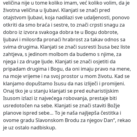
veličina nije u tome koliko imam, već koliko volim, da je
životna veličina u ljubavi. Klanjati se znači pred
otajstvom ljubavi, koja nadilazi sve udaljenosti, ponovo
otkriti da smo braća i sestre, to znači crpsti snagu za
dobro iz izvora svakoga dobra te u Bogu dobrote,
ljubavi i milosrđa pronaći hrabrost za takav odnos sa
svima drugima. Klanjati se znači susresti Isusa bez liste
zahtjeva, s jedinom molbom da budemo s njime, za
njega i za druge ljude. Klanjati se znači osjetiti da
pripadam drugima i Bogu, da oni imaju pravo na mene,
na moje vrijeme i na svoj prostor u mom životu. Kad se
klanjamo dopuštamo Isusu da nas izliječi i promijeni.
Onaj tko je u stanju klanjati se pred euharistijskim
Isusom izlazi iz najvećega robovanja, prestaje biti
usredotočen na sebe. Klanjati se znači staviti Božje
planove ispred sebe… To je naša najljepša čestitka i
ovome gradu Slavonskom Brodu za njegov Dan“, rekao
je uz ostalo nadbiskup.