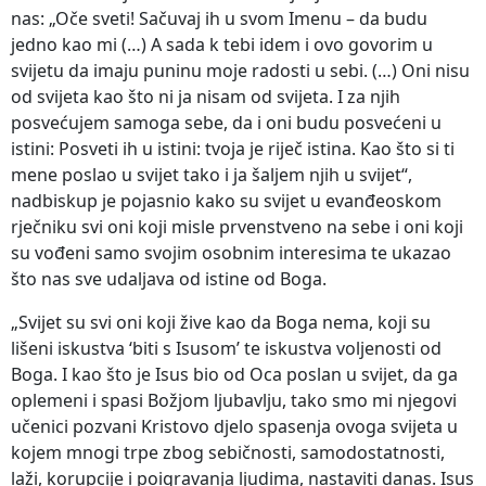
nas: „Oče sveti! Sačuvaj ih u svom Imenu – da budu
jedno kao mi (…) A sada k tebi idem i ovo govorim u
svijetu da imaju puninu moje radosti u sebi. (…) Oni nisu
od svijeta kao što ni ja nisam od svijeta. I za njih
posvećujem samoga sebe, da i oni budu posvećeni u
istini: Posveti ih u istini: tvoja je riječ istina. Kao što si ti
mene poslao u svijet tako i ja šaljem njih u svijet“,
nadbiskup je pojasnio kako su svijet u evanđeoskom
rječniku svi oni koji misle prvenstveno na sebe i oni koji
su vođeni samo svojim osobnim interesima te ukazao
što nas sve udaljava od istine od Boga.
„Svijet su svi oni koji žive kao da Boga nema, koji su
lišeni iskustva ‘biti s Isusom’ te iskustva voljenosti od
Boga. I kao što je Isus bio od Oca poslan u svijet, da ga
oplemeni i spasi Božjom ljubavlju, tako smo mi njegovi
učenici pozvani Kristovo djelo spasenja ovoga svijeta u
kojem mnogi trpe zbog sebičnosti, samodostatnosti,
laži, korupcije i poigravanja ljudima, nastaviti danas. Isus