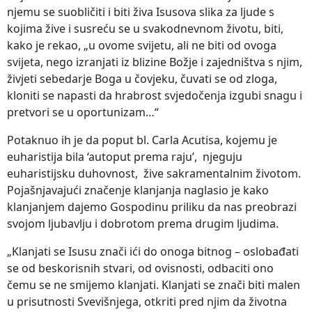
njemu se suobličiti i biti živa Isusova slika za ljude s
kojima žive i susreću se u svakodnevnom životu, biti,
kako je rekao, „u ovome svijetu, ali ne biti od ovoga
svijeta, nego izranjati iz blizine Božje i zajedništva s njim,
živjeti sebedarje Boga u čovjeku, čuvati se od zloga,
kloniti se napasti da hrabrost svjedočenja izgubi snagu i
pretvori se u oportunizam…“
Potaknuo ih je da poput bl. Carla Acutisa, kojemu je
euharistija bila ‘autoput prema raju’, njeguju
euharistijsku duhovnost, žive sakramentalnim životom.
Pojašnjavajući značenje klanjanja naglasio je kako
klanjanjem dajemo Gospodinu priliku da nas preobrazi
svojom ljubavlju i dobrotom prema drugim ljudima.
„Klanjati se Isusu znači ići do onoga bitnog – oslobađati
se od beskorisnih stvari, od ovisnosti, odbaciti ono
čemu se ne smijemo klanjati. Klanjati se znači biti malen
u prisutnosti Svevišnjega, otkriti pred njim da životna