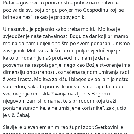
Petar – govoreći o poniznosti – potiče na molitvu te
poziva da svu soju brigu povjerimo Gospodinu koji se
brine za nas”, rekao je propovjednik.
U nastavku je pojasnio kako treba moliti. “Molitva je
svjedočenje naše zahvalnosti Bogu za dar koji primamo i
molba da nam udijeli ono što po svom ponašanju nismo
zavrijedili. Molitva za kišu i urod polja svjedočenje je
kako priroda nije naš proizvod niti nam je dana
posvema na raspolaganje, nego kao Božje stvorenje ima
dimenziju onostranosti, označena tajnom umiranja radi
života i rasta. Molitva za kišu i blagoslov polja nije nešto
sporedno, kako bi pomislili oni koji smatraju da mogu
sve, nego je čin usklađivanja nas ljudi s Bogom i
njegovom zamisli o nama, te s prirodom koja traži
ponizne suradnike, a ne umišljene korisnike”, zaključio
je vlč. Čabaj.
Slavlje je pjevanjem animirao župni zbor. Svetkovini je