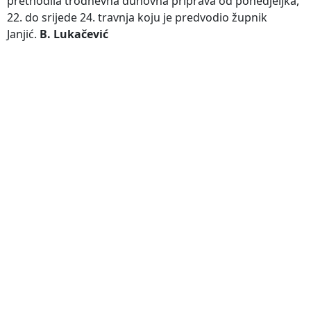
prethodila trodnevna duhovna priprava od ponedjeljka,
22. do srijede 24. travnja koju je predvodio župnik
Janjić.
B. Lukačević