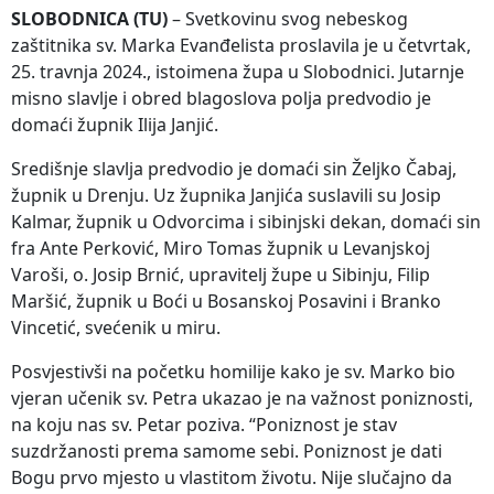
SLOBODNICA (TU)
– Svetkovinu svog nebeskog
zaštitnika sv. Marka Evanđelista proslavila je u četvrtak,
25. travnja 2024., istoimena župa u Slobodnici. Jutarnje
misno slavlje i obred blagoslova polja predvodio je
domaći župnik Ilija Janjić.
Središnje slavlja predvodio je domaći sin Željko Čabaj,
župnik u Drenju. Uz župnika Janjića suslavili su Josip
Kalmar, župnik u Odvorcima i sibinjski dekan, domaći sin
fra Ante Perković, Miro Tomas župnik u Levanjskoj
Varoši, o. Josip Brnić, upravitelj župe u Sibinju, Filip
Maršić, župnik u Boći u Bosanskoj Posavini i Branko
Vincetić, svećenik u miru.
Posvjestivši na početku homilije kako je sv. Marko bio
vjeran učenik sv. Petra ukazao je na važnost poniznosti,
na koju nas sv. Petar poziva. “Poniznost je stav
suzdržanosti prema samome sebi. Poniznost je dati
Bogu prvo mjesto u vlastitom životu. Nije slučajno da