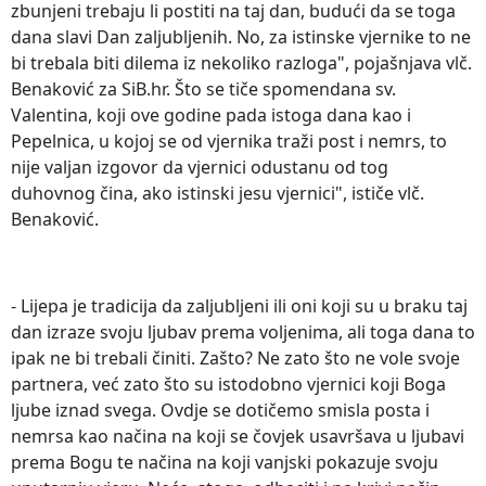
zbunjeni trebaju li postiti na taj dan, budući da se toga
dana slavi Dan zaljubljenih. No, za istinske vjernike to ne
bi trebala biti dilema iz nekoliko razloga", pojašnjava vlč.
Benaković za SiB.hr. Što se tiče spomendana sv.
Valentina, koji ove godine pada istoga dana kao i
Pepelnica, u kojoj se od vjernika traži post i nemrs, to
nije valjan izgovor da vjernici odustanu od tog
duhovnog čina, ako istinski jesu vjernici", ističe vlč.
Benaković.
- Lijepa je tradicija da zaljubljeni ili oni koji su u braku taj
dan izraze svoju ljubav prema voljenima, ali toga dana to
ipak ne bi trebali činiti. Zašto? Ne zato što ne vole svoje
partnera, već zato što su istodobno vjernici koji Boga
ljube iznad svega. Ovdje se dotičemo smisla posta i
nemrsa kao načina na koji se čovjek usavršava u ljubavi
prema Bogu te načina na koji vanjski pokazuje svoju