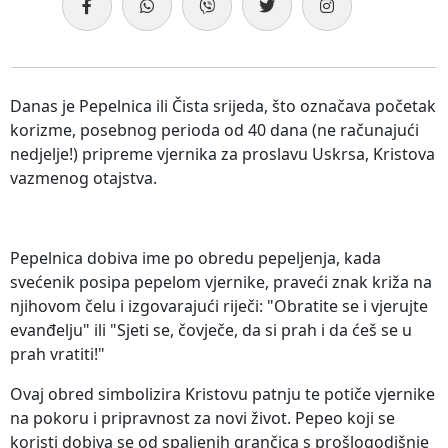
Danas je Pepelnica ili Čista srijeda, što označava početak
korizme, posebnog perioda od 40 dana (ne računajući
nedjelje!) pripreme vjernika za proslavu Uskrsa, Kristova
vazmenog otajstva.
Pepelnica dobiva ime po obredu pepeljenja, kada
svećenik posipa pepelom vjernike, praveći znak križa na
njihovom čelu i izgovarajući riječi: "Obratite se i vjerujte
evanđelju" ili "Sjeti se, čovječe, da si prah i da ćeš se u
prah vratiti!"
Ovaj obred simbolizira Kristovu patnju te potiče vjernike
na pokoru i pripravnost za novi život. Pepeo koji se
koristi dobiva se od spaljenih grančica s prošlogodišnje