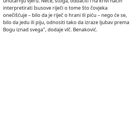
unutarnju vjeru. Neće, stoga, odbaciti i na krivi način
interpretirati Isusove riječi o tome što čovjeka
onečišćuje – bilo da je riječ o hrani ili piću – nego će se,
bilo da jedu ili piju, odnositi tako da izraze ljubav prema
Bogu iznad svega", dodaje vlč. Benaković.