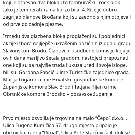
koji je otpevao dva bloka i to tamburaški i rock blok.
Iako je temperatura na korzu bila -4, Kiće je dobro
zagrijao dlanove Brođana koji su zaedno s njim otpjevali
od prve do zadnje pjesme.
Između dva glazbena bloka proglaženi su i pobjednici
akcije izbora najljepše ukrašenih božićnih izloga u gradu
Slavonskom Brodu. Članovi prosudbene komisije koja je
ovih dana marljivo šetala gradom, nastojeći prepoznati
one koji su sa najviše truda i ukusa uredili svoje izloge,
bili su Gordana Fabčić u ime Turističke zajednice grada,
Marija Lugarec u ime Hrvatske gospodarske komore
Županijske komore Slav. Brod i Tatjana Tijan u ime
Obrtničke komore Brodsko – posavske županije.
Prvo mjesto osvojila je trgovina na malo “Čepo” d.o.o. ,
Ulica Eugena Kumičića 57. drugo mjesto pripalo je
obrtničkoj radnji “Ritual”, Ulica Ante Starčevića 4, dok se