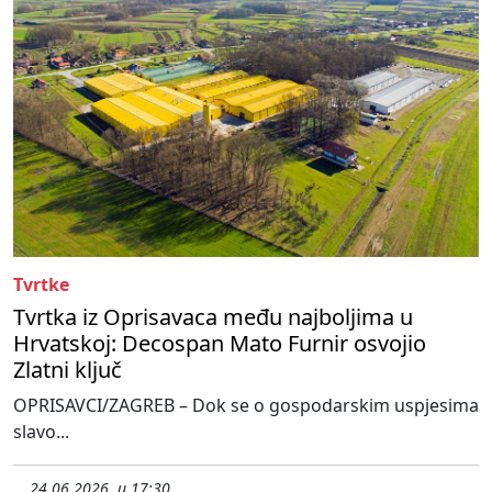
Tvrtke
Tvrtka iz Oprisavaca među najboljima u
Hrvatskoj: Decospan Mato Furnir osvojio
Zlatni ključ
OPRISAVCI/ZAGREB – Dok se o gospodarskim uspjesima
slavo...
24.06.2026. u 17:30