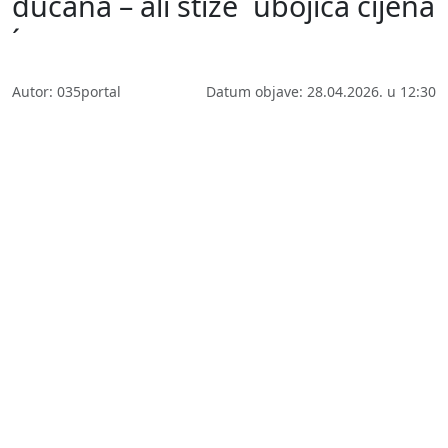
dućana – ali stiže ´ubojica cijena
´
Autor: 035portal
Datum objave: 28.04.2026. u 12:30