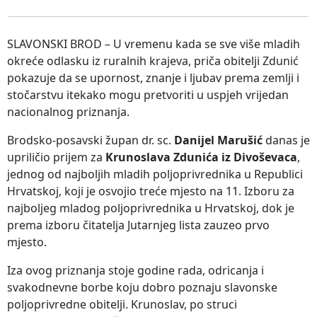
SLAVONSKI BROD – U vremenu kada se sve više mladih
okreće odlasku iz ruralnih krajeva, priča obitelji Zdunić
pokazuje da se upornost, znanje i ljubav prema zemlji i
stočarstvu itekako mogu pretvoriti u uspjeh vrijedan
nacionalnog priznanja.
Brodsko-posavski župan dr. sc.
Danijel Marušić
danas je
upriličio prijem za
Krunoslava Zdunića iz Divoševaca
,
jednog od najboljih mladih poljoprivrednika u Republici
Hrvatskoj, koji je osvojio treće mjesto na 11. Izboru za
najboljeg mladog poljoprivrednika u Hrvatskoj, dok je
prema izboru čitatelja Jutarnjeg lista zauzeo prvo
mjesto.
Iza ovog priznanja stoje godine rada, odricanja i
svakodnevne borbe koju dobro poznaju slavonske
poljoprivredne obitelji. Krunoslav, po struci