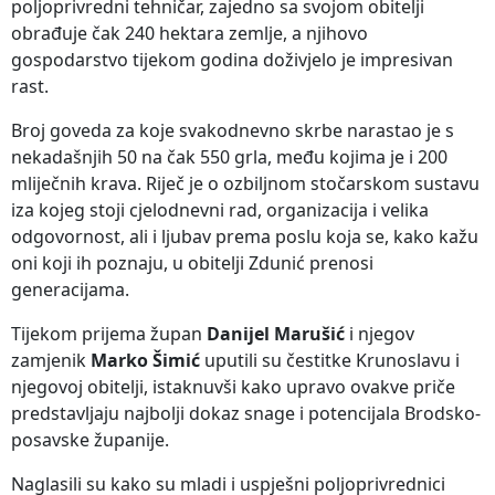
poljoprivredni tehničar, zajedno sa svojom obitelji
obrađuje čak 240 hektara zemlje, a njihovo
gospodarstvo tijekom godina doživjelo je impresivan
rast.
Broj goveda za koje svakodnevno skrbe narastao je s
nekadašnjih 50 na čak 550 grla, među kojima je i 200
mliječnih krava. Riječ je o ozbiljnom stočarskom sustavu
iza kojeg stoji cjelodnevni rad, organizacija i velika
odgovornost, ali i ljubav prema poslu koja se, kako kažu
oni koji ih poznaju, u obitelji Zdunić prenosi
generacijama.
Tijekom prijema župan
Danijel Marušić
i njegov
zamjenik
Marko Šimić
uputili su čestitke Krunoslavu i
njegovoj obitelji, istaknuvši kako upravo ovakve priče
predstavljaju najbolji dokaz snage i potencijala Brodsko-
posavske županije.
Naglasili su kako su mladi i uspješni poljoprivrednici