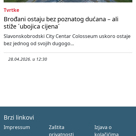
Tvrtke
Brođani ostaju bez poznatog dućana – ali
stiže ´ubojica cijena´
Slavonskobrodski City Centar Colosseum uskoro ostaje
bez jednog od svojih dugogo...
28.04.2026. u 12:30
Brzi linkovi
Impressum
Zaštita
Izjava o
privatnosti
kolačićima