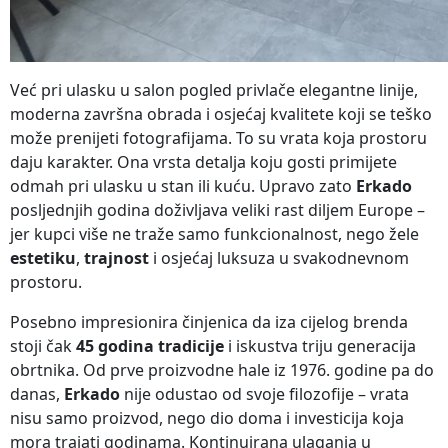
Već pri ulasku u salon pogled privlače elegantne linije,
moderna završna obrada i osjećaj kvalitete koji se teško
može prenijeti fotografijama. To su vrata koja prostoru
daju karakter. Ona vrsta detalja koju gosti primijete
odmah pri ulasku u stan ili kuću. Upravo zato
Erkado
posljednjih godina doživljava veliki rast diljem Europe –
jer kupci više ne traže samo funkcionalnost, nego žele
estetiku
,
trajnost
i osjećaj luksuza u svakodnevnom
prostoru.
Posebno impresionira činjenica da iza cijelog brenda
stoji čak
45 godina tradicije
i iskustva triju generacija
obrtnika. Od prve proizvodne hale iz 1976. godine pa do
danas,
Erkado
nije odustao od svoje filozofije – vrata
nisu samo proizvod, nego dio doma i investicija koja
mora trajati godinama. Kontinuirana ulaganja u