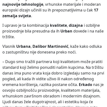
najnovije tehnologije
, vrhunske materijale i moderan
europski dizajn učinili su ih prepoznatljivima u čak
17
zemalja svijeta
.
I upravo je ta kombinacija
kvalitete
,
dizajna
i ozbiljne
proizvodnje bila presudna da ih
Urban
dovede i na naše
tržište.
Vlasnik
Urbana
,
Dalibor Martinović
, kaže kako odluka
o zastupništvu nije donesena preko noći.
– Dugo smo tražili partnera koji kvalitetom može pratiti
standard koji želimo ponuditi našim kupcima. Na tržištu
danas ima puno vrata koja dobro izgledaju samo na prvi
pogled, ali kada ih vidite uživo ili nakon određenog
vremena korištenja, razlika postane očita.
Erkado
nas je
osvojio ozbiljnošću proizvodnje, kvalitetom materijala,
vrhunskom završnom obradom i modernim dizajnom.
Ljudi danas žele dugotrajnost, ali i estetiku koja će