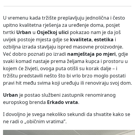
U vremenu kada tržište preplavljuju jednolična i često
upitno kvalitetna rješenja za uređenje doma, posjet
tvrtki
Urban
u
Osječkoj ulici
pokazao nam je da još
uvijek postoje mjesta gdje se
kvaliteta
,
estetika
i
ozbiljna izrada stavljaju ispred masovne proizvodnje.
Već dobro poznati po izradi
namještaja po mjeri
, gdje
svaki komad nastaje prema željama kupca i prostoru u
kojem će živjeti, ovoga puta otišli su korak dalje – i
tržištu predstavili nešto što bi vrlo brzo moglo postati
pravi hit među svima koji uređuju ili renoviraju svoj dom.
Urban
je postao službeni zastupnik renomiranog
europskog brenda
Erkado vrata
.
I dovoljno je svega nekoliko sekundi da shvatite kako se
ne radi o „običnim vratima”.