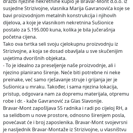
dražbi njezine nekretnine kupio je Bravar-Mont d.o.o. iz
susjedne Strizivojne, vlasnika Marija Gavranovića koje se
bavi proizvodnjom metalnih konstrukcija i njihovih
dijelova, a koje je vlasnikom nekretnina Sušionice
postalo za 5.195.000 kuna, kolika je bila jučerašnja
početna cijena.
Tako ova tvrtka seli svoju cjelokupnu proizvodnju iz
Strizivojne, a koja se dosad obavljala u sve skučenijim
uvjetima dvorišnih objekata.
- To je idealno za preseljenje naše proizvodnje, ali i
njezino planirano širenje. Neće biti potrebne ni neke
preinake, već samo rješavanje struje i grijanja jer je
Sušionica u mraku. Također, i sama njezina lokacija,
pristup, odgovara nam za dopremu materijala, otpremu
robe i dr. - kaže Gavranović za Glas Slavonije.
Bravar-Mont zapošljava 55 radnika i radi po cijeloj RH, a
sa selidbom u nove prostore, odnosno širenjem posla,
povećavat će i broj zaposlenika. Bravar-Mont svojevrsni
je nasljednik Bravar-Montaže iz Strizivojne, u vlasništvu