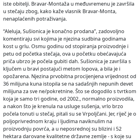
iste obitelji. Bravar-Montaža u međuvremenu je završila
u stečaju zbog, kako kaže vlasnik Bravar-Monta,
nenaplaćenih potraživanja.
“Aleluja, Sušionica je konačno prodana”, zadovoljno
komentiraju svi kojima je njezina sudbina godinama
kost u grlu. Osmu godinu od stopiranja proizvodnje i
petu od početka stečaja, ova u početku obećavajuća
priča ubrzo je počela gubiti dah. Sušionica je završila s
ključem u bravi postajući metom lopova, a bila je i
opožarena. Njezina prvobitna procijenjena vrijednost od
36 milijuna kuna istopila se na sadašnjih nepunih devet
milijuna za sve ne/pokretnine. Što se dogodilo s tvrtkom
koja je samo tri godine, od 2002., normalno proizvodila,
a nakon što je krenula na usluge sušenja, vrlo brzo
počela tonuti u stečaj, pitali su se Vrpoljčani. Jer, riječ je o
poljoprivrednom kraju i ljudima naviknulim na
proizvodnju povrća, a u neposrednoj su blizini i 52
hektara darovane kvalitetne državne zemlje - s koje su