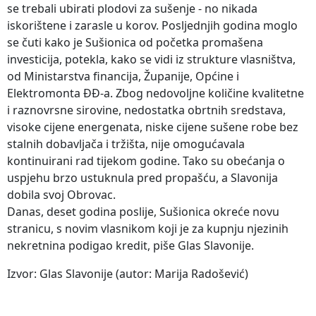
se trebali ubirati plodovi za sušenje - no nikada
iskorištene i zarasle u korov. Posljednjih godina moglo
se čuti kako je Sušionica od početka promašena
investicija, potekla, kako se vidi iz strukture vlasništva,
od Ministarstva financija, Županije, Općine i
Elektromonta ĐĐ-a. Zbog nedovoljne količine kvalitetne
i raznovrsne sirovine, nedostatka obrtnih sredstava,
visoke cijene energenata, niske cijene sušene robe bez
stalnih dobavljača i tržišta, nije omogućavala
kontinuirani rad tijekom godine. Tako su obećanja o
uspjehu brzo ustuknula pred propašću, a Slavonija
dobila svoj Obrovac.
Danas, deset godina poslije, Sušionica okreće novu
stranicu, s novim vlasnikom koji je za kupnju njezinih
nekretnina podigao kredit, piše Glas Slavonije.
Izvor: Glas Slavonije (autor: Marija Radošević)