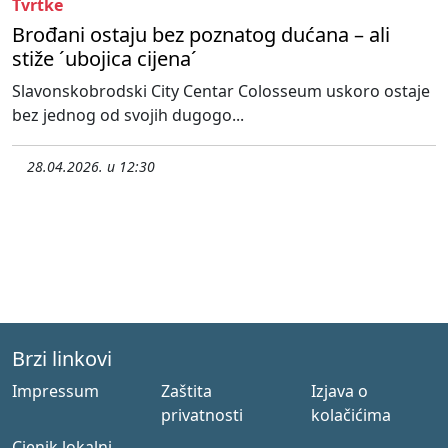
Tvrtke
Brođani ostaju bez poznatog dućana – ali
stiže ´ubojica cijena´
Slavonskobrodski City Centar Colosseum uskoro ostaje
bez jednog od svojih dugogo...
28.04.2026. u 12:30
Brzi linkovi
Impressum
Zaštita
Izjava o
privatnosti
kolačićima
Cjenik lokalni