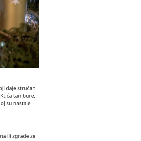
oji daje stručan
, Kuća tambure,
oj su nastale
a ili zgrade za