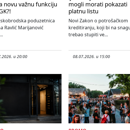
a novu važnu funkciju
mogli morati pokazati
GK?!
platnu listu
nskobrodska poduzetnica
Novi Zakon o potrošačkom
a Ravlić Marijanović
kreditiranju, koji bi na snag
..
trebao stupiti ve...
.2026. u 20:00
08.07.2026. u 15:00