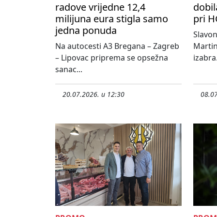
radove vrijedne 12,4
dobil
milijuna eura stigla samo
pri H
jedna ponuda
Slavo
Na autocesti A3 Bregana – Zagreb
Martin
– Lipovac priprema se opsežna
izabra.
sanac...
20.07.2026. u 12:30
08.07