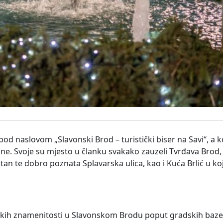
od naslovom „Slavonski Brod – turistički biser na Savi“, a k
ne. Svoje su mjesto u članku svakako zauzeli Tvrđava Brod
an te dobro poznata Splavarska ulica, kao i Kuća Brlić u koj
skih znamenitosti u Slavonskom Brodu poput gradskih bazen