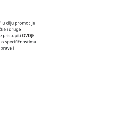
 u cilju promocije
čke i druge
 pristupiti
OVDJE
.
e o specifičnostima
prave i