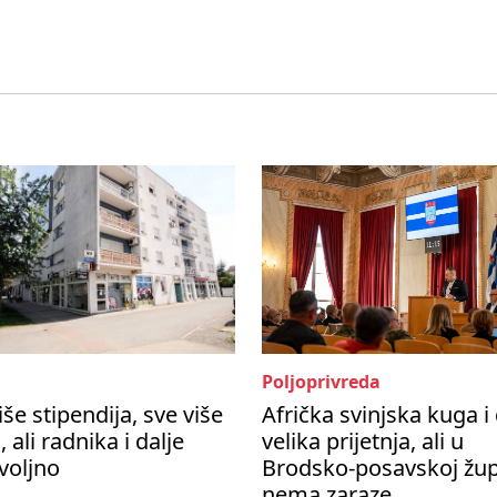
Poljoprivreda
iše stipendija, sve više
Afrička svinjska kuga i 
, ali radnika i dalje
velika prijetnja, ali u
voljno
Brodsko-posavskoj žup
nema zaraze