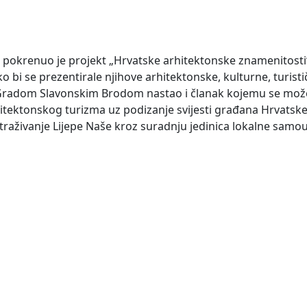
. pokrenuo je projekt „Hrvatske arhitektonske znamenitosti“
o bi se prezentirale njihove arhitektonske, kulturne, turisti
 s Gradom Slavonskim Brodom nastao i članak kojemu se može
hitektonskog turizma uz podizanje svijesti građana Hrvatsk
traživanje Lijepe Naše kroz suradnju jedinica lokalne samou