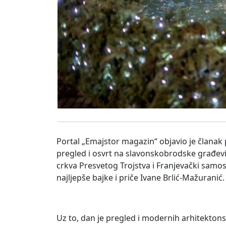
Portal „Emajstor magazin“ objavio je članak p
pregled i osvrt na slavonskobrodske građevi
crkva Presvetog Trojstva i Franjevački samost
najljepše bajke i priče Ivane Brlić-Mažuranić.
Uz to, dan je pregled i modernih arhitekton