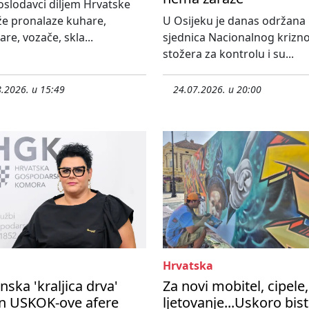
slodavci diljem Hrvatske
že pronalaze kuhare,
U Osijeku je danas održana
re, vozače, skla...
sjednica Nacionalnog krizn
stožera za kontrolu i su...
.2026. u 15:49
24.07.2026. u 20:00
Hrvatska
nska 'kraljica drva'
Za novi mobitel, cipele,
n USKOK-ove afere
ljetovanje...Uskoro bis