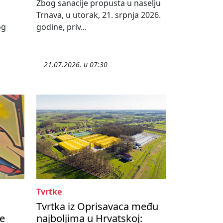
Zbog sanacije propusta u naselju
Trnava, u utorak, 21. srpnja 2026.
og
godine, priv...
21.07.2026. u 07:30
Tvrtke
Tvrtka iz Oprisavaca među
te
najboljima u Hrvatskoj: