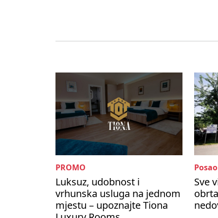
PROMO
Posao
Luksuz, udobnost i
Sve v
vrhunska usluga na jednom
obrta
mjestu – upoznajte Tiona
nedo
Luxury Rooms