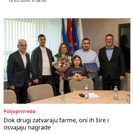
16.05.2026. u 08:00
Poljoprivreda
Dok drugi zatvaraju farme, oni ih šire i
osvajaju nagrade