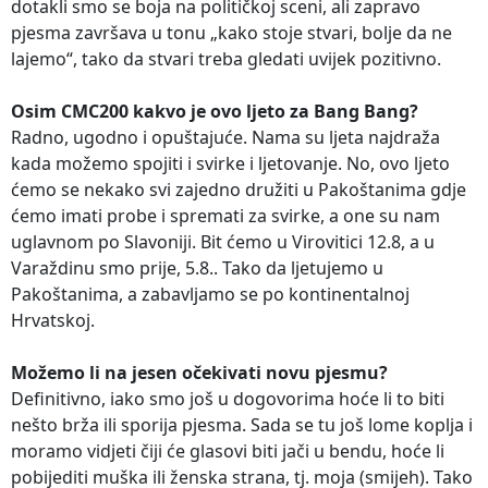
dotakli smo se boja na političkoj sceni, ali zapravo
pjesma završava u tonu „kako stoje stvari, bolje da ne
lajemo“, tako da stvari treba gledati uvijek pozitivno.
Osim CMC200 kakvo je ovo ljeto za Bang Bang?
Radno, ugodno i opuštajuće. Nama su ljeta najdraža
kada možemo spojiti i svirke i ljetovanje. No, ovo ljeto
ćemo se nekako svi zajedno družiti u Pakoštanima gdje
ćemo imati probe i spremati za svirke, a one su nam
uglavnom po Slavoniji. Bit ćemo u Virovitici 12.8, a u
Varaždinu smo prije, 5.8.. Tako da ljetujemo u
Pakoštanima, a zabavljamo se po kontinentalnoj
Hrvatskoj.
Možemo li na jesen očekivati novu pjesmu?
Definitivno, iako smo još u dogovorima hoće li to biti
nešto brža ili sporija pjesma. Sada se tu još lome koplja i
moramo vidjeti čiji će glasovi biti jači u bendu, hoće li
pobijediti muška ili ženska strana, tj. moja (smijeh). Tako