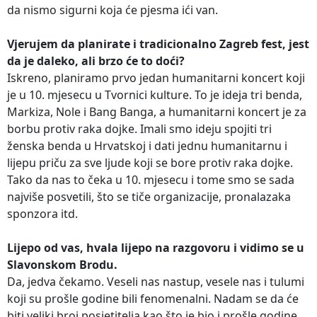
da nismo sigurni koja će pjesma ići van.
Vjerujem da planirate i tradicionalno Zagreb fest, jest
da je daleko, ali brzo će to doći?
Iskreno, planiramo prvo jedan humanitarni koncert koji
je u 10. mjesecu u Tvornici kulture. To je ideja tri benda,
Markiza, Nole i Bang Banga, a humanitarni koncert je za
borbu protiv raka dojke. Imali smo ideju spojiti tri
ženska benda u Hrvatskoj i dati jednu humanitarnu i
lijepu priču za sve ljude koji se bore protiv raka dojke.
Tako da nas to čeka u 10. mjesecu i tome smo se sada
najviše posvetili, što se tiče organizacije, pronalazaka
sponzora itd.
Lijepo od vas, hvala lijepo na razgovoru i vidimo se u
Slavonskom Brodu.
Da, jedva čekamo. Veseli nas nastup, vesele nas i tulumi
koji su prošle godine bili fenomenalni. Nadam se da će
biti veliki broj posjetitelja kao što je bio i prošle godine.