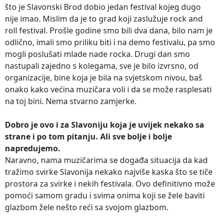
što je Slavonski Brod dobio jedan festival kojeg dugo
nije imao. Mislim da je to grad koji zaslužuje rock and
roll festival. Prošle godine smo bili dva dana, bilo nam je
odlično, imali smo priliku biti i na demo festivalu, pa smo
mogli poslušati mlade nade rocka. Drugi dan smo
nastupali zajedno s kolegama, sve je bilo izvrsno, od
organizacije, bine koja je bila na svjetskom nivou, baš
onako kako većina muzičara voli i da se može rasplesati
na toj bini. Nema stvarno zamjerke.
Dobro je ovo i za Slavoniju koja je uvijek nekako sa
strane i po tom pitanju. Ali sve bolje i bolje
napredujemo.
Naravno, nama muzičarima se događa situacija da kad
tražimo svirke Slavonija nekako najviše kaska što se tiče
prostora za svirke i nekih festivala. Ovo definitivno može
pomoći samom gradu i svima onima koji se žele baviti
glazbom žele nešto reći sa svojom glazbom.