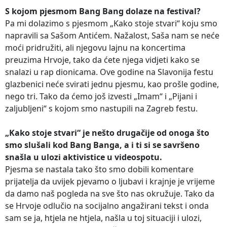
S kojom pjesmom Bang Bang dolaze na festival?
Pa mi dolazimo s pjesmom „Kako stoje stvari“ koju smo
napravili sa Sašom Antićem. Nažalost, Saša nam se neće
moći pridružiti, ali njegovu lajnu na koncertima
preuzima Hrvoje, tako da ćete njega vidjeti kako se
snalazi u rap dionicama. Ove godine na Slavonija festu
glazbenici neće svirati jednu pjesmu, kao prošle godine,
nego tri. Tako da ćemo još izvesti „Imam“ i „Pijani i
zaljubljeni“ s kojom smo nastupili na Zagreb festu.
„Kako stoje stvari“ je nešto drugačije od onoga što
smo slušali kod Bang Banga, a i ti si se savršeno
snašla u ulozi aktivistice u videospotu.
Pjesma se nastala tako što smo dobili komentare
prijatelja da uvijek pjevamo o ljubavi i krajnje je vrijeme
da damo naš pogleda na sve što nas okružuje. Tako da
se Hrvoje odlučio na socijalno angažirani tekst i onda
sam se ja, htjela ne htjela, našla u toj situaciji i ulozi,