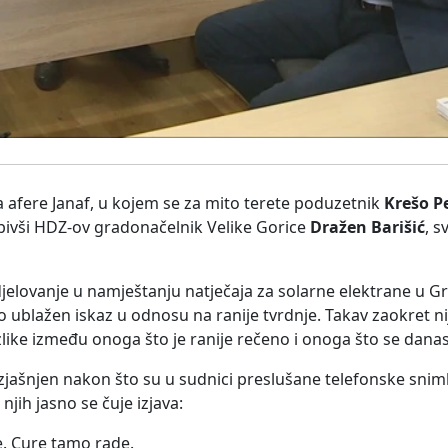
 afere Janaf, u kojem se za mito terete poduzetnik
Krešo P
bivši HDZ-ov gradonačelnik Velike Gorice
Dražen Barišić
, s
djelovanje u namještanju natječaja za solarne elektrane u Gra
o ublažen iskaz u odnosu na ranije tvrdnje. Takav zaokret 
zlike između onoga što je ranije rečeno i onoga što se dana
zjašnjen nakon što su u sudnici preslušane telefonske sni
 njih jasno se čuje izjava:
e. Cure tamo rade.