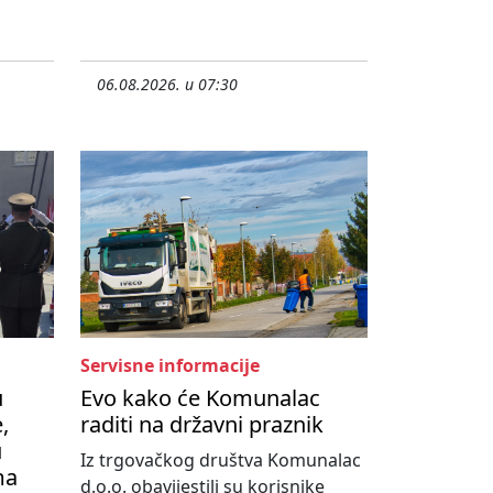
06.08.2026. u 07:30
Servisne informacije
u
Evo kako će Komunalac
,
raditi na državni praznik
u
Iz trgovačkog društva Komunalac
ma
d.o.o. obavijestili su korisnike