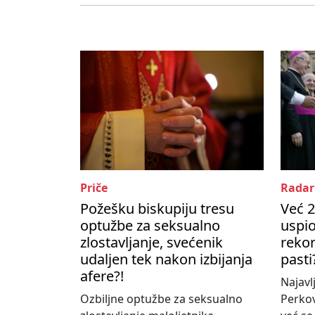
Priče
Radar
Požešku biskupiju tresu
Već 2
optužbe za seksualno
uspio
zlostavljanje, svećenik
rekor
udaljen tek nakon izbijanja
pasti
afere?!
Najavl
Ozbiljne optužbe za seksualno
Perko