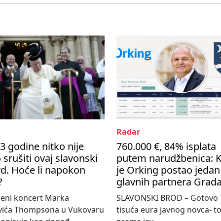
Radar
3 godine nitko nije
760.000 €, 84% isplata
 srušiti ovaj slavonski
putem narudžbenica: 
d. Hoće li napokon
je Orking postao jedan
?
glavnih partnera Grad
jeni koncert Marka
SLAVONSKI BROD – Gotovo 
vića Thompsona u Vukovaru
tisuća eura javnog novca- tol