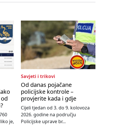
Savjeti i trikovi
Od danas pojačane
Kako
policijske kontrole –
 od
provjerite kada i gdje
a?
Cijeli tjedan od 3. do 9. kolovoza
760
2026. godine na području
iko je,
Policijske uprave br...