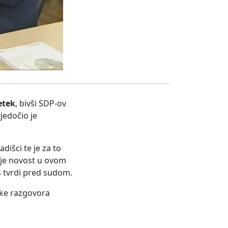
etek
, bivši SDP-ov
vjedočio je
dišci te je za to
nije novost u ovom
s tvrdi pred sudom.
mke razgovora