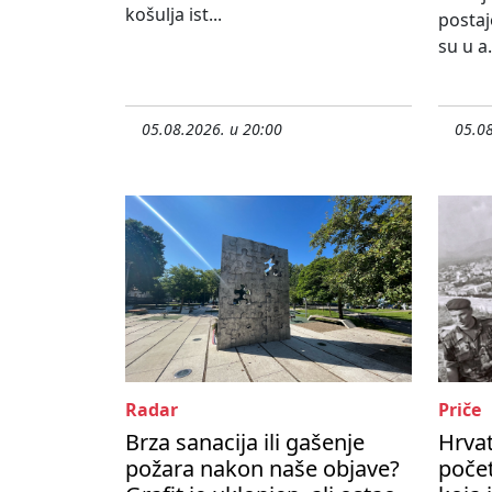
košulja ist...
postaj
su u a.
05.08.2026. u 20:00
05.08
Radar
Priče
Brza sanacija ili gašenje
Hrvat
požara nakon naše objave?
počet