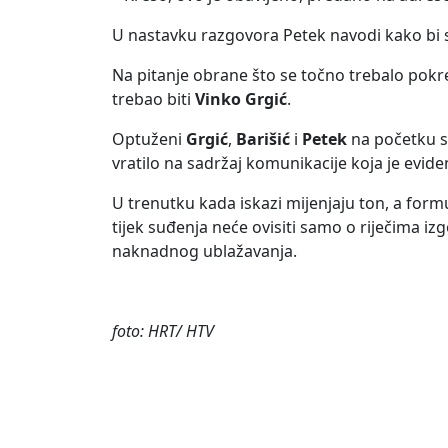
U nastavku razgovora Petek navodi kako bi se
Na pitanje obrane što se točno trebalo pokre
trebao biti
Vinko Grgić
.
Optuženi
Grgić
,
Barišić
i
Petek
na početku su
vratilo na sadržaj komunikacije koja je evide
U trenutku kada iskazi mijenjaju ton, a form
tijek suđenja neće ovisiti samo o riječima i
naknadnog ublažavanja.
foto: HRT/ HTV