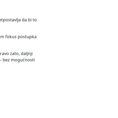
tpostavlja da bi to
dnom fokus postupka
avo zato, daljnji
o – bez mogućnosti