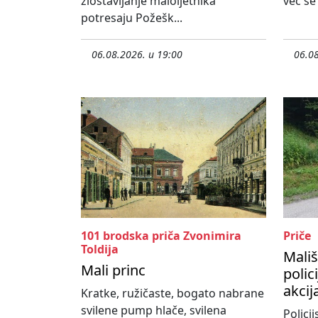
zlostavljanje maloljetnika
već se
potresaju Požešk...
06.08.2026. u 19:00
06.08
101 brodska priča Zvonimira
Priče
Toldija
Mališ
Mali princ
polic
akcij
Kratke, ružičaste, bogato nabrane
svilene pump hlače, svilena
Policij