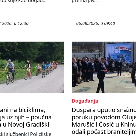
 opisuje kao događ...
prema jav...
.2026. u 12:30
06.08.2026. u 09:40
Događanja
ani na biciklima,
Duspara uputio snažn
ija uz njih – poučna
poruku povodom Oluje
a u Novoj Gradiški
Marušić i Ćosić u Knin
odali počast branitelji
ski službenici Policijske