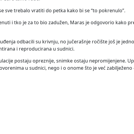
 sve trebalo vratiti do petka kako bi se “to pokrenulo”.
nuti i tko je za to bio zadužen, Maras je odgovorio kako pre
đenja odbacili su krivnju, no jučerašnje ročište još je je
ntirana i reproducirana u sudnici.
ulacije postaju opreznije, snimke ostaju nepromijenjene. Upr
zgovorenima u sudnici, nego i o onome što je već zabilježen