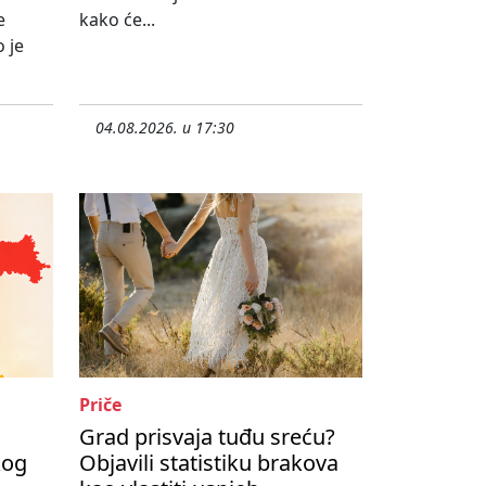
e
kako će...
 je
04.08.2026. u 17:30
Priče
Grad prisvaja tuđu sreću?
kog
Objavili statistiku brakova