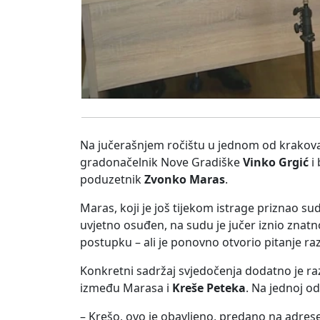
Na jučerašnjem ročištu u jednom od krakova
gradonačelnik Nove Gradiške
Vinko Grgić
i 
poduzetnik
Zvonko Maras
.
Maras, koji je još tijekom istrage priznao su
uvjetno osuđen, na sudu je jučer iznio znatn
postupku – ali je ponovno otvorio pitanje ra
Konkretni sadržaj svjedočenja dodatno je ra
između Marasa i
Kreše Peteka
. Na jednoj od
– Krešo, ovo je obavljeno, predano na adres