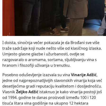
I doista, sinoćnja večer pokazala je da Brođani sve više
traže sadržaje koji nude nešto više od klasičnog izlaska.
Umjesto glasne glazbe i užurbanosti, ovdje se
razgovaralo o aromama, sortama, sljubljivanju vina s
hranom i filozofiji uživanja u trenutku.
Posebno oduševljenje izazvala su vina
Vinarije Adžić
,
jedne od najprepoznatljivijih slavonskih vinarija koja već
desetljećima gradi reputaciju kvalitetom i dosljednošću.
Vlasnik
Željko Adžić
istaknuo je kako vinarija postoji još
od 1994. godine te danas proizvodi između 100 i 120
tisuća litara vina godišnje na ukupno 12 hektara