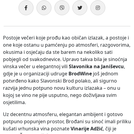
Postoje večeri koje prođu kao običan izlazak, a postoje i
one koje ostanu u pamćenju po atmosferi, razgovorima,
okusima i osjećaju da ste barem na nekoliko sati
pobjegli od svakodnevice. Upravo takva bila je sinoćnja
vinska večer u elegantnoj vili
Slavonika na Janiševcu
,
gdje je u organizaciji udruge
BrodWine
još jednom
potvrđeno kako Slavonski Brod polako, ali sigurno
razvija jednu potpuno novu kulturu izlazaka – onu u
kojoj se vino ne pije usputno, nego doživljava svim
osjetilima.
Uz decentnu atmosferu, elegantan ambijent i gotovo
potpuno popunjen prostor, Brođani su sinoć imali priliku
kušati vrhunska vina poznate
Vinarije Adžić
, čiji je