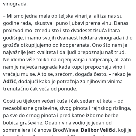
vinograda.
– Mi smo jedna mala obiteljska vinarija, ali iza nas su
godine rada, iskustva i puno ljubavi prema vinu. Danas
proizvodimo između sto i sto dvadeset tisuća litara
godišnje, imamo svojih dvanaest hektara vinograda i dio
grožđa otkupljujemo od kooperanata. Ono što nam je
najvažnije jest kvaliteta i da ljudi prepoznaju naš trud.
Ne idemo više toliko na ocjenjivanja i natjecanja, ali zato
nam je najveća nagrada kada kupci prepoznaju vino i
vraćaju mu se. A to se, srećom, događa često. – rekao je
Adžić
, dodajući kako je potražnja za njihovim vinima
trenutačno čak veća od ponude.
Gosti su tijekom večeri kušali čak sedam etiketa – od
nezaobilazne graševine, sivog pinota i rajnskog rizlinga,
pa sve do crnog pinota i predikatne izborne berbe
bobica graševine. Odabir vina vodio je jedan od
sommeliera i članova BrodWinea,
Dalibor Velički
, koji je