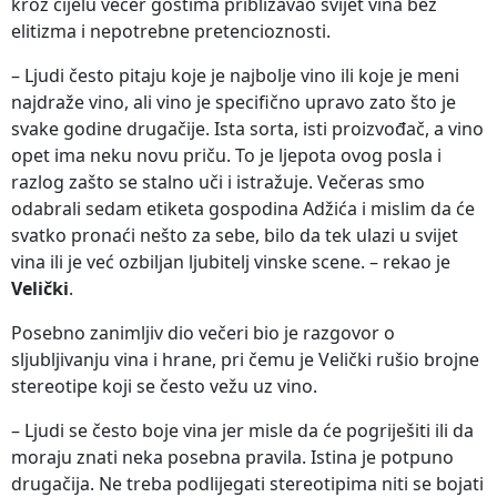
kroz cijelu večer gostima približavao svijet vina bez
elitizma i nepotrebne pretencioznosti.
– Ljudi često pitaju koje je najbolje vino ili koje je meni
najdraže vino, ali vino je specifično upravo zato što je
svake godine drugačije. Ista sorta, isti proizvođač, a vino
opet ima neku novu priču. To je ljepota ovog posla i
razlog zašto se stalno uči i istražuje. Večeras smo
odabrali sedam etiketa gospodina Adžića i mislim da će
svatko pronaći nešto za sebe, bilo da tek ulazi u svijet
vina ili je već ozbiljan ljubitelj vinske scene. – rekao je
Velički
.
Posebno zanimljiv dio večeri bio je razgovor o
sljubljivanju vina i hrane, pri čemu je Velički rušio brojne
stereotipe koji se često vežu uz vino.
– Ljudi se često boje vina jer misle da će pogriješiti ili da
moraju znati neka posebna pravila. Istina je potpuno
drugačija. Ne treba podlijegati stereotipima niti se bojati