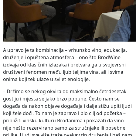
A upravo je ta kombinacija – vrhunsko vino, edukacija,
druženje i opuštena atmosfera – ono što BrodWine
izdvaja od klasičnih izlazaka i pretvara ga u svojevrsni
društveni fenomen među ljubiteljima vina, ali i svima
onima koji tek ulaze u svijet enologije.
– Držimo se nekog okvira od maksimalno četrdesetak
gostiju i mjesta se jako brzo popune. Često nam se
događa da nakon objave događaja i dalje stižu upiti ljudi
koji žele doći. To nam je zapravo i bio cilj od početka –
približiti vinsku kulturu Brođanima i pokazati da vino
nije nešto rezervirano samo za stručnjake ili posebne
prilike. Ljudi sve više traže ovakav tip druženja i baš nam