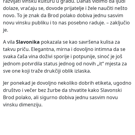
razvijati vinsku kulturu u gradu. Danas vidimo da ljudi
dolaze, vraćaju se, dovode prijatelje i žele naučiti nešto
novo. To je znak da Brod polako dobiva jednu sasvim
novu vinsku publiku i to nas posebno raduje. – zaključio
je.
A vila
Slavonika
pokazala se kao savršena kulisa za
takvu priču. Elegantna, mirna i dovoljno intimna da se
svaka čaša vina doživi sporije i potpunije, sinoć je još
jednom potvrdila status jednog od novih „it“ mjesta za
sve one koji traže drukčiji oblik izlaska.
Jer ponekad je dovoljno nekoliko dobrih etiketa, ugodno
društvo i večer bez žurbe da shvatite kako Slavonski
Brod polako, ali sigurno dobiva jednu sasvim novu
vinsku dimenziju.