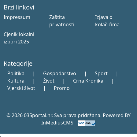
Brzi linkovi
Impressum
Zaštita
Izjava o
privatnosti
kolačićima
Cjenik lokalni
izbori 2025
Kategorije
Politika
|
Gospodarstvo
|
Sport
|
Kultura
|
Život
|
Crna Kronika
|
Vjerski život
|
Promo
© 2026 035portal.hr. Sva prava pridržana. Powered BY
InMediusCMS