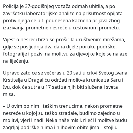
Policija je 37-godišnjeg vozača odmah uhitila, a po
završetku laboratorijske analize na prisutnost opijata
protiv njega će biti podnesena kaznena prijava zbog
izazivanja prometne nesreće u cestovnom prometu.
Vijest o nesreći brzo se proširila društvenim mrežama,
gdje se posljednja dva dana dijele poruke podrške,
fotografije i pozivi na molitvu za djevojke koje se nalaze
na liječenju.
Upravo zato će se večeras u 20 sati u crkvi Svetog Ivana
Krstitelja u Dragaliću održati molitva krunice za Saru i
Ivu, dok će sutra u 17 sati za njih biti služena i sveta
misa.
– U ovim bolnim i teškim trenucima, nakon prometne
nesreće u kojoj su teško stradale, budimo zajedno u
molitvi, vjeri i nadi. Neka naše misli, riječi i molitve budu
zagrljaj podrške njima i njihovim obiteljima – stoji u