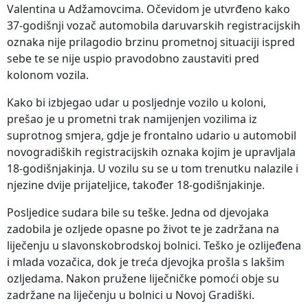
Valentina u Adžamovcima. Očevidom je utvrđeno kako
37-godišnji vozač automobila daruvarskih registracijskih
oznaka nije prilagodio brzinu prometnoj situaciji ispred
sebe te se nije uspio pravodobno zaustaviti pred
kolonom vozila.
Kako bi izbjegao udar u posljednje vozilo u koloni,
prešao je u prometni trak namijenjen vozilima iz
suprotnog smjera, gdje je frontalno udario u automobil
novogradiških registracijskih oznaka kojim je upravljala
18-godišnjakinja. U vozilu su se u tom trenutku nalazile i
njezine dvije prijateljice, također 18-godišnjakinje.
Posljedice sudara bile su teške. Jedna od djevojaka
zadobila je ozljede opasne po život te je zadržana na
liječenju u slavonskobrodskoj bolnici. Teško je ozlijeđena
i mlada vozačica, dok je treća djevojka prošla s lakšim
ozljedama. Nakon pružene liječničke pomoći obje su
zadržane na liječenju u bolnici u Novoj Gradiški.