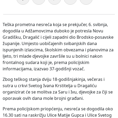
Teška prometna nesreća koja se prekjučer, 6. svibnja,
dogodila u Adžamovcima duboko je potresla Novu
Gradišku, Dragalić i cijeli zapadni dio Brodsko-posavske
županije. Umjesto uobičajenih svibanjskih dana
ispunjenih izlascima, školskim obvezama i planovima za
ljeto, tri mlade djevojke završile su u bolnici nakon
frontalnog sudara koji je, prema policijskim
informacijama, izazvao 37-godišnji vozač.
Zbog teškog stanja dviju 18-godišnjakinja, večeras i
sutra u crkvi Svetog Ivana Krstitelja u Dragaliću
organizirat će se molitva za Saru i Ivu, djevojke za čiji se
oporavak ovih dana mole brojni građani.
Prema policijskom priopćenju, nesreća se dogodila oko
16.30 sati na raskrižju Ulice Matije Gupca i Ulice Svetog