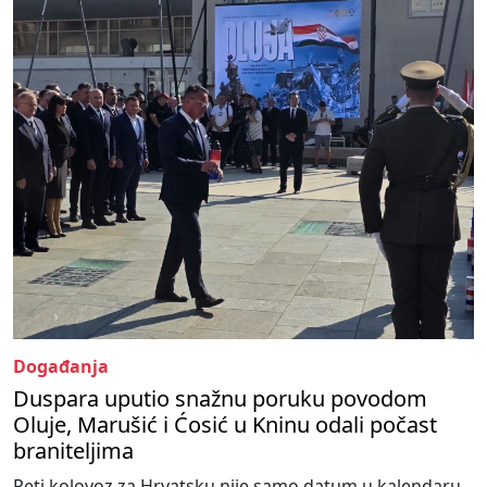
Događanja
Duspara uputio snažnu poruku povodom
Oluje, Marušić i Ćosić u Kninu odali počast
braniteljima
Peti kolovoz za Hrvatsku nije samo datum u kalendaru.