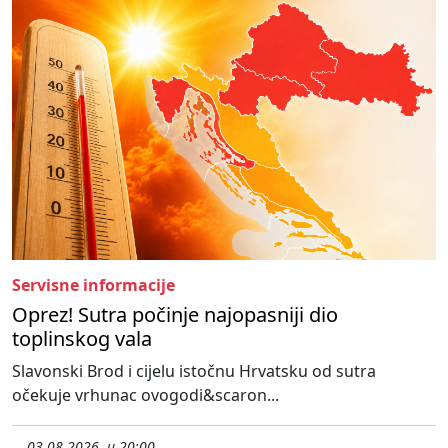
Servisne informacije
Oprez! Sutra počinje najopasniji dio
toplinskog vala
Slavonski Brod i cijelu istočnu Hrvatsku od sutra
očekuje vrhunac ovogodi&scaron...
03.08.2026. u 20:00