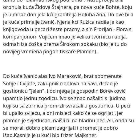
oronula kuća Židova Štajnera, pa nova kuće Bohte, koju
je u miraz donijela kći graditelja Holuba Ana. Do ove bila
je kuća primalje Ivanić. Njena kći Ružica radila je kao
knjigovođa u pecari žeste pracny, a sin Frorijan - Flora s
kompanjonom Vujićem imao je veliku tvornicu rublja,
odmah iza ćoška prema Širokom sokaku (bio je tu do
novijeg vremena pogon tiskare Plamen).
Do kuće Ivanić alas Ivo Maraković, brat spomenute
Sofije i Cvijete, zakupnik ribolova na Savi, držao je
gostionicu "Jelen". I od njega je gospodin Borevković
upamtio jednu zgodicu. Ivo se znao našaliti s ljudima
koji su sa zornica promrzli svraćali u gostionicu. U peći
bi upalio svijeću, a oni misleći kako će se ogrijati, jer
plamen je svjetlucao, naišli bi na hladnu peć. Ali, onda su
se morali dobro pićem zagrijati i promet je dobro
išao.Kasnije je u kući bio frizer Majksner.