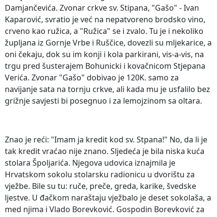
Damjančevića. Zvonar crkve sv. Stipana, "Gašo" - Ivan
Kaparović, svratio je već na nepatvoreno brodsko vino,
crveno kao ružica, a "Ružica" se i zvalo. Tu je i nekoliko
župljana iz Gornje Vrbe i Ruščice, dovezli su mljekarice, a
oni čekaju, dok su im konji i kola parkirani, vis-a-vis, na
trgu pred šusterajem Bohunicki i kovačnicom Stjepana
Verića. Zvonar "Gašo" dobivao je 120K. samo za
navijanje sata na tornju crkve, ali kada mu je usfalilo bez
grižnje savjesti bi posegnuo i za lemojzinom sa oltara.
Znao je reći: "Imam ja kredit kod sv. Stpana!" No, da li je
tak kredit vraćao nije znano. Sljedeća je bila niska kuća
stolara Špoljarića. Njegova udovica iznajmila je
Hrvatskom sokolu stolarsku radionicu u dvorištu za
vježbe. Bile su tu: ruče, preče, greda, karike, švedske
ljestve. U đačkom naraštaju vježbalo je deset sokolaša, a
med njima i Vlado Borevković. Gospodin Borevković za