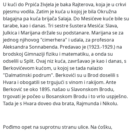
U kući do Prpića živjela je baka Rajterova, koja je u crkvi
pjesmu vodila. Zatim je kuća u kojoj je bila Okružna
blagajna pa kuća brijača Salaja. Do Mesićeve kuće bile su
tarabe, kao i danas. Tri sestre šustera Mesića: Slava,
Julkica i Marijana držale su podstanare. Marijana se za
jednog njihovog "cimerhera" i udala, za profesora
Aleksandra Sonnabenda. Predavao je (1923.-1929.) na
brodskoj Gimnaziji fiziku i matematiku, a onda su
odselili u Split. Ovaj niz kuća, završavao je kao i danas, s
Berkovićevom kućom, u kojoj se tada nalazio
"Dalmatinski podrum". Berkovići su u Brod doselili s
Hvara i obogatili se trgujući s vinom i rakijom. Ante
Berković se oko 1895. našao u Slavonskom Brodu,
trgovati je počeo u Bosanskom Brodu i to vrlo uspješno.
Tada je s Hvara doveo dva brata, Rajmunda i Nikolu.
Pođimo opet na suprotnu stranu ulice. Na ćošku,