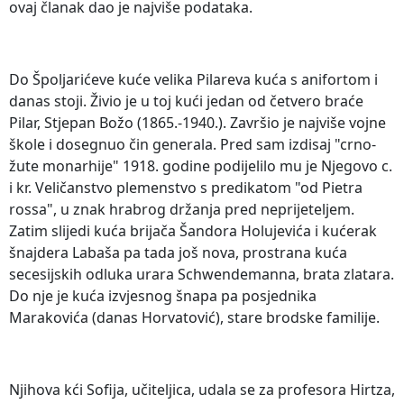
ovaj članak dao je najviše podataka.
Do Špoljarićeve kuće velika Pilareva kuća s anifortom i
danas stoji. Živio je u toj kući jedan od četvero braće
Pilar, Stjepan Božo (1865.-1940.). Završio je najviše vojne
škole i dosegnuo čin generala. Pred sam izdisaj "crno-
žute monarhije" 1918. godine podijelilo mu je Njegovo c.
i kr. Veličanstvo plemenstvo s predikatom "od Pietra
rossa", u znak hrabrog držanja pred neprijeteljem.
Zatim slijedi kuća brijača Šandora Holujevića i kućerak
šnajdera Labaša pa tada još nova, prostrana kuća
secesijskih odluka urara Schwendemanna, brata zlatara.
Do nje je kuća izvjesnog šnapa pa posjednika
Marakovića (danas Horvatović), stare brodske familije.
Njihova kći Sofija, učiteljica, udala se za profesora Hirtza,