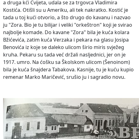
a druga kći Cvijeta, udala se za trgovca Vladimira
Kostića. Otišli su u Ameriku, ali tek nakratko. Kostić je
tada u toj kući otvorio, a što drugo do kavanu i nazvao
ju "Zora. Bio je tu bilijar i veliki "orkeštron" koji je svirao
najbolje komade. Do kavane "Zora" bila je kuća kolara
Bžićevića, zatim kuća Verzaka i pekara na glasu Josipa
Benovića iz koje se daleko ulicom širio miris svježeg
kruha. Pekaru su tada već držali nasljednici, jer on je
1917. umro. Na ćošku sa Školskom ulicom (Šenoinom)
bila je kuća šnajdera Tabakova. Kasnije, tu je kuću kupio
remenar Marko Maričević, srušio ju i sagradio novu.