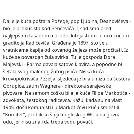
Dalje je kuća poštara Požege, pop Ljubina, Deanovićeva -
bio je prokurista kod Benčevića. I, sad smo pred
najljepšom fasadom u brodu, kitnjastom rococo kućom
graditelja Radičevića. Građena je 1897. što se u
vratnicama kapije od kovanog željeza može pročitati. Iz
kuće se povazdan čula svirka. Tu je gospođa Dora
Majevski - Parma davala satove klavira, a popodne bi
šetala svog malenog žutog psića. Niska kuća
krovopokrivača Pezelja, sljedeća je bila u nizu pa šustera
Gorupića, zatim Wagnera - direktora sarajevske
pivovare. Na samom ćošku bila je kuća Filipa Markotića -
advokata, žestokog radićevca. Kažu, kada su na vlast
1945. došli komunisti i u Markotićevu kuću smjestili
"Komitet", probili su šolju engleskog WC-a da govna
odu, jer nisu znali da treba vodu povući.