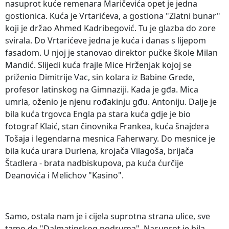
nasuprot kuće remenara Maričevića opet je jedna
gostionica. Kuća je Vrtarićeva, a gostiona "Zlatni bunar"
koji je držao Ahmed Kadribegović. Tu je glazba do zore
svirala. Do Vrtarićeve jedna je kuća i danas s lijepom
fasadom. U njoj je stanovao direktor pučke škole Milan
Mandić. Slijedi kuća frajle Mice Hrženjak kojoj se
priženio Dimitrije Vac, sin kolara iz Babine Grede,
profesor latinskog na Gimnaziji. Kada je gđa. Mica
umrla, oženio je njenu rođakinju gđu. Antoniju. Dalje je
bila kuća trgovca Engla pa stara kuća gdje je bio
fotograf Klaić, stan činovnika Frankea, kuća šnajdera
Tošaja i legendarna mesnica Faherwary. Do mesnice je
bila kuća urara Durlena, krojača Vilagoša, brijača
Štadlera - brata nadbiskupova, pa kuća ćurčije
Deanovića i Melichov "Kasino".
Samo, ostala nam je i cijela suprotna strana ulice, sve
tamo do "Dalmatinskog podruma". Nasuprot je bila