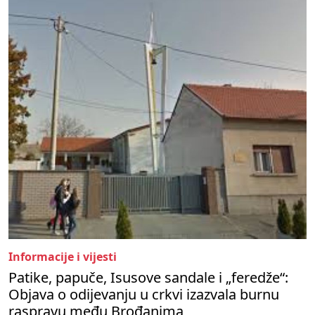
Informacije i vijesti
Patike, papuče, Isusove sandale i „feredže“:
Objava o odijevanju u crkvi izazvala burnu
raspravu među Brođanima