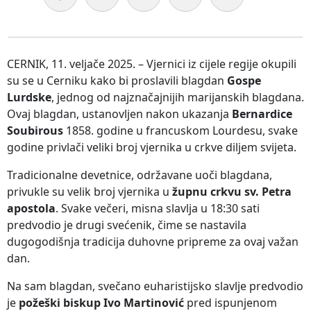
CERNIK, 11. veljače 2025. – Vjernici iz cijele regije okupili
su se u Cerniku kako bi proslavili blagdan
Gospe
Lurdske
, jednog od najznačajnijih marijanskih blagdana.
Ovaj blagdan, ustanovljen nakon ukazanja
Bernardice
Soubirous
1858. godine u francuskom Lourdesu, svake
godine privlači veliki broj vjernika u crkve diljem svijeta.
Tradicionalne devetnice, održavane uoči blagdana,
privukle su velik broj vjernika u
župnu crkvu sv. Petra
apostola
. Svake večeri, misna slavlja u 18:30 sati
predvodio je drugi svećenik, čime se nastavila
dugogodišnja tradicija duhovne pripreme za ovaj važan
dan.
Na sam blagdan, svečano euharistijsko slavlje predvodio
je
požeški biskup Ivo Martinović
pred ispunjenom