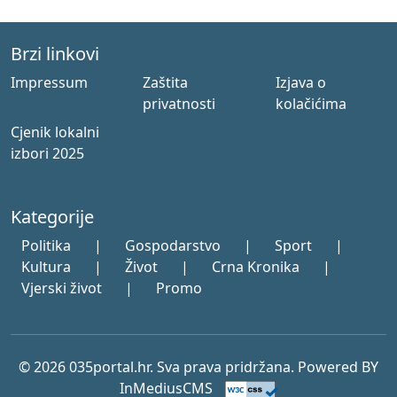
Brzi linkovi
Impressum
Zaštita
Izjava o
privatnosti
kolačićima
Cjenik lokalni
izbori 2025
Kategorije
Politika
|
Gospodarstvo
|
Sport
|
Kultura
|
Život
|
Crna Kronika
|
Vjerski život
|
Promo
© 2026 035portal.hr. Sva prava pridržana. Powered BY
InMediusCMS