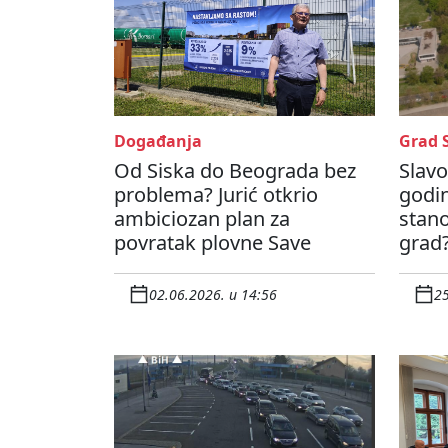
Događanja
Grad 
Od Siska do Beograda bez
Slavo
problema? Jurić otkrio
godin
ambiciozan plan za
stano
povratak plovne Save
grad
02.06.2026. u 14:56
25