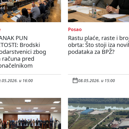
e
Posao
ANAK PUN
Rastu plaće, raste i bro
TOSTI: Brodski
obrta: Što stoji iza novi
odarstvenici zbog
podataka za BPŽ?
h računa pred
onačelnikom
.05.2026. u 16:00
08.05.2026. u 15:00