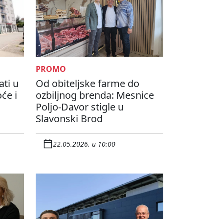
PROMO
ati u
Od obiteljske farme do
će i
ozbiljnog brenda: Mesnice
Poljo-Davor stigle u
Slavonski Brod
22.05.2026. u 10:00