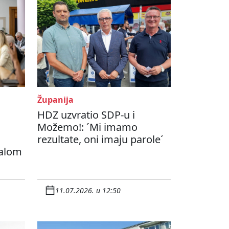
Županija
HDZ uzvratio SDP-u i
Možemo!: ´Mi imamo
rezultate, oni imaju parole´
ćalom
11.07.2026. u 12:50