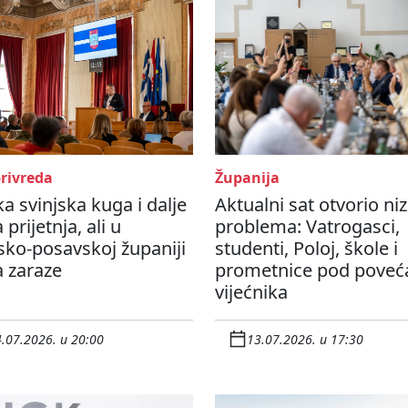
privreda
Županija
ka svinjska kuga i dalje
Aktualni sat otvorio niz
 prijetnja, ali u
problema: Vatrogasci,
ko-posavskoj županiji
studenti, Poloj, škole i
 zaraze
prometnice pod pove
vijećnika
.07.2026. u 20:00
13.07.2026. u 17:30