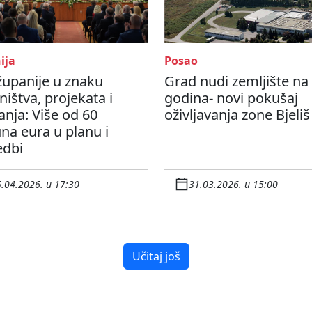
ija
Posao
županije u znaku
Grad nudi zemljište na
ništva, projekata i
godina- novi pokušaj
anja: Više od 60
oživljavanja zone Bjeliš
una eura u planu i
edbi
.04.2026. u 17:30
31.03.2026. u 15:00
Učitaj još