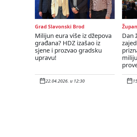
Grad Slavonski Brod
Župan
Milijun eura više iz džepova
Dan 
građana? HDZ izašao iz
zajed
sjene i prozvao gradsku
prizn
upravu!
milij
prov
22.04.2026. u 12:30
15