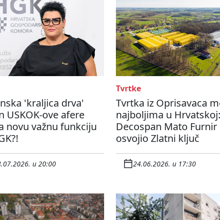
Tvrtke
nska 'kraljica drva'
Tvrtka iz Oprisavaca 
n USKOK-ove afere
najboljima u Hrvatskoj
a novu važnu funkciju
Decospan Mato Furnir
GK?!
osvojio Zlatni ključ
.07.2026. u 20:00
24.06.2026. u 17:30