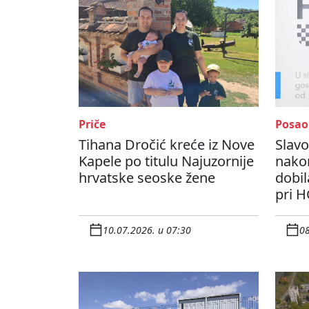
Priče
Posao
Tihana Dročić kreće iz Nove
Slavo
Kapele po titulu Najuzornije
nako
hrvatske seoske žene
dobil
pri H
10.07.2026. u 07:30
08