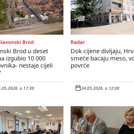
Slavonski Brod
Radar
nski Brod u deset
Dok cijene divljaju, Hrv
a izgubio 10 000
smeće bacaju meso, vo
vnika- nestaje cijeli
povrće
?
.05.2026. u 17:30
24.05.2026. u 12:00