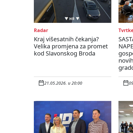
Radar
Tvrtk
Kraj višesatnih čekanja?
SAST
Velika promjena za promet
NAPE
kod Slavonskog Broda
gosp
novi
grad
21.05.2026. u 20:00
09