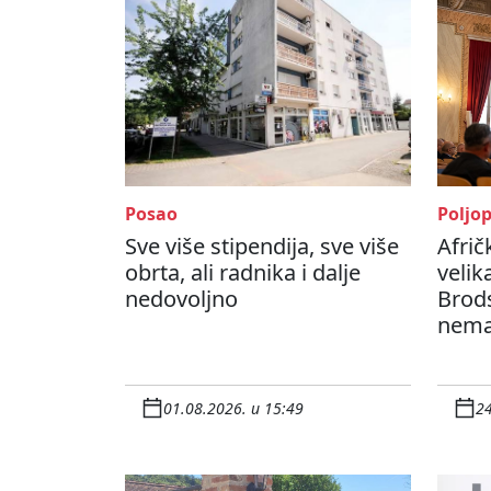
Posao
Poljo
Sve više stipendija, sve više
Afrič
obrta, ali radnika i dalje
velika
nedovoljno
Brods
nema
01.08.2026. u 15:49
24