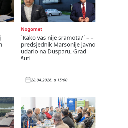
Nogomet
j
´Kako vas nije sramota?´ – –
h
predsjednik Marsonije javno
udario na Dusparu, Grad
šuti
28.04.2026. u 15:00