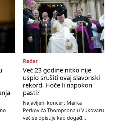
Radar
u
Već 23 godine nitko nije
uspio srušiti ovaj slavonski
rekord. Hoće li napokon
anja
pasti?
Najavljeni koncert Marka
lno
Perkovića Thompsona u Vukovaru
već se opisuje kao događ...