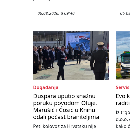
06.08.2026. u 09:40
06.08
Događanja
Servis
Duspara uputio snažnu
Evo 
poruku povodom Oluje,
radit
Marušić i Ćosić u Kninu
Iz tr
odali počast braniteljima
d.o.o. 
Peti kolovoz za Hrvatsku nije
kako će