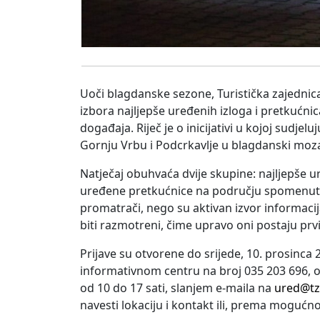
Uoči blagdanske sezone, Turistička zajedni
izbora najljepše uređenih izloga i pretkućni
događaja. Riječ je o inicijativi u kojoj sudjel
Gornju Vrbu i Podcrkavlje u blagdanski mozaik
Natječaj obuhvaća dvije skupine: najljepše u
uređene pretkućnice na području spomenutih
promatrači, nego su aktivan izvor informacija
biti razmotreni, čime upravo oni postaju prvi
Prijave su otvorene do srijede, 10. prosinca
informativnom centru na broj 035 203 696,
od 10 do 17 sati, slanjem e-maila na
ured@tz
navesti lokaciju i kontakt ili, prema mogućno