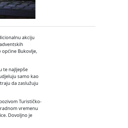
icionalnu akciju
 adventskih
te općine Bukovlje,
 te najljepše
sudjeluju samo kao
traju da zaslužuju
 pozivom Turističko-
 u radnom vremenu
ice. Dovoljno je