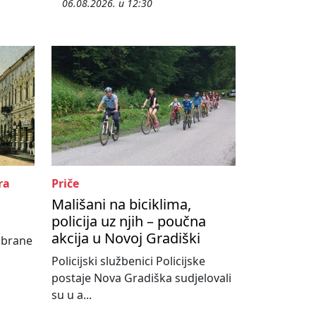
06.08.2026. u 12:30
ra
Priče
Mališani na biciklima,
policija uz njih – poučna
akcija u Novoj Gradiški
abrane
Policijski službenici Policijske
postaje Nova Gradiška sudjelovali
su u a...