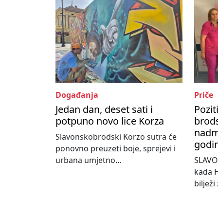
Događanja
Priče
Jedan dan, deset sati i
Pozit
potpuno novo lice Korza
brods
nadma
Slavonskobrodski Korzo sutra će
godi
ponovno preuzeti boje, sprejevi i
urbana umjetno...
SLAVO
kada H
bilježi