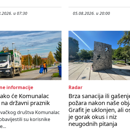
.2026. u 07:30
05.08.2026. u 20:00
ne informacije
Radar
kako će Komunalac
Brza sanacija ili gašenj
i na državni praznik
požara nakon naše obj
Grafit je uklonjen, ali 
govačkog društva Komunalac
je gorak okus i niz
obavijestili su korisnike
neugodnih pitanja
...