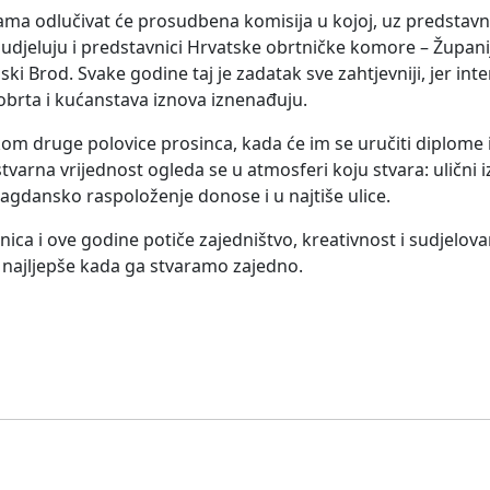
ama odlučivat će prosudbena komisija u kojoj, uz predstavni
 sudjeluju i predstavnici Hrvatske obrtničke komore – Župa
i Brod. Svake godine taj je zadatak sve zahtjevniji, jer int
, obrta i kućanstava iznova iznenađuju.
jekom druge polovice prosinca, kada će im se uručiti diplome
stvarna vrijednost ogleda se u atmosferi koju stvara: ulični i
agdansko raspoloženje donose i u najtiše ulice.
ućnica i ove godine potiče zajedništvo, kreativnost i sudjelov
 najljepše kada ga stvaramo zajedno.