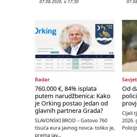
07.08.2026. u 17:30
07.08
Radar
Savjet
760.000 €, 84% isplata
Od d
putem narudžbenica: Kako
polic
je Orking postao jedan od
provj
glavnih partnera Grada?
Cijeli
SLAVONSKI BROD – Gotovo 760
2026. 
tisuća eura javnog novca- toliko je,
Policij
prema jav...