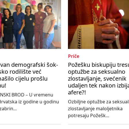
Priče
ivan demografski šok-
Požešku biskupiju tres
ko rodilište već
optužbe za seksualno
šilo cijelu prošlu
zlostavljanje, svećenik
nu!
udaljen tek nakon izbij
afere?!
NSKI BROD – U vremenu
rvatska iz godine u godinu
Ozbiljne optužbe za seksua
 zabrin...
zlostavljanje maloljetnika
potresaju Požešk...