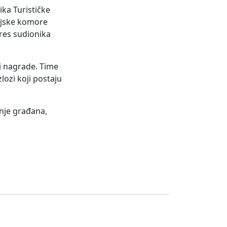
ka Turističke
nijske komore
eres sudionika
 i nagrade. Time
zlozi koji postaju
anje građana,