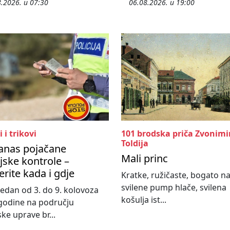
.2026. u 07:30
06.08.2026. u 19:00
i i trikovi
101 brodska priča Zvonimi
Toldija
anas pojačane
Mali princ
ijske kontrole –
erite kada i gdje
Kratke, ružičaste, bogato n
svilene pump hlače, svilena
 tjedan od 3. do 9. kolovoza
košulja ist...
godine na području
ske uprave br...