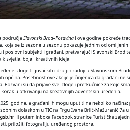
ca područja
Slavonski Brod–Posavina
i ove godine pokreće trad
ca, koja se iz sezone u sezonu pokazuje jednim od omiljenih
uju i poslovni subjekti i građani, pretvarajući Slavonski Brod 
 svjetla, boja i kreativnih ideja.
ređene izloge trgovačkih i drugih radnji u Slavonskom Brodu
 općina. Posebnost ove akcije je činjenica da građani ne 
. Pozvani su da prijave sve izloge i pretkućnice za koje sma
 korak u otkrivanju najkreativnijih adventskih uređenja.
 2025. godine, a građani ih mogu uputiti na nekoliko načina:
 osobnim dolaskom u TIC na Trgu Ivane Brlić-Mažuranić 7a
gsb.hr
ili putem inboxa Facebook stranice Turističke zajedn
sti, priložiti fotografiju uređenog prostora.