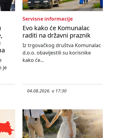
Servisne informacije
u
Evo kako će Komunalac
,
raditi na državni praznik
u
Iz trgovačkog društva Komunalac
ma
d.o.o. obavijestili su korisnike
e
kako će...
 je
04.08.2026. u 17:30