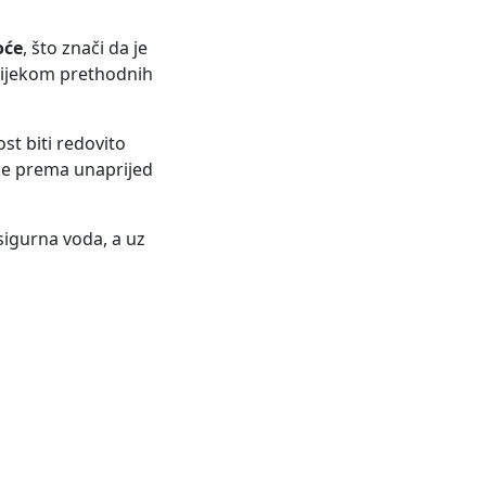
oće
, što znači da je
tijekom prethodnih
ost biti redovito
se prema unaprijed
 sigurna voda, a uz