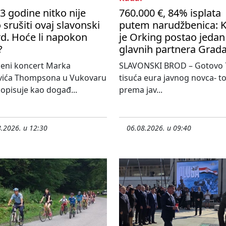
3 godine nitko nije
760.000 €, 84% isplata
 srušiti ovaj slavonski
putem narudžbenica: 
d. Hoće li napokon
je Orking postao jedan
?
glavnih partnera Grad
jeni koncert Marka
SLAVONSKI BROD – Gotovo 
vića Thompsona u Vukovaru
tisuća eura javnog novca- tol
 opisuje kao događ...
prema jav...
.2026. u 12:30
06.08.2026. u 09:40