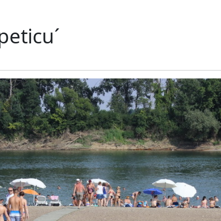
peticu´