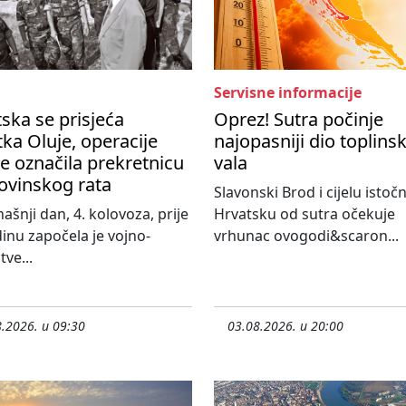
Servisne informacije
ska se prisjeća
Oprez! Sutra počinje
ka Oluje, operacije
najopasniji dio toplins
je označila prekretnicu
vala
vinskog rata
Slavonski Brod i cijelu istoč
ašnji dan, 4. kolovoza, prije
Hrvatsku od sutra očekuje
inu započela je vojno-
vrhunac ovogodi&scaron...
tve...
.2026. u 09:30
03.08.2026. u 20:00