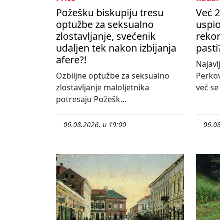
Požešku biskupiju tresu
Već 2
optužbe za seksualno
uspio
zlostavljanje, svećenik
rekor
udaljen tek nakon izbijanja
pasti
afere?!
Najavl
Ozbiljne optužbe za seksualno
Perko
zlostavljanje maloljetnika
već se
potresaju Požešk...
06.08.2026. u 19:00
06.08