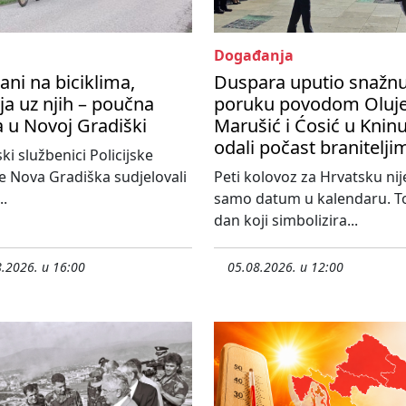
Događanja
ani na biciklima,
Duspara uputio snažn
ija uz njih – poučna
poruku povodom Oluje
a u Novoj Gradiški
Marušić i Ćosić u Knin
odali počast branitelji
ski službenici Policijske
e Nova Gradiška sudjelovali
Peti kolovoz za Hrvatsku nij
..
samo datum u kalendaru. To
dan koji simbolizira...
.2026. u 16:00
05.08.2026. u 12:00