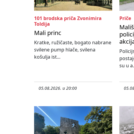
101 brodska priča Zvonimira
Priče
Toldija
Mališ
Mali princ
polic
akcij
Kratke, ružičaste, bogato nabrane
svilene pump hlače, svilena
Policij
košulja ist...
postaj
su u a.
05.08.2026. u 20:00
05.08