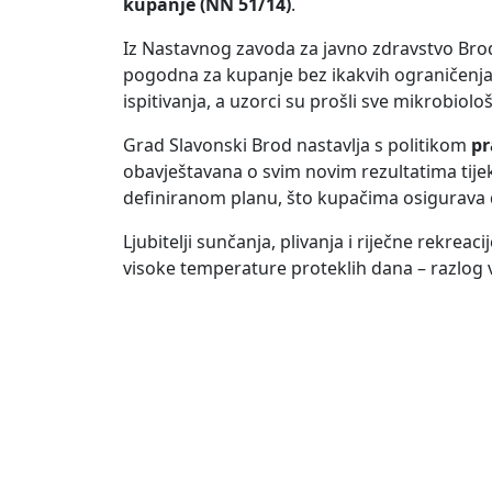
kupanje (NN 51/14)
.
Iz Nastavnog zavoda za javno zdravstvo Br
pogodna za kupanje bez ikakvih ograničenja
ispitivanja, a uzorci su prošli sve mikrobiolo
Grad Slavonski Brod nastavlja s politikom
pr
obavještavana o svim novim rezultatima tij
definiranom planu, što kupačima osigurava 
Ljubitelji sunčanja, plivanja i riječne rekrea
visoke temperature proteklih dana – razlog 