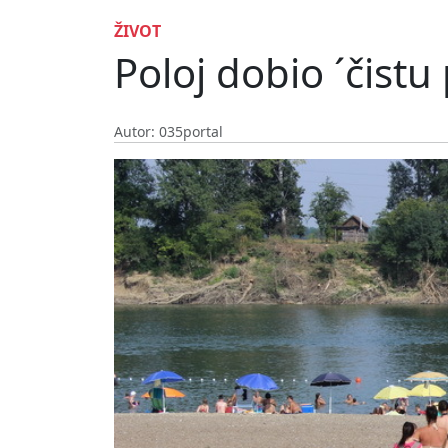
ŽIVOT
Poloj dobio ´čistu 
Autor: 035portal