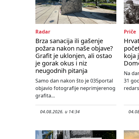
Radar
Priče
Brza sanacija ili gašenje
Hrvat
požara nakon naše objave?
počet
Grafit je uklonjen, ali ostao
koja 
je gorak okus i niz
Domo
neugodnih pitanja
Na dan
Samo dan nakon što je 035portal
31 god
objavio fotografije neprimjerenog
redars
grafita...
04.08.2026. u 14:34
04.08