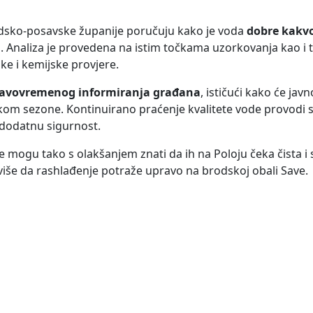
odsko-posavske županije poručuju kako je voda
dobre kakv
. Analiza je provedena na istim točkama uzorkovanja kao i 
ške i kemijske provjere.
avovremenog informiranja građana
, ističući kako će javn
ekom sezone. Kontinuirano praćenje kvalitete vode provodi 
dodatnu sigurnost.
cije mogu tako s olakšanjem znati da ih na Poloju čeka čista i
više da rashlađenje potraže upravo na brodskoj obali Save.