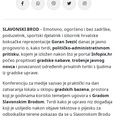
SLAVONSKI BROD
– Emotivno, ogorčeno i bez zadrške,
poduzetnik, sportski djelatnik i izbornik hrvatske
boksačke reprezentacije
Goran Ivezić
danas je javno
progovorio o, kako tvrdi,
političko-administrativnom
pritisku
, kojem je izložen nakon što je portal
Infopix.hr
počeo propitivati
gradske nabave
,
trošenje javnog
novca
i povezanost određenih privatnih tvrtki s ljudima
iz gradske uprave.
Konferenciju za medije sazvao je praktički na dan
zatvaranja lokala u sklopu
gradskih bazena
, prostora
koji je godinama koristio temeljem ugovora s
Gradom
Slavonskim Brodom
. Tvrdi kako je upravo niz događaja
koji je uslijedio nakon objave tekstova o pijesku za
odbojkaške terene pokazao da se u Slavonskom Brodu