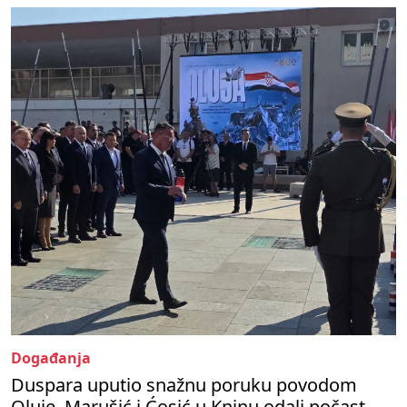
Događanja
Duspara uputio snažnu poruku povodom
Oluje, Marušić i Ćosić u Kninu odali počast