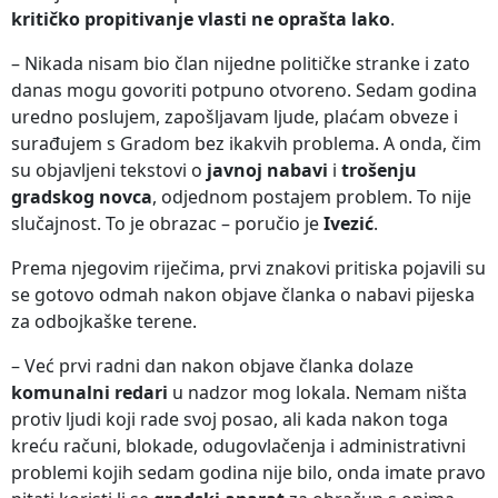
kritičko propitivanje vlasti ne oprašta lako
.
– Nikada nisam bio član nijedne političke stranke i zato
danas mogu govoriti potpuno otvoreno. Sedam godina
uredno poslujem, zapošljavam ljude, plaćam obveze i
surađujem s Gradom bez ikakvih problema. A onda, čim
su objavljeni tekstovi o
javnoj nabavi
i
trošenju
gradskog novca
, odjednom postajem problem. To nije
slučajnost. To je obrazac – poručio je
Ivezić
.
Prema njegovim riječima, prvi znakovi pritiska pojavili su
se gotovo odmah nakon objave članka o nabavi pijeska
za odbojkaške terene.
– Već prvi radni dan nakon objave članka dolaze
komunalni redari
u nadzor mog lokala. Nemam ništa
protiv ljudi koji rade svoj posao, ali kada nakon toga
kreću računi, blokade, odugovlačenja i administrativni
problemi kojih sedam godina nije bilo, onda imate pravo