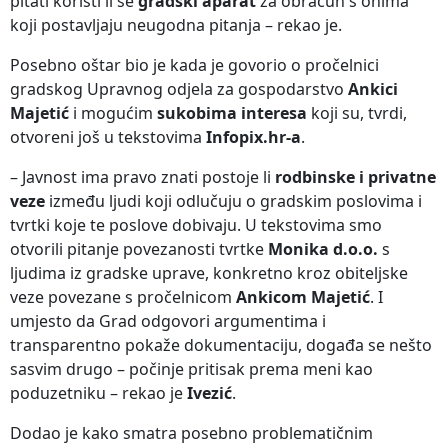
pitati koristi li se
gradski aparat
za obračun s onima
koji postavljaju neugodna pitanja – rekao je.
Posebno oštar bio je kada je govorio o pročelnici
gradskog Upravnog odjela za gospodarstvo
Ankici
Majetić
i mogućim
sukobima interesa
koji su, tvrdi,
otvoreni još u tekstovima
Infopix.hr-a
.
– Javnost ima pravo znati postoje li
rodbinske i privatne
veze
između ljudi koji odlučuju o gradskim poslovima i
tvrtki koje te poslove dobivaju. U tekstovima smo
otvorili pitanje povezanosti tvrtke
Monika d.o.o.
s
ljudima iz gradske uprave, konkretno kroz obiteljske
veze povezane s pročelnicom
Ankicom Majetić
. I
umjesto da Grad odgovori argumentima i
transparentno pokaže dokumentaciju, događa se nešto
sasvim drugo – počinje pritisak prema meni kao
poduzetniku – rekao je
Ivezić
.
Dodao je kako smatra posebno problematičnim