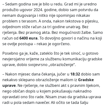
– Sedam godina sve je bilo u redu. Grad mi je uredno
produžio ugovor 2024. godine, dobio sam potvrdu da
nemam dugovanja i nitko nije spominjao nikakav
problem s terasom. A onda, nakon tekstova o pijesku,
odjednom stiže račun za tri godine unatrag. Bez
rješenja. Bez pravnog akta. Bez mogućnosti žalbe. Samo
račun od
6400 eura
. To dovoljno govori o načinu na koji
se ovdje postupa – rekao je ogorčeno.
Posebno ga je, kaže, zateklo što je tek sinoć, u gotovo
nevjerojatno vrijeme za službenu komunikaciju gradske
uprave, dobio svojevrsno „obrazloženje“.
– Nakon mjesec dana čekanja, jučer u
18:32
dobio sam
nekakvo sklepano obrazloženje mailom iz
Gradske
uprave
. Ne rješenje, ne službeni akt s pravnim lijekom,
nego običan dopis u kojem pokušavaju naknadno
opravdati ono što rade. Nisam znao da gradska uprava
radi u pola sedam navečer. Ali očito se tada šalju