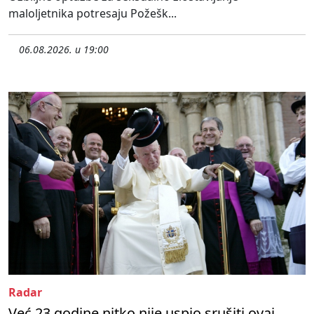
maloljetnika potresaju Požešk...
06.08.2026. u 19:00
Radar
Već 23 godine nitko nije uspio srušiti ovaj