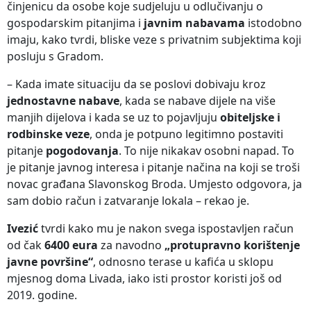
činjenicu da osobe koje sudjeluju u odlučivanju o
gospodarskim pitanjima i
javnim nabavama
istodobno
imaju, kako tvrdi, bliske veze s privatnim subjektima koji
posluju s Gradom.
– Kada imate situaciju da se poslovi dobivaju kroz
jednostavne nabave
, kada se nabave dijele na više
manjih dijelova i kada se uz to pojavljuju
obiteljske i
rodbinske veze
, onda je potpuno legitimno postaviti
pitanje
pogodovanja
. To nije nikakav osobni napad. To
je pitanje javnog interesa i pitanje načina na koji se troši
novac građana Slavonskog Broda. Umjesto odgovora, ja
sam dobio račun i zatvaranje lokala – rekao je.
Ivezić
tvrdi kako mu je nakon svega ispostavljen račun
od čak
6400 eura
za navodno
„protupravno korištenje
javne površine“
, odnosno terase u kafića u sklopu
mjesnog doma Livada, iako isti prostor koristi još od
2019. godine.