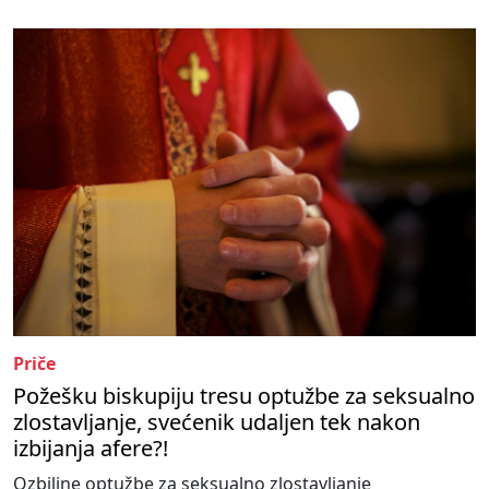
Priče
Požešku biskupiju tresu optužbe za seksualno
zlostavljanje, svećenik udaljen tek nakon
izbijanja afere?!
Ozbiljne optužbe za seksualno zlostavljanje