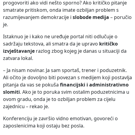
progovoriti ako vidi nešto sporno? Ako kritičko pitanje
smatrate pritiskom, onda imate ozbiljan problem s
razumijevanjem demokracije i
slobode medija
– poručio
je.
Istaknuo je i kako ne uređuje portal niti odlučuje o
sadržaju tekstova, ali smatra da je upravo
kritičko
izvještavanje
razlog zbog kojeg je danas u situaciji da
zatvara lokal.
– Ja nisam novinar. Ja sam sportaš, trener i poduzetnik.
Ali očito je dovoljno biti povezan s medijem koji postavlja
pitanja da vas se pokuša
financijski i administrativno
slomiti
. Ako je to poruka svim ostalim poduzetnicima u
ovom gradu, onda je to ozbiljan problem za cijelu
zajednicu – rekao je.
Konferenciju je završio vidno emotivan, govoreći o
zaposlenicima koji ostaju bez posla.