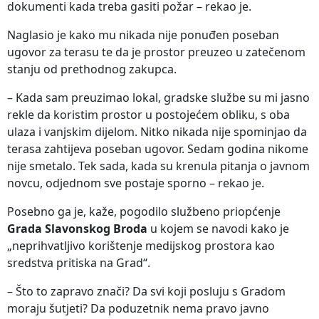
dokumenti kada treba gasiti požar – rekao je.
Naglasio je kako mu nikada nije ponuđen poseban
ugovor za terasu te da je prostor preuzeo u zatečenom
stanju od prethodnog zakupca.
– Kada sam preuzimao lokal, gradske službe su mi jasno
rekle da koristim prostor u postojećem obliku, s oba
ulaza i vanjskim dijelom. Nitko nikada nije spominjao da
terasa zahtijeva poseban ugovor. Sedam godina nikome
nije smetalo. Tek sada, kada su krenula pitanja o javnom
novcu, odjednom sve postaje sporno – rekao je.
Posebno ga je, kaže, pogodilo službeno priopćenje
Grada Slavonskog Broda
u kojem se navodi kako je
„neprihvatljivo korištenje medijskog prostora kao
sredstva pritiska na Grad“.
– Što to zapravo znači? Da svi koji posluju s Gradom
moraju šutjeti? Da poduzetnik nema pravo javno