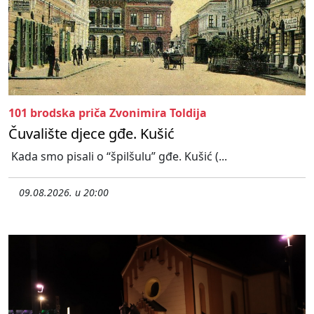
101 brodska priča Zvonimira Toldija
Čuvalište djece gđe. Kušić
Kada smo pisali o “špilšulu” gđe. Kušić (...
09.08.2026. u 20:00