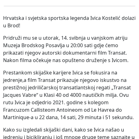
Hrvatska i svjetska sportska legenda Ivica Kostelić dolazi
u Brod!
Pridruži mu se u utorak, 14. svibnja u vanjskom atriju
Muzeja Brodskog Posavlja u 20:00 sati gdje ćemo
prikazati njegov autorski dokumentarni film Transat.
Nakon filma očekuje nas opušteno druženje s Ivicom.
Prestankom skijaške karijere Ivica se fokusira na
jedrenje,a film Transat prikazuje njegovo iskustvo na
prestižnoj jedriličarskoj transatlantskoj regati „Transat
Jacques Vabre“ u Klasi 40 od 4000 nautičkih milja. Ovu
rutu Ivica je odjedrio 2021. godine s kolegom
Francuzom Callisteom Antoineom od Le Havrea do
Martinique-a u 22 dana, 14 sati, 29 minuta i 51 sekundu.
Kako su izgledali skijaški dani, kako se Ivica našao u
jedrenju i bicikliranju i još mnoge druge teme saznajte u