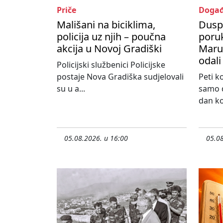
Priče
Događ
Mališani na biciklima,
Dusp
policija uz njih – poučna
poru
akcija u Novoj Gradiški
Maruš
odali
Policijski službenici Policijske
postaje Nova Gradiška sudjelovali
Peti k
su u a...
samo d
dan koj
05.08.2026. u 16:00
05.08