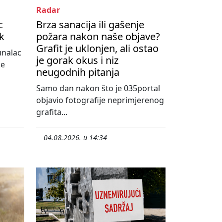
Radar
c
Brza sanacija ili gašenje
ik
požara nakon naše objave?
Grafit je uklonjen, ali ostao
unalac
je gorak okus i niz
ke
neugodnih pitanja
Samo dan nakon što je 035portal
objavio fotografije neprimjerenog
grafita...
04.08.2026. u 14:34