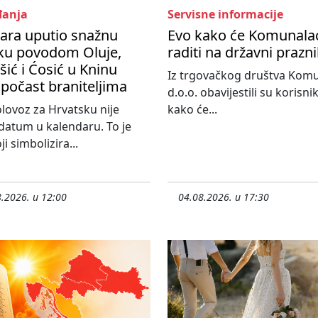
anja
Servisne informacije
ara uputio snažnu
Evo kako će Komunala
ku povodom Oluje,
raditi na državni prazn
ić i Ćosić u Kninu
Iz trgovačkog društva Kom
 počast braniteljima
d.o.o. obavijestili su korisni
olovoz za Hrvatsku nije
kako će...
atum u kalendaru. To je
i simbolizira...
.2026. u 12:00
04.08.2026. u 17:30