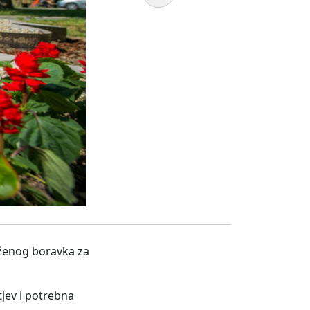
uženog boravka za
tjev i potrebna