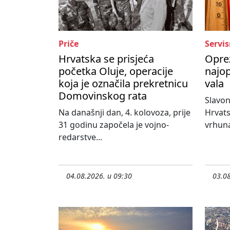
Priče
Servis
Hrvatska se prisjeća
Oprez
početka Oluje, operacije
najop
koja je označila prekretnicu
vala
Domovinskog rata
Slavon
Na današnji dan, 4. kolovoza, prije
Hrvats
31 godinu započela je vojno-
vrhuna
redarstve...
04.08.2026. u 09:30
03.08