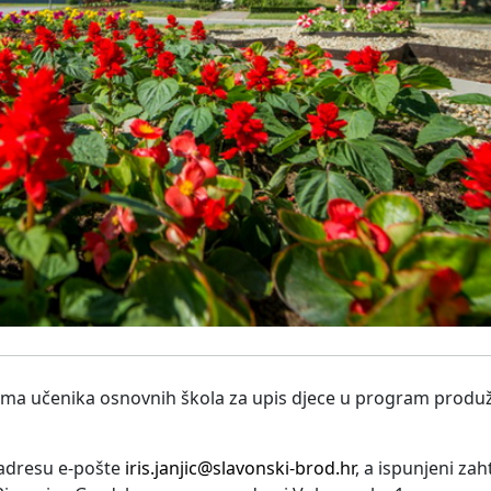
ljima učenika osnovnih škola za upis djece u program prod
 adresu e-pošte
iris.janjic@slavonski-brod.hr
, a ispunjeni zah