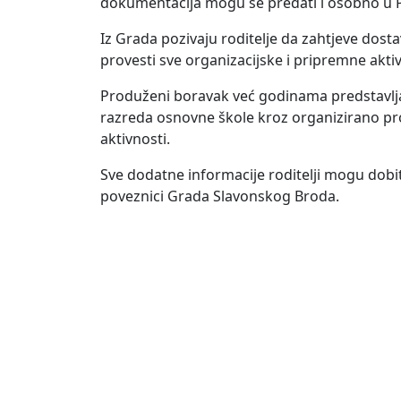
dokumentacija mogu se predati i osobno u P
Iz Grada pozivaju roditelje da zahtjeve dost
provesti sve organizacijske i pripremne akti
Produženi boravak već godinama predstavlja 
razreda osnovne škole kroz organizirano pro
aktivnosti.
Sve dodatne informacije roditelji mogu dobit
poveznici Grada Slavonskog Broda.