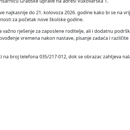
isarnicu Gradske uprave na adresi Vukovarska 1.
ave najkasnije do 21. kolovoza 2026. godine kako bi se na v
vnosti za početak nove školske godine.
važno rješenje za zaposlene roditelje, ali i dodatnu podrš
vođenje vremena nakon nastave, pisanje zadaća i različite
i na broj telefona 035/217-012, dok se obrazac zahtjeva nal