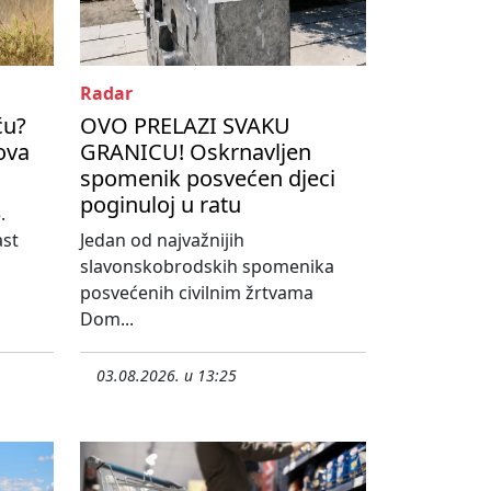
Radar
ću?
OVO PRELAZI SVAKU
kova
GRANICU! Oskrnavljen
spomenik posvećen djeci
poginuloj u ratu
.
ast
Jedan od najvažnijih
slavonskobrodskih spomenika
posvećenih civilnim žrtvama
Dom...
03.08.2026. u 13:25