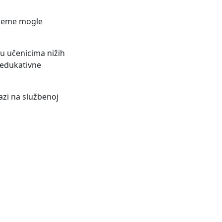
rijeme mogle
ku učenicima nižih
 edukativne
azi na službenoj