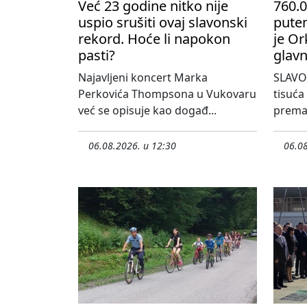
Već 23 godine nitko nije
760.0
uspio srušiti ovaj slavonski
pute
rekord. Hoće li napokon
je Or
pasti?
glavn
Najavljeni koncert Marka
SLAVO
Perkovića Thompsona u Vukovaru
tisuća
već se opisuje kao događ...
prema 
06.08.2026. u 12:30
06.08