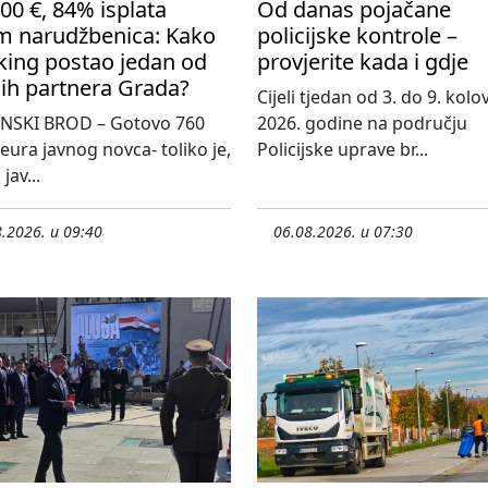
00 €, 84% isplata
Od danas pojačane
m narudžbenica: Kako
policijske kontrole –
king postao jedan od
provjerite kada i gdje
ih partnera Grada?
Cijeli tjedan od 3. do 9. kol
NSKI BROD – Gotovo 760
2026. godine na području
 eura javnog novca- toliko je,
Policijske uprave br...
jav...
.2026. u 09:40
06.08.2026. u 07:30