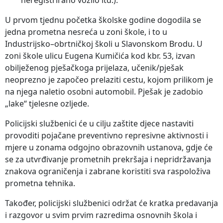
U prvom tjednu početka školske godine dogodila se
jedna prometna nesreća u zoni škole, i to u
Industrijsko–obrtničkoj školi u Slavonskom Brodu. U
zoni škole ulicu Eugena Kumičića kod kbr. 53, izvan
obilježenog pješačkoga prijelaza, učenik/pješak
neoprezno je započeo prelaziti cestu, kojom prilikom je
na njega naletio osobni automobil. Pješak je zadobio
„lake“ tjelesne ozljede.
Policijski službenici će u cilju zaštite djece nastaviti
provoditi pojačane preventivno represivne aktivnosti i
mjere u zonama odgojno obrazovnih ustanova, gdje će
se za utvrđivanje prometnih prekršaja i nepridržavanja
znakova ograničenja i zabrane koristiti sva raspoloživa
prometna tehnika.
Također, policijski službenici održat će kratka predavanja
i razgovor u svim prvim razredima osnovnih škola i