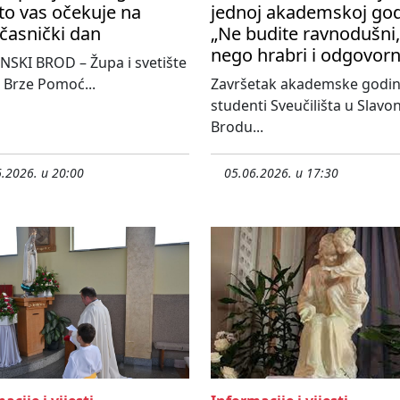
to vas očekuje na
jednoj akademskoj god
časnički dan
„Ne budite ravnodušni,
nego hrabri i odgovorn
SKI BROD – Župa i svetište
 Brze Pomoć...
Završetak akademske godi
studenti Sveučilišta u Slav
Brodu...
.2026. u 20:00
05.06.2026. u 17:30