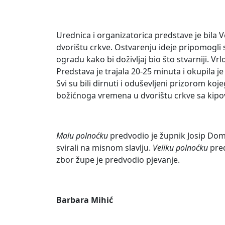
Urednica i organizatorica predstave je bila 
dvorištu crkve. Ostvarenju ideje pripomogli s
ogradu kako bi doživljaj bio što stvarniji. Vr
Predstava je trajala 20-25 minuta i okupila j
Svi su bili dirnuti i oduševljeni prizorom kojeg
božićnoga vremena u dvorištu crkve sa kipovi
Malu polnoćku
predvodio je župnik Josip Domin
svirali na misnom slavlju.
Veliku polnoćku
pred
zbor župe je predvodio pjevanje.
Barbara Mihić