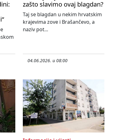
ini:
zašto slavimo ovaj blagdan?
Taj se blagdan u nekim hrvatskim
i“
krajevima zove i Brašančevo, a
ne
naziv pot...
onskom
04.06.2026. u 08:00