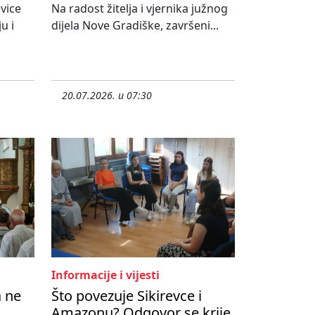
vice
Na radost žitelja i vjernika južnog
u i
dijela Nove Gradiške, završeni...
20.07.2026. u 07:30
Informacije i vijesti
a ne
Što povezuje Sikirevce i
Amazonu? Odgovor se krije