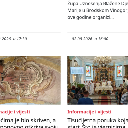
Župa Uznesenja Blažene Dje
Marije u Brodskom Vinogorj
ove godine organizi...
.2026. u 17:30
02.08.2026. u 16:00
acije i vijesti
Informacije i vijesti
ećima je bio skriven, a
Tisućljetna poruka koj
ponovno otkriva svoju
stari: Što je vjernicima