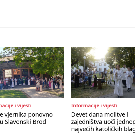
acije i vijesti
Informacije i vijesti
e vjernika ponovno
Devet dana molitve i
 u Slavonski Brod
zajedništva uoči jedno
najvećih katoličkih bl