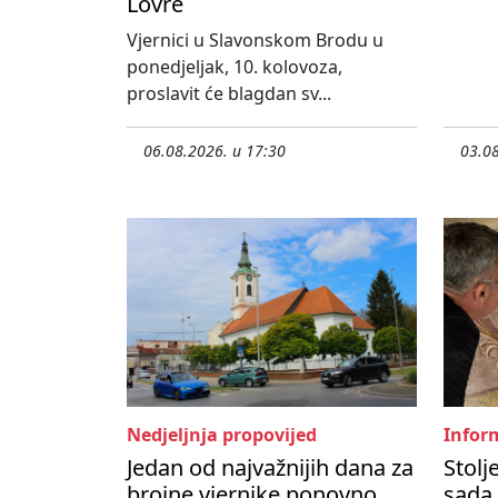
Lovre
Vjernici u Slavonskom Brodu u
ponedjeljak, 10. kolovoza,
proslavit će blagdan sv...
06.08.2026. u 17:30
03.08
Nedjeljnja propovijed
Inform
Jedan od najvažnijih dana za
Stolj
brojne vjernike ponovno
sada 