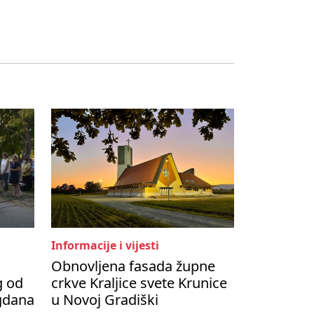
Informacije i vijesti
Obnovljena fasada župne
g od
crkve Kraljice svete Krunice
agdana
u Novoj Gradiški