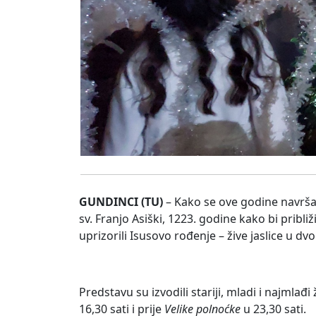
GUNDINCI (TU)
– Kako se ove godine navršav
sv. Franjo Asiški, 1223. godine kako bi pribl
uprizorili Isusovo rođenje – žive jaslice u dv
Predstavu su izvodili stariji, mladi i najmlađ
16,30 sati i prije
Velike polnoćke
u 23,30 sati.