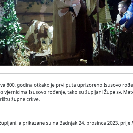
a 800. godina otkako je prvi puta uprizoreno Isusovo rođen
ižio vjernicima Isusovo rođenje, tako su župljani Župe sv. Ma
orištu župne crkve.
i župljani, a prikazane su na Badnjak 24. prosinca 2023. prije