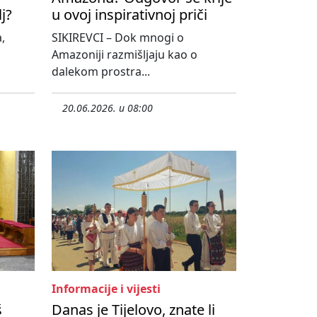
lj?
u ovoj inspirativnoj priči
,
SIKIREVCI – Dok mnogi o
Amazoniji razmišljaju kao o
dalekom prostra...
20.06.2026. u 08:00
Informacije i vijesti
š
Danas je Tijelovo, znate li