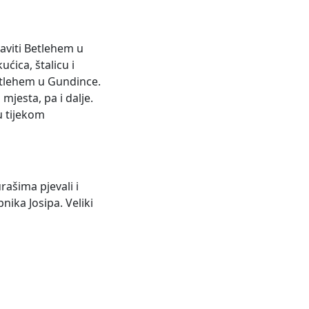
raviti Betlehem u
ćica, štalicu i
 Betlehem u Gundince.
mjesta, pa i dalje.
ju tijekom
rašima pjevali i
ika Josipa. Veliki