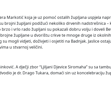
Vera Markotić koja je uz pomoć ostalih župljana uspjela nap
u brojni župljani podižući nekoliko drvenih nadstrešnica – ku
lo brzo i vrlo rado župljani su pokazali dobru volju i doveli
e brojne župljane u dvorištu crkve te mnoge druge iz okolnih 
 su mogli vidjeti, doživjeti i osjetiti na Badnjak. Jaslice osta
ma u stvarnoj veličini.
ković. A dječji zbor “Ljiljani Djevice Siromaha” su sa tambu
vodio je dr. Drago Tukara, domaći sin uz koncelebraciju župn