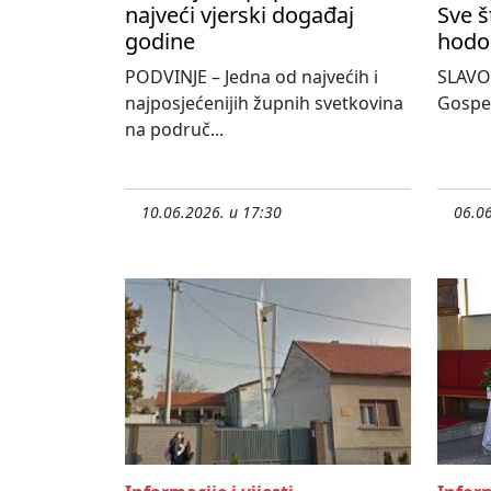
najveći vjerski događaj
Sve š
godine
hodo
PODVINJE – Jedna od najvećih i
SLAVON
najposjećenijih župnih svetkovina
Gospe
na područ...
10.06.2026. u 17:30
06.06