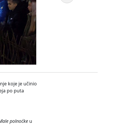
je koje je učinio
teja po puta
Male polnoćke
u