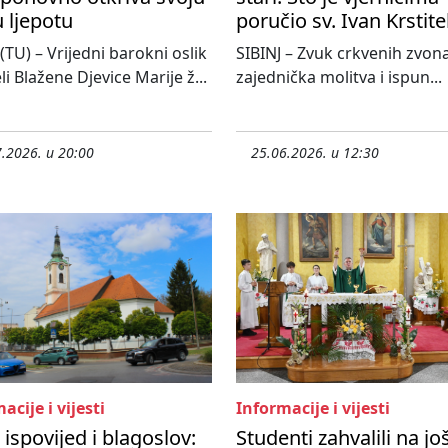
 ljepotu
poručio sv. Ivan Krstite
 (TU) – Vrijedni barokni oslik
SIBINJ – Zvuk crkvenih zvona
li Blažene Djevice Marije ž...
zajednička molitva i ispun...
.2026. u 20:00
25.06.2026. u 12:30
acije i vijesti
Informacije i vijesti
 ispovijed i blagoslov:
Studenti zahvalili na jo