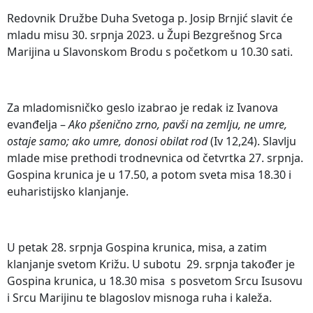
Redovnik Družbe Duha Svetoga p. Josip Brnjić slavit će
mladu misu 30. srpnja 2023. u Župi Bezgrešnog Srca
Marijina u Slavonskom Brodu s početkom u 10.30 sati.
Za mladomisničko geslo izabrao je redak iz Ivanova
evanđelja –
Ako pšenično zrno, pavši na zemlju, ne umre,
ostaje samo; ako umre, donosi obilat rod
(Iv 12,24). Slavlju
mlade mise prethodi trodnevnica od četvrtka 27. srpnja.
Gospina krunica je u 17.50, a potom sveta misa 18.30 i
euharistijsko klanjanje.
U petak 28. srpnja Gospina krunica, misa, a zatim
klanjanje svetom Križu. U subotu 29. srpnja također je
Gospina krunica, u 18.30 misa s posvetom Srcu Isusovu
i Srcu Marijinu te blagoslov misnoga ruha i kaleža.