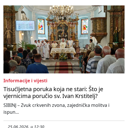
Informacije i vijesti
Tisućljetna poruka koja ne stari: Što je
vjernicima poručio sv. Ivan Krstitelj?
SIBINJ – Zvuk crkvenih zvona, zajednička molitva i
ispun...
25.06.2026. u 12:30