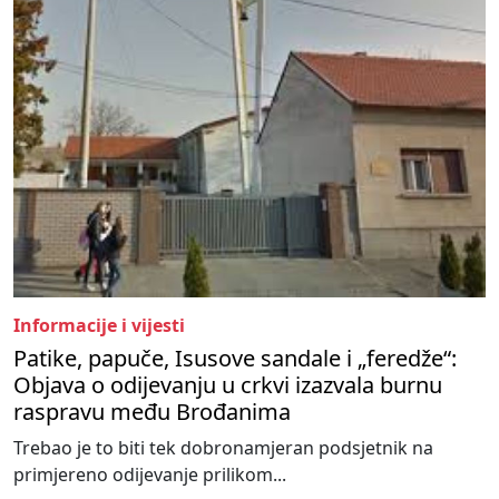
Informacije i vijesti
Patike, papuče, Isusove sandale i „feredže“:
Objava o odijevanju u crkvi izazvala burnu
raspravu među Brođanima
Trebao je to biti tek dobronamjeran podsjetnik na
primjereno odijevanje prilikom...