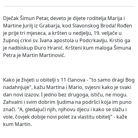
Dječak Šimun Petar, deveto je dijete roditelja Marija i
Martine Jurilj iz Grabarja, kod Slavonskog Broda! Rođen
je prije tri mjeseca, a kršten u nedjelju, 19. veljače u
župnoj crkvi sv. Ivana apostola u Podcrkavlju. Krstio ga
je nadbiskup Đuro Hranić. Kršteni kum maloga Šimuna
Petra je Martin Martinović.
Kako je živjeti u obitelji s 11 članova - "to samo dragi Bog
nadahnjuje", kažu Martina i Mario, svjesni kako je svaki
dan novi izazov. I jedno bez drugoga, ističu, ne mogu.
Zahvalni i svim dobrim ljudima na podršci koja im puno
znači. "A, gledajući njih, njihovu djecu i kako se slažu i
vole, čovjek dobije novi polet za vlastitu obitelj" - kaže
kum Martin.