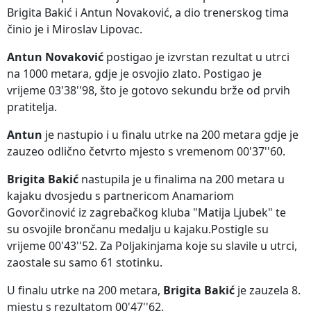
Brigita Bakić i Antun Novaković, a dio trenerskog tima
činio je i Miroslav Lipovac.
Antun Novaković
postigao je izvrstan rezultat u utrci
na 1000 metara, gdje je osvojio zlato. Postigao je
vrijeme 03'38''98, što je gotovo sekundu brže od prvih
pratitelja.
Antun
je nastupio i u finalu utrke na 200 metara gdje je
zauzeo odlično četvrto mjesto s vremenom 00'37''60.
Brigita Bakić
nastupila je u finalima na 200 metara u
kajaku dvosjedu s partnericom Anamariom
Govorčinović iz zagrebačkog kluba "Matija Ljubek" te
su osvojile brončanu medalju u kajaku.Postigle su
vrijeme 00'43''52. Za Poljakinjama koje su slavile u utrci,
zaostale su samo 61 stotinku.
U finalu utrke na 200 metara,
Brigita Bakić
je zauzela 8.
mjestu s rezultatom 00'47''62.