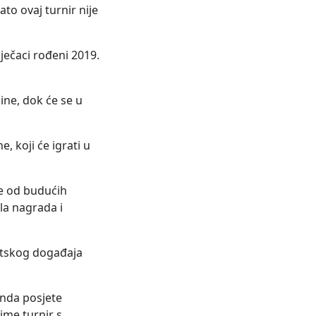
to ovaj turnir nije
ječaci rođeni 2019.
dine, dok će se u
e, koji će igrati u
ke od budućih
la nagrada i
ortskog događaja
kenda posjete
ime turnir s