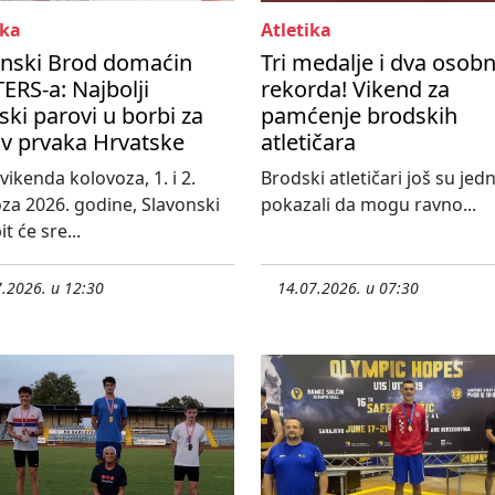
ka
Atletika
onski Brod domaćin
Tri medalje i dva osob
RS-a: Najbolji
rekorda! Vikend za
ski parovi u borbi za
pamćenje brodskih
ov prvaka Hrvatske
atletičara
vikenda kolovoza, 1. i 2.
Brodski atletičari još su je
za 2026. godine, Slavonski
pokazali da mogu ravno...
t će sre...
.2026. u 12:30
14.07.2026. u 07:30