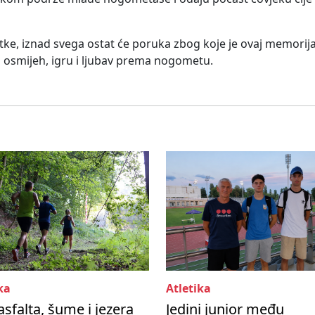
tke, iznad svega ostat će poruka zbog koje je ovaj memorijal
 osmijeh, igru i ljubav prema nogometu.
ka
Atletika
asfalta, šume i jezera
Jedini junior među