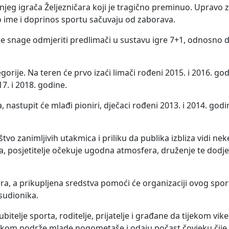
jeg igrača Željezničara koji je tragično preminuo. Upravo za
o ime i doprinos sportu sačuvaju od zaborava.
će snage odmjeriti predlimači u sustavu igre 7+1, odnosno d
tegorije. Na teren će prvo izaći limači rođeni 2015. i 2016. go
17. i 2018. godine.
, nastupit će mlađi pioniri, dječaci rođeni 2013. i 2014. godin
štvo zanimljivih utakmica i priliku da publika izbliza vidi ne
 posjetitelje očekuje ugodna atmosfera, druženje te dodje
ura, a prikupljena sredstva pomoći će organizaciji ovog sp
 sudionika.
bitelje sporta, roditelje, prijatelje i građane da tijekom vi
askom podrže mlade nogometaše i odaju počast čovjeku čije 