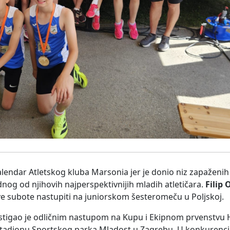
lendar Atletskog kluba Marsonia jer je donio niz zapaženih r
nog od njihovih najperspektivnijih mladih atletičara.
Filip 
ove subote nastupiti na juniorskom šesteromeču u Poljskoj.
stigao je odličnim nastupom na Kupu i Ekipnom prvenstvu H
stadionu Sportskog parka Mladost u Zagrebu. U konkurenciji