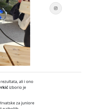
ezultata, ali i ono
Orkić
izborio je
rvatske za juniore
 najboljih