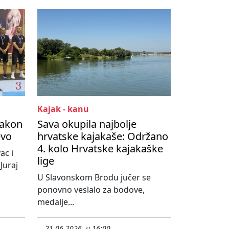
Kajak - kanu
Nakon
Sava okupila najbolje
evo
hrvatske kajakaše: Održano
4. kolo Hrvatske kajakaške
ac i
lige
Juraj
U Slavonskom Brodu jučer se
ponovno veslalo za bodove,
medalje...
21.06.2026. u 16:00