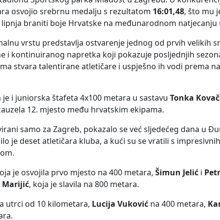
etara osvojio srebrnu medalju s rezultatom
16:01,48
, što mu 
 lipnja braniti boje Hrvatske na međunarodnom natjecanju u
nu vrstu predstavlja ostvarenje jednog od prvih velikih sn
line i kontinuiranog napretka koji pokazuje posljednjih sezo
ma stvara talentirane atletičare i uspješno ih vodi prema naj
je i juniorska štafeta 4x100 metara u sastavu
Tonka Kovač
e zauzela 12. mjesto među hrvatskim ekipama.
zervirani samo za Zagreb, pokazalo se već sljedećeg dana u 
lo je deset atletičara kluba, a kući su se vratili s impresivni
nom.
koja je osvojila prvo mjesto na 400 metara,
Šimun Jelić
i
Pet
 Marijić
, koja je slavila na 800 metara.
a utrci od 10 kilometara,
Lucija Vuković
na 400 metara,
Kar
ara.