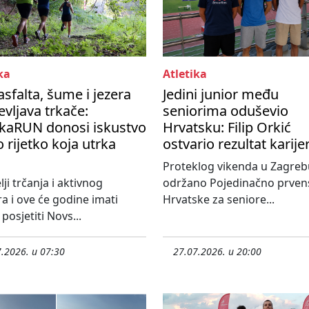
ka
Atletika
asfalta, šume i jezera
Jedini junior među
vljava trkače:
seniorima oduševio
kaRUN donosi iskustvo
Hrvatsku: Filip Orkić
 rijetko koja utrka
ostvario rezultat karije
Proteklog vikenda u Zagreb
lji trčanja i aktivnog
održano Pojedinačno prven
 i ove će godine imati
Hrvatske za seniore...
posjetiti Novs...
.2026. u 07:30
27.07.2026. u 20:00