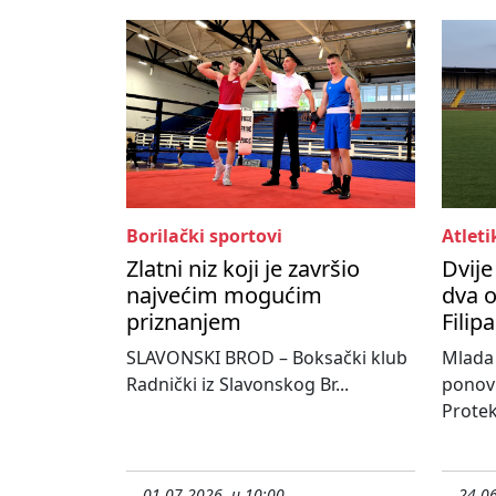
Borilački sportovi
Atleti
Zlatni niz koji je završio
Dvije
najvećim mogućim
dva 
priznanjem
Filip
SLAVONSKI BROD – Boksački klub
Mlada 
Radnički iz Slavonskog Br...
ponovn
Protek
01.07.2026. u 10:00
24.06