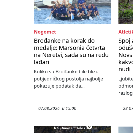
Nogomet
Atleti
Brođanke na korak do
Spoj 
medalje: Marsonia četvrta
oduše
na Neretvi, sada su na redu
Novs
lađari
kakvo
nudi
Koliko su Brođanke bile blizu
pobjedničkog postolja najbolje
Ljubite
pokazuje podatak da...
odmora
razlog 
07.08.2026. u 15:00
28.07