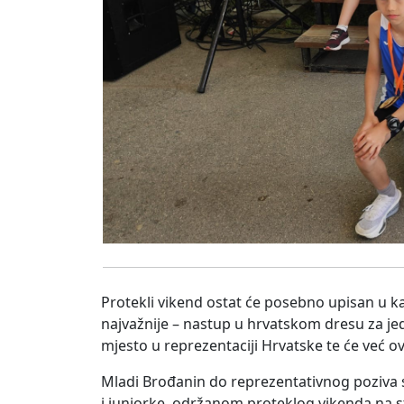
Protekli vikend ostat će posebno upisan u ka
najvažnije – nastup u hrvatskom dresu za jed
mjesto u reprezentaciji Hrvatske te će već 
Mladi Brođanin do reprezentativnog poziva 
i juniorke, održanom proteklog vikenda na 