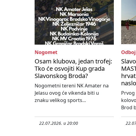
Nogomet
Odboj
Osam klubova, jedan trofej:
Slav
Tko će osvojiti Kup grada
MASTE
Slavonskog Broda?
hrvat
nasl
Nogometni tereni NK Amater na
Jelasu ovog će vikenda biti u
Prvog 
znaku velikog sports...
kolovo
Brod bi
22.07.2026. u 20:00
22.07