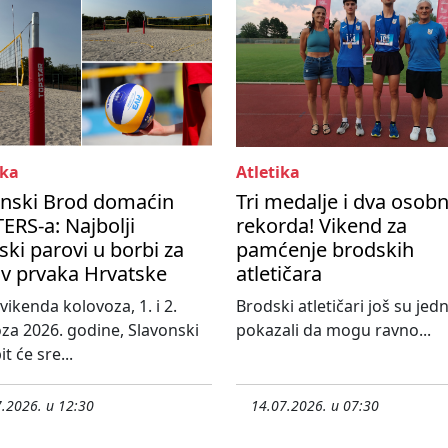
ka
Atletika
onski Brod domaćin
Tri medalje i dva osob
RS-a: Najbolji
rekorda! Vikend za
ski parovi u borbi za
pamćenje brodskih
ov prvaka Hrvatske
atletičara
vikenda kolovoza, 1. i 2.
Brodski atletičari još su je
za 2026. godine, Slavonski
pokazali da mogu ravno...
t će sre...
.2026. u 12:30
14.07.2026. u 07:30