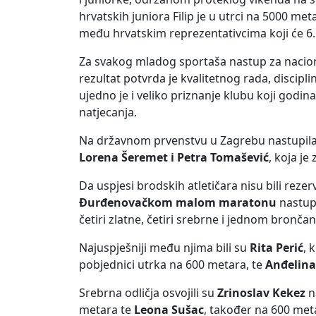
hrvatskih juniora Filip je u utrci na 5000 m
među hrvatskim reprezentativcima koji će 6.
Za svakog mladog sportaša nastup za nacional
rezultat potvrda je kvalitetnog rada, discip
ujedno je i veliko priznanje klubu koji godina
natjecanja.
Na državnom prvenstvu u Zagrebu nastupila 
Lorena Šeremet i Petra Tomašević
, koja j
Da uspjesi brodskih atletičara nisu bili re
Đurđenovačkom malom maratonu
nastupi
četiri zlatne, četiri srebrne i jednom bronča
Najuspješniji među njima bili su
Rita Perić
, 
pobjednici utrka na 600 metara, te
Anđelina
Srebrna odličja osvojili su
Zrinoslav Kekez
n
metara te
Leona Sušac
, također na 600 met