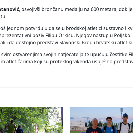
atanović
, osvojivši brončanu medalju na 600 metara, dok j
tu.
oš jednom potvrđuju da se u brodskoj atletici sustavno i kva
rezentativni poziv Filipu Orkiću. Njegov nastup u Poljskoj b
ali i da dostojno predstavi Slavonski Brod i hrvatsku atletik
svim ostvarenjima svojih natjecatelja te upućuju čestitke F
im atletičarima koji su proteklog vikenda uspješno predstavl