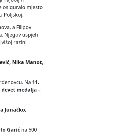
je osiguralo mjesto
 Poljskoj.
ova, a Filipov
na. Njegov uspjeh
višoj razini
ević, Nika Manot,
Đurđenovcu. Na
11.
h
devet medalja
–
ra Junačko
,
lo Garić
na 600