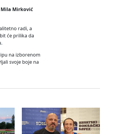
e
Mila Mirković
litetno radi, a
it će prilika da
u.
ilipu na izborenom
jali svoje boje na