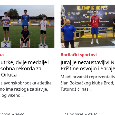
ka
Borilački sportovi
 utrke, dvije medalje i
Juraj je nezaustavljiv! 
osobna rekorda za
Prištine osvojio i Saraj
a Orkića
Mladi hrvatski reprezentativ
slavonskobrodska atletika
član Boksačkog kluba Brod, 
o ima razloga za slavlje.
Tutundžić, nas...
log vikend...
.2026. u 20:00
23.06.2026. u 07:30