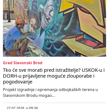
Grad Slavonski Brod
Tko će sve morati pred istražitelje? USKOK-u i
DORH-u prijavljene moguće zlouporabe i
pogodovanje
Projekt izgradnje i opremanja odbojkaških terena u
Slavonskom Brodu mogao...
27.07.2026. u 09:34