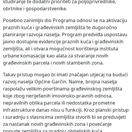
studiranje te dodatni prioriteti za poljoprivrednike,
obrtnike i gospodarstvenike.
Posebno zanimljiv dio Programa odnosi se na aktivaciju
praznih kuća i građevinskih zemljišta te dugoročno
planiranje razvoja naselja. Program predviđa uspostavu
javno dostupne evidencije praznih kuća i građevinskih
zemljišta, ali i otvara mogućnost korištenja instituta
urbane komasacije kao alata za stvaranje novih
građevinskih parcela i novih stambenih zona.
Takav pristup mogao bi imati značajan utjecaj na budući
razvoj naselja Općine Garčin. Naime, brojna naselja
raspolažu velikim površinama građevinskog zemljišta
koje zbog neriješenih imovinsko-pravnih odnosa,
nepravilnih oblika parcela ili nedostatka prometne
infrastrukture danas nisu u funkciji. Kroz planski pristup
i suradnju s vlasnicima zemljišta stvorili bi se preduvjeti
za nastanak novih građevinskih zona i povećanje
ponude zemljišta za gradnju obiteljskih kuća.