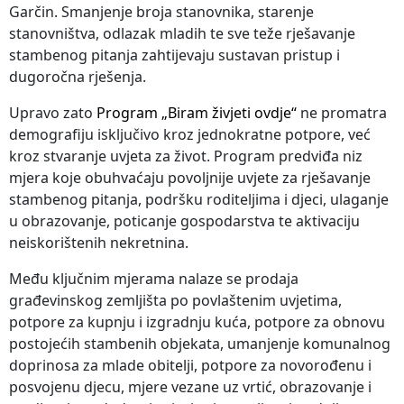
Garčin. Smanjenje broja stanovnika, starenje
stanovništva, odlazak mladih te sve teže rješavanje
stambenog pitanja zahtijevaju sustavan pristup i
dugoročna rješenja.
Upravo zato
Program „Biram živjeti ovdje“
ne promatra
demografiju isključivo kroz jednokratne potpore, već
kroz stvaranje uvjeta za život. Program predviđa niz
mjera koje obuhvaćaju povoljnije uvjete za rješavanje
stambenog pitanja, podršku roditeljima i djeci, ulaganje
u obrazovanje, poticanje gospodarstva te aktivaciju
neiskorištenih nekretnina.
Među ključnim mjerama nalaze se prodaja
građevinskog zemljišta po povlaštenim uvjetima,
potpore za kupnju i izgradnju kuća, potpore za obnovu
postojećih stambenih objekata, umanjenje komunalnog
doprinosa za mlade obitelji, potpore za novorođenu i
posvojenu djecu, mjere vezane uz vrtić, obrazovanje i