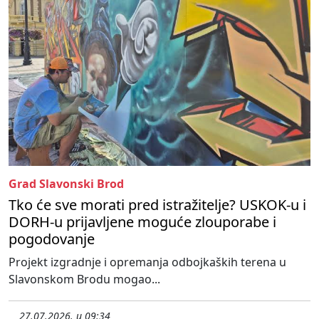
Grad Slavonski Brod
Tko će sve morati pred istražitelje? USKOK-u i
DORH-u prijavljene moguće zlouporabe i
pogodovanje
Projekt izgradnje i opremanja odbojkaških terena u
Slavonskom Brodu mogao...
27.07.2026. u 09:34