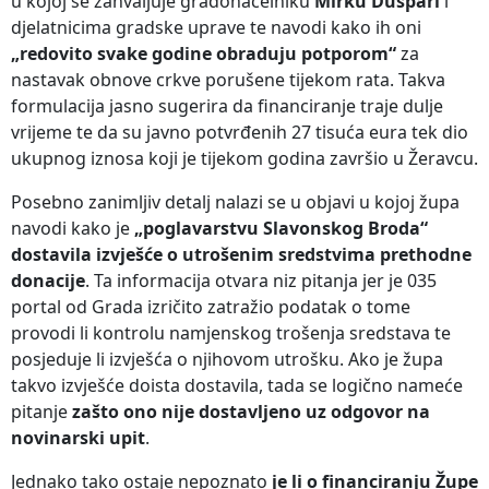
u kojoj se zahvaljuje gradonačelniku
Mirku Duspari
i
djelatnicima gradske uprave te navodi kako ih oni
„redovito svake godine obraduju potporom“
za
nastavak obnove crkve porušene tijekom rata. Takva
formulacija jasno sugerira da financiranje traje dulje
vrijeme te da su javno potvrđenih 27 tisuća eura tek dio
ukupnog iznosa koji je tijekom godina završio u Žeravcu.
Posebno zanimljiv detalj nalazi se u objavi u kojoj župa
navodi kako je
„poglavarstvu Slavonskog Broda“
dostavila izvješće o utrošenim sredstvima prethodne
donacije
. Ta informacija otvara niz pitanja jer je 035
portal od Grada izričito zatražio podatak o tome
provodi li kontrolu namjenskog trošenja sredstava te
posjeduje li izvješća o njihovom utrošku. Ako je župa
takvo izvješće doista dostavila, tada se logično nameće
pitanje
zašto ono nije dostavljeno uz odgovor na
novinarski upit
.
Jednako tako ostaje nepoznato
je li o financiranju Župe