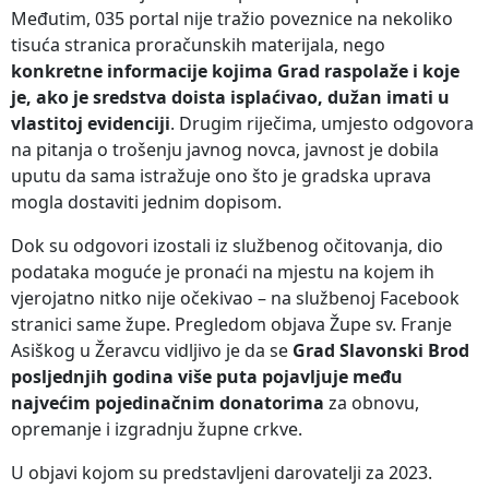
Međutim, 035 portal nije tražio poveznice na nekoliko
tisuća stranica proračunskih materijala, nego
konkretne informacije kojima Grad raspolaže i koje
je, ako je sredstva doista isplaćivao, dužan imati u
vlastitoj evidenciji
. Drugim riječima, umjesto odgovora
na pitanja o trošenju javnog novca, javnost je dobila
uputu da sama istražuje ono što je gradska uprava
mogla dostaviti jednim dopisom.
Dok su odgovori izostali iz službenog očitovanja, dio
podataka moguće je pronaći na mjestu na kojem ih
vjerojatno nitko nije očekivao – na službenoj Facebook
stranici same župe. Pregledom objava Župe sv. Franje
Asiškog u Žeravcu vidljivo je da se
Grad Slavonski Brod
posljednjih godina više puta pojavljuje među
najvećim pojedinačnim donatorima
za obnovu,
opremanje i izgradnju župne crkve.
U objavi kojom su predstavljeni darovatelji za 2023.