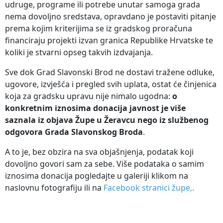
udruge, programe ili potrebe unutar samoga grada
nema dovoljno sredstava, opravdano je postaviti pitanje
prema kojim kriterijima se iz gradskog proračuna
financiraju projekti izvan granica Republike Hrvatske te
koliki je stvarni opseg takvih izdvajanja.
Sve dok Grad Slavonski Brod ne dostavi tražene odluke,
ugovore, izvješća i pregled svih uplata, ostat će činjenica
koja za gradsku upravu nije nimalo ugodna:
o
konkretnim iznosima donacija javnost je više
saznala iz objava Župe u Žeravcu nego iz službenog
odgovora Grada Slavonskog Broda
.
A to je, bez obzira na sva objašnjenja, podatak koji
dovoljno govori sam za sebe. Više podataka o samim
iznosima donacija pogledajte u galeriji klikom na
naslovnu fotografiju ili na
Facebook stranici župe,.