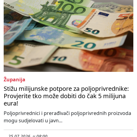
Županija
Stižu milijunske potpore za poljoprivrednike:
Provjerite tko može dobiti do čak 5 milijuna
eura!
Poljoprivrednici i prerađivači poljoprivrednih proizvoda
mogu sudjelovati u javn...
25.07.2026. u 08:00