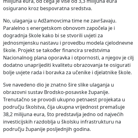
milijuna eura, od čega je više od 3,3 milijuna eura
osigurano kroz bespovratna sredstva.
No, ulaganja u Adžamovcima time ne završavaju.
Paralelno s energetskom obnovom započela je i
dogradnja škole kako bi se stvorili uvjeti za
jednosmjensku nastavu i provedbu modela cjelodnevne
škole. Projekt se također financira sredstvima
Nacionalnog plana oporavka i otpornosti, a njegov je cilj
dodatno unaprijediti kvalitetu obrazovanja te osigurati
bolje uvjete rada i boravka za učenike i djelatnike škole.
Sve navedeno dio je znatno šire slike ulaganja u
obrazovni sustav Brodsko-posavske županije.
Trenutačno se provodi ukupno petnaest projekata u
području školstva, čija ukupna vrijednost premašuje
38,2 milijuna eura, što predstavlja jedno od najvećih
investicijskih razdoblja u školsku infrastrukturu na
području županije posljednjih godina.