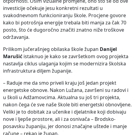
otpornosti. Osim vizualne promjene, ono što se od ove
investicije očekuje jesu konkretni rezultati u
svakodnevnom funkcioniranju škole. Procjene govore
kako bi potrošnja energije trebala biti manja za čak 70
posto, što će dugoročno značiti znatno niže troškove
održavanja.
Prilikom jučerašnjeg obilaska škole župan
Danijel
Marušić
istaknuo je kako se završetkom ovog projekta
nastavlja ciklus ulaganja kojim se modernizira školska
infrastruktura diljem županije.
– Raduje me da smo priveli kraju još jedan projekt
energetske obnove. Nakon Lužana, završeni su radovi i
u školi u Adžamovcima. Aktualna su još tri projekta,
nakon čega će sve naše škole biti energetski obnovljene.
Veliki je to dobitak za učenike i djelatnike koji dobivaju
nove i ljepše prostore, ali i za osnivača – Brodsko-
posavsku županiju, jer donosi značajne uštede i manje
račune – rekao je župan.