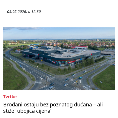
05.05.2026. u 12:30
Tvrtke
Brođani ostaju bez poznatog dućana – ali
stiže ´ubojica cijena´