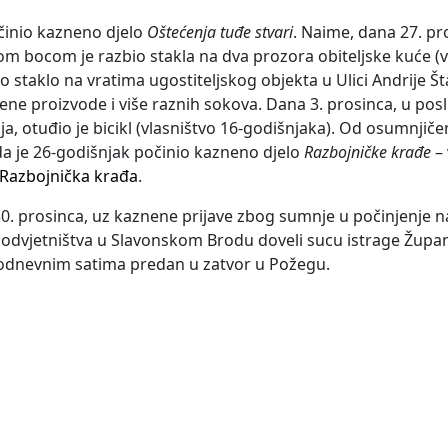
očinio kazneno djelo
Oštećenja tuđe stvari
. Naime, dana 27. pr
m bocom je razbio stakla na dva prozora obiteljske kuće (v
io staklo na vratima ugostiteljskog objekta u Ulici Andrije 
ene proizvode i više raznih sokova. Dana 3. prosinca, u po
a, otuđio je bicikl (vlasništvo 16-godišnjaka). Od osumnjiče
 da je 26-godišnjak počinio kazneno djelo
Razbojničke krađe
– 
Razbojnička krađa
.
 30. prosinca, uz kaznene prijave zbog sumnje u počinjenje
odvjetništva u Slavonskom Brodu doveli sucu istrage Župan
jepodnevnim satima predan u zatvor u Požegu.