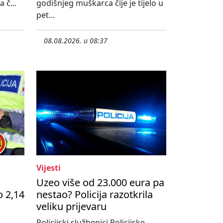
 č...
godišnjeg muškarca čije je tijelo u
pet...
08.08.2026. u 08:37
Vijesti
Uzeo više od 23.000 eura pa
o 2,14
nestao? Policija razotkrila
veliku prijevaru
Policijski službenici Policijske