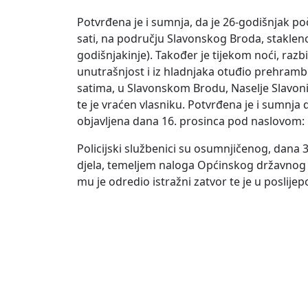
Potvrđena je i sumnja, da je 26-godišnjak p
sati, na području Slavonskog Broda, stakleno
godišnjakinje). Također je tijekom noći, razb
unutrašnjost i iz hladnjaka otuđio prehramb
satima, u Slavonskom Brodu, Naselje Slavonij
te je vraćen vlasniku. Potvrđena je i sumnja
objavljena dana 16. prosinca pod naslovom:
Policijski službenici su osumnjičenog, dana
djela, temeljem naloga Općinskog državnog 
mu je odredio istražni zatvor te je u posli