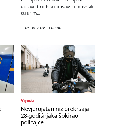
uprave brodsko-posavske dovršili
su krim...
05.08.2026. u 08:00
Vijesti
e
Nevjerojatan niz prekršaja
om
28-godišnjaka šokirao
policajce