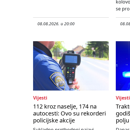
kolovo
se pro
08.08.2026. u 20:00
08.08
Vijesti
Vijesti
112 kroz naselje, 174 na
Trakt
autocesti: Ovo su rekorderi
godiš
policijske akcije
polju
Sukladno prethodnoj najavi,
Danas 