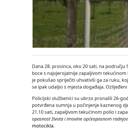
Dana 28. prosinca, oko 20 sati, na području 
boce s najvjerojatnije zapaljivom tekućinom
je pokušao spriječiti uhvativši ga za ruku, 
se ipak udaljio s mjesta događaja. Ozlijeđen
Policijski službenici su ubrzo pronašli 26-godi
potvrđena sumnja u počinjenje kaznenog dj
21.10 sati, zapaljivom tekućinom polio i zapa
opasnost života i imovine općeopasnom radnjom
motocikla
.