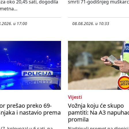
za oko 20,45 sati, dogodila
smrti 71-godišnjeg muškarca
metna...
.2026. u 17:00
08.08.2026. u 10:33
Vijesti
or prešao preko 69-
Vožnja koju će skupo
njaka i nastavio prema
pamtiti: Na A3 napuha
promila
(7. kolovoza) u 6 sati, na
Nadzirući promet na dionici