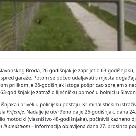
Slavonskog Broda, 26-godišnjak je zaprijetio 63-godišnjaku, 
 ispred garaže. Potom se počeo udaljavati s mjesta događaja
kojom prilikom je 26-godišnjak istoga pošpricao sprejem s na
i 63-godišnjak je zatražio liječničku pomoć u bolnici u Slav
šnjaka i priveli u policijsku postaju. Kriminalističkim istraž
ela
Prijetnje
. Nadalje je utvrđeno da je 26-godišnjak, dana 24
lio motocikl (vlasništvo 48-godišnjaka), počinivši kazneno d
 ili sredstvom
– informacija objavljena dana 27. prosinca p