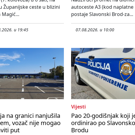
u Županijske ceste u blizini
autoceste A3 (kod naplatne
 Magić...
postaje Slavonski Brod-za...
.2026. u 19:45
07.08.2026. u 10:00
Vijesti
ija na granici nanjušila
Pao 20-godišnjak koji j
lem, vozač nije mogao
ordinirao po Slavonsk
viti put
Brodu