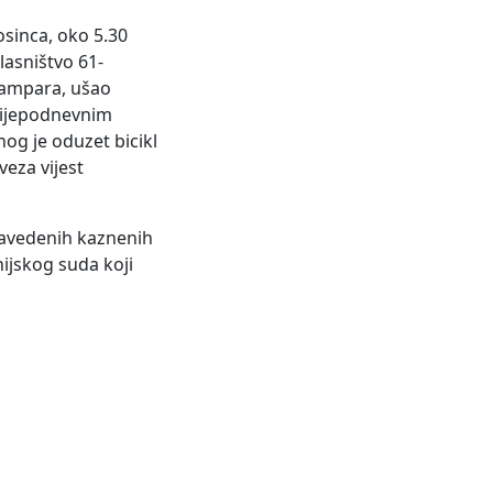
osinca, oko 5.30
lasništvo 61-
Štampara, ušao
slijepodnevnim
nog je oduzet bicikl
veza vijest
 navedenih kaznenih
ijskog suda koji