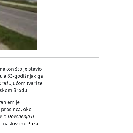
nakon što je stavio
, a 63-godišnjak ga
dražujućom tvari te
onskom Brodu.
ivanjem je
. prosinca, oko
jelo
Dovođenja u
od naslovom:
Požar