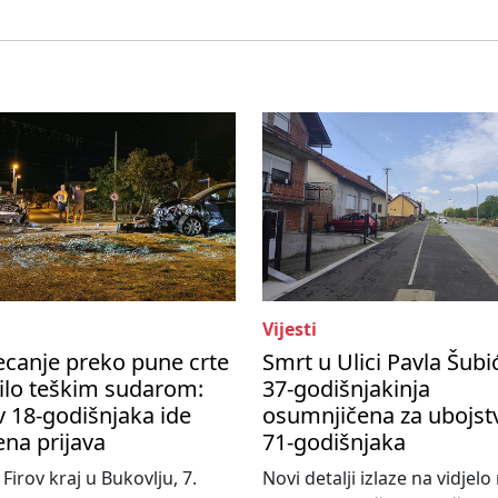
Vijesti
ecanje preko pune crte
Smrt u Ulici Pavla Šubi
ilo teškim sudarom:
37-godišnjakinja
v 18-godišnjaka ide
osumnjičena za ubojst
na prijava
71-godišnjaka
 Firov kraj u Bukovlju, 7.
Novi detalji izlaze na vidjel