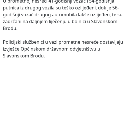
U prometnoj nesreći 41-godišnji vozač i 54-godišnja
putnica iz drugog vozila su teško ozlijeđeni, dok je 56-
godišnji vozač drugog automobila lakše ozlijeđen, te su
zadržani na daljnjem liječenju u bolnici u Slavonskom
Brodu.
Policijski službenici u vezi prometne nesreće dostavljaju
izvješće Općinskom državnom odvjetništvu u
Slavonskom Brodu.