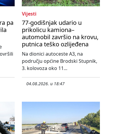
Vijesti
ra pa
77-godišnjak udario u
ila
prikolicu kamiona–
automobil završio na krovu,
putnica teško ozlijeđena
e
vršili
Na dionici autoceste A3, na
području općine Brodski Stupnik,
3. kolovoza oko 11...
04.08.2026. u 18:47