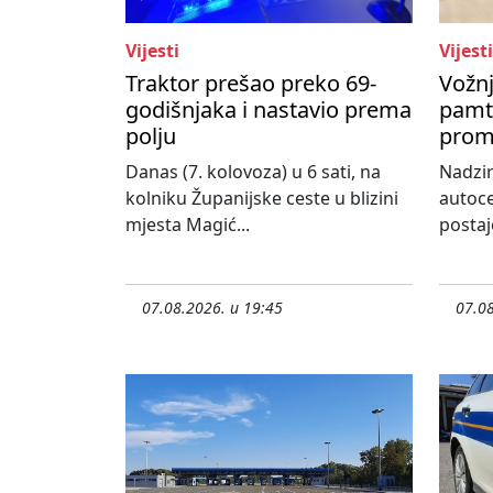
Vijesti
Vijesti
Traktor prešao preko 69-
Vožnj
godišnjaka i nastavio prema
pamti
polju
prom
Danas (7. kolovoza) u 6 sati, na
Nadzir
kolniku Županijske ceste u blizini
autoce
mjesta Magić...
postaj
07.08.2026. u 19:45
07.08