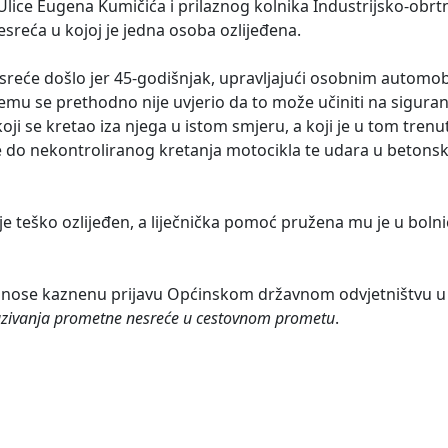
 Ulice Eugena Kumičića i prilaznog kolnika Industrijsko-obrt
reća u kojoj je jedna osoba ozlijeđena.
reće došlo jer 45-godišnjak, upravljajući osobnim automo
i čemu se prethodno nije uvjerio da to može učiniti na siguran 
oji se kretao iza njega u istom smjeru, a koji je u tom tren
je do nekontroliranog kretanja motocikla te udara u beton
je teško ozlijeđen, a liječnička pomoć pružena mu je u boln
 podnose kaznenu prijavu Općinskom državnom odvjetništvu
azivanja prometne nesreće u cestovnom prometu
.