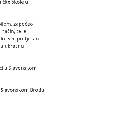
ničke škole u
bilom, započeo
način, te je
utku već pretjecao
sku ukrasnu
ici u Slavonskom
 u Slavonskom Brodu