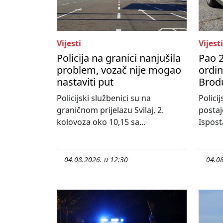
Vijesti
Vijesti
Policija na granici nanjušila
Pao 2
problem, vozač nije mogao
ordi
nastaviti put
Brod
Policijski službenici su na
Policij
graničnom prijelazu Svilaj, 2.
postaj
kolovoza oko 10,15 sa...
Ispost
04.08.2026. u 12:30
04.08