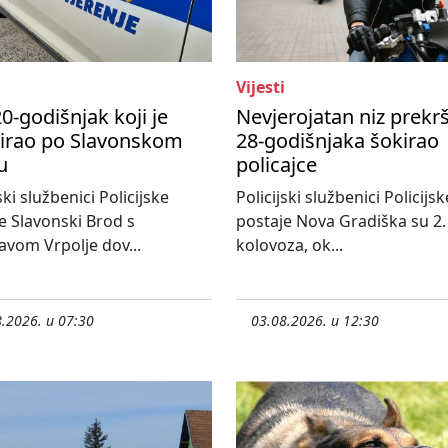
Vijesti
0-godišnjak koji je
Nevjerojatan niz prekr
nirao po Slavonskom
28-godišnjaka šokirao
u
policajce
ski službenici Policijske
Policijski službenici Policijsk
e Slavonski Brod s
postaje Nova Gradiška su 2.
avom Vrpolje dov...
kolovoza, ok...
.2026. u 07:30
03.08.2026. u 12:30