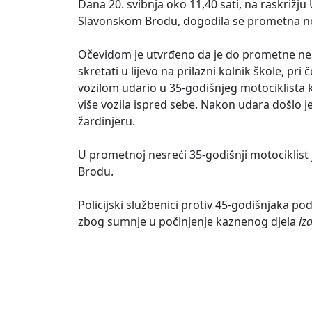
Dana 20. svibnja oko 11,40 sati, na raskrižju
Slavonskom Brodu, dogodila se prometna nes
Očevidom je utvrđeno da je do prometne nes
skretati u lijevo na prilazni kolnik škole, pr
vozilom udario u 35-godišnjeg motociklista k
više vozila ispred sebe. Nakon udara došlo 
žardinjeru.
U prometnoj nesreći 35-godišnji motociklist 
Brodu.
Policijski službenici protiv 45-godišnjaka
zbog sumnje u počinjenje kaznenog djela
iz