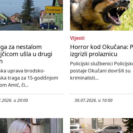
Vijesti
aga za nestalom
Horror kod Okučana: P
jčicom ušla u drugi
izgrizli prolaznicu
n
Policijski službenici Policijsk
jska uprava brodsko-
postaje Okučani dovršili su
ka traga za 15-godišnjom
kriminalisti...
m Amić, či...
.2026. u 20:00
30.07.2026. u 10:00