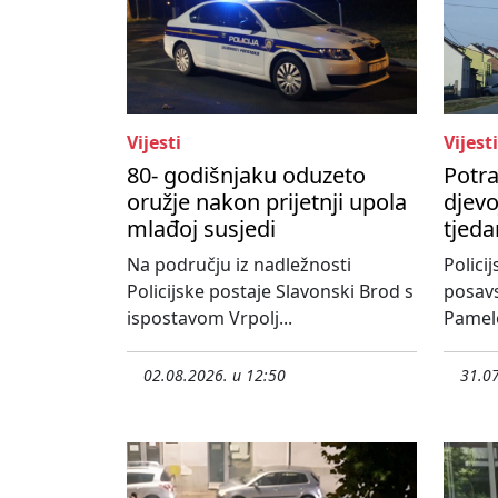
Vijesti
Vijesti
80- godišnjaku oduzeto
Potr
oružje nakon prijetnji upola
djevo
mlađoj susjedi
tjeda
Na području iz nadležnosti
Polici
Policijske postaje Slavonski Brod s
posavs
ispostavom Vrpolj...
Pamelo
02.08.2026. u 12:50
31.07