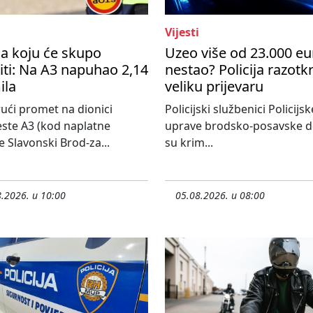
Vijesti
a koju će skupo
Uzeo više od 23.000 eu
ti: Na A3 napuhao 2,14
nestao? Policija razotkr
ila
veliku prijevaru
ući promet na dionici
Policijski službenici Policijsk
ste A3 (kod naplatne
uprave brodsko-posavske do
e Slavonski Brod-za...
su krim...
.2026. u 10:00
05.08.2026. u 08:00