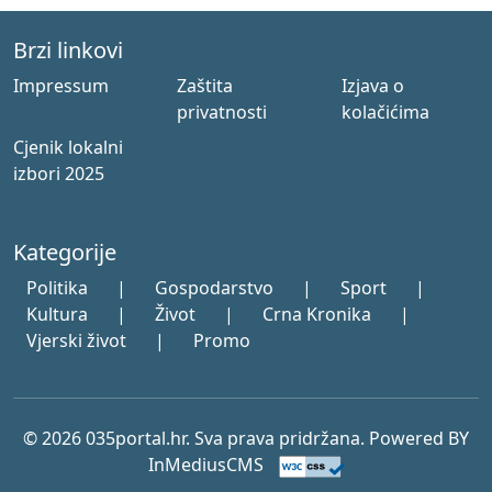
Brzi linkovi
Impressum
Zaštita
Izjava o
privatnosti
kolačićima
Cjenik lokalni
izbori 2025
Kategorije
Politika
|
Gospodarstvo
|
Sport
|
Kultura
|
Život
|
Crna Kronika
|
Vjerski život
|
Promo
© 2026 035portal.hr. Sva prava pridržana. Powered BY
InMediusCMS