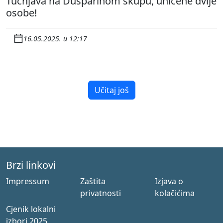
Tučnjava na Dusparinom skupu, uhićene dvije
osobe!
16.05.2025. u 12:17
Učitaj još
Brzi linkovi
Impressum
Zaštita
Izjava o
privatnosti
kolačićima
Cjenik lokalni
izbori 2025