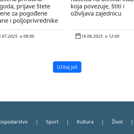
oda, prijave štete
koja povezuje, štiti i
rene za pogođene
oživljava zajednicu
ne i poljoprivrednike
.07.2025. u 08:00
18.06.2025. u 12:00
Učitaj još
ospodarstvo
|
Sport
|
Kultura
|
Život
|