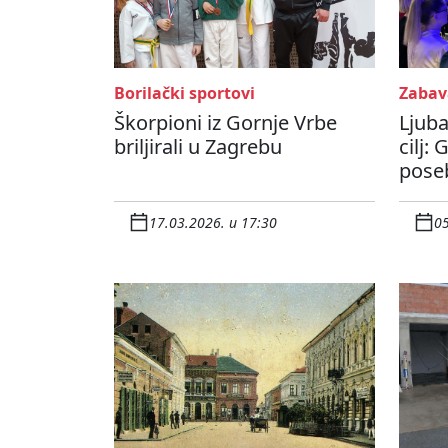
Borilački sportovi
Zabav
Škorpioni iz Gornje Vrbe
Ljuba
briljirali u Zagrebu
cilj:
pose
17.03.2026. u 17:30
05