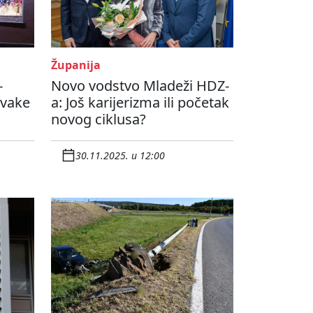
Županija
-
Novo vodstvo Mladeži HDZ-
svake
a: Još karijerizma ili početak
novog ciklusa?
30.11.2025. u 12:00