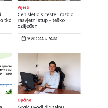
Vijesti
d
Čeh sletio s ceste i razbio
o tko
rasvjetni stup – teško
ozlijeđen
19.08.2025. u 10:38
Općine
za
Grgić uvodi digitalnu