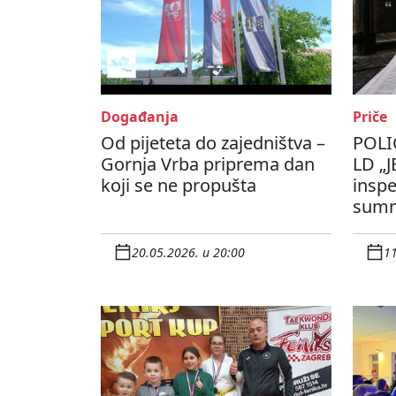
Događanja
Priče
Od pijeteta do zajedništva –
POLI
Gornja Vrba priprema dan
LD „J
koji se ne propušta
inspe
sumn
20.05.2026. u 20:00
11