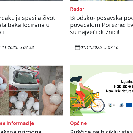
Radar
reakcija spasila život:
Brodsko- posavska po
la baka locirana u
povećalom Porezne: Ev
ci
su najveći dužnici!
.11.2025. u 07:33
01.11.2025. u 07:10
ne informacije
Općine
lašena prirodna
Ruščica na biciklu: sta