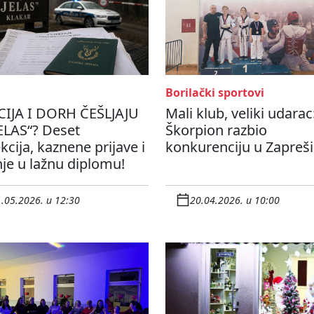
Borilački sportovi
CIJA I DORH ČEŠLJAJU
Mali klub, veliki udarac
ELAS“? Deset
Škorpion razbio
kcija, kaznene prijave i
konkurenciju u Zapreš
je u lažnu diplomu!
.05.2026. u 12:30
20.04.2026. u 10:00