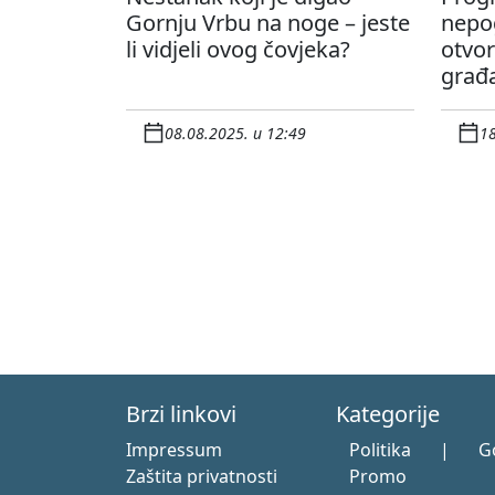
Gornju Vrbu na noge – jeste
nepog
li vidjeli ovog čovjeka?
otvo
građa
08.08.2025. u 12:49
18
Brzi linkovi
Kategorije
Impressum
Politika
|
G
Zaštita privatnosti
Promo