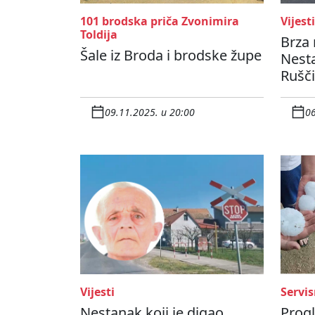
101 brodska priča Zvonimira
Vijesti
Toldija
Brza 
Šale iz Broda i brodske župe
Nesta
Rušči
09.11.2025. u 20:00
06
Vijesti
Servis
Nestanak koji je digao
Prog