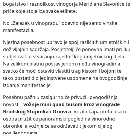
bogatstvo i raznolikost vinogorja Meridiane Slavonice te
priče koje stoje iza svake etikete.
No „Zalazak u vinogradu“ odavno nije samo vinska
manifestacija.
Njezina posebnost upravo je spoj različitih umjetničkih i
doživljajnih sadržaja. Posjetitelji će ponovno imati priliku
sudjelovati u stvaranju zajedničkog umjetničkog djela.
Na velikom platnu postavljenom među vinogradima
svatko će moći ostaviti vlastiti trag kistom i bojom te
tako postati dio jedinstvene uspomene na ovogodišnje
izdanje manifestacije.
Posebnu pažnju zasigurno će privući i ovogodišnja
novost –
vožnje mini quad-busom kroz vinograde
Brodskog Stupnika i Oriovca
. Vozilo kapaciteta osam
osoba pružit će panoramski pogled na vinorodne
obronke, a vožnje će se održavati tijekom cijelog
poslijepodneva.