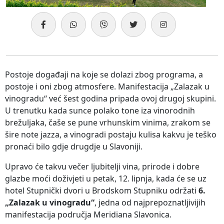
Postoje događaji na koje se dolazi zbog programa, a
postoje i oni zbog atmosfere. Manifestacija „Zalazak u
vinogradu“ već šest godina pripada ovoj drugoj skupini.
U trenutku kada sunce polako tone iza vinorodnih
brežuljaka, čaše se pune vrhunskim vinima, zrakom se
šire note jazza, a vinogradi postaju kulisa kakvu je teško
pronaći bilo gdje drugdje u Slavoniji.
Upravo će takvu večer ljubitelji vina, prirode i dobre
glazbe moći doživjeti u petak, 12. lipnja, kada će se uz
hotel Stupnički dvori u Brodskom Stupniku održati
6.
„Zalazak u vinogradu“
, jedna od najprepoznatljivijih
manifestacija područja Meridiana Slavonica.