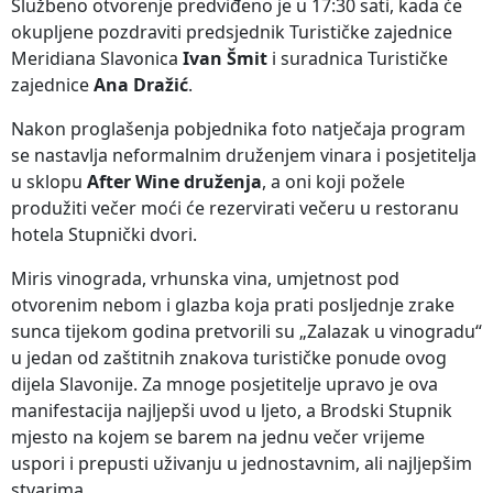
Službeno otvorenje predviđeno je u 17:30 sati, kada će
okupljene pozdraviti predsjednik Turističke zajednice
Meridiana Slavonica
Ivan Šmit
i suradnica Turističke
zajednice
Ana Dražić
.
Nakon proglašenja pobjednika foto natječaja program
se nastavlja neformalnim druženjem vinara i posjetitelja
u sklopu
After Wine druženja
, a oni koji požele
produžiti večer moći će rezervirati večeru u restoranu
hotela Stupnički dvori.
Miris vinograda, vrhunska vina, umjetnost pod
otvorenim nebom i glazba koja prati posljednje zrake
sunca tijekom godina pretvorili su „Zalazak u vinogradu“
u jedan od zaštitnih znakova turističke ponude ovog
dijela Slavonije. Za mnoge posjetitelje upravo je ova
manifestacija najljepši uvod u ljeto, a Brodski Stupnik
mjesto na kojem se barem na jednu večer vrijeme
uspori i prepusti uživanju u jednostavnim, ali najljepšim
stvarima.