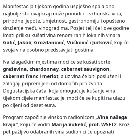
Manifestacija tijekom godina uspješno spaja ono
najbolje što ovaj kraj može ponuditi – vrhunska vina,
prirodne ljepote, umjetnost, gastronomiju i opušteno
druženje među vinogradima. Posjetitelji će i ove godine
imati priliku kušati vina renomiranih lokalnih vinara
Galić, Jakob, Grozdanović, Vučković i Jurković
, koji će
svoja vina osobno predstavljati gostima.
Na izlagačkim mjestima moći će se kušati sorte
graševina, chardonnay, cabernet sauvignon,
cabernet franc i merlot
, a uz vina će biti posluženi i
zalogaji pripremljeni od domaćih proizvoda.
Degustacijska čaša, koja omogućuje kušanje vina
tijekom cijele manifestacije, moći će se kupiti na ulazu
po cijeni od deset eura.
Program započinje vinskom radionicom
„Vina našega
kraja“
, koju će voditi
Marija Vukelić, prof. WSET2
. Kroz
pet pažljivo odabranih vina sudionici će upoznati