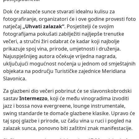
Dok će zalazeće sunce stvarati idealnu kulisu za
fotografiranje, organizatori će i ove godine provesti foto
natječaj
„Uhvati zalazak“
. Posjetitelji će svojim
fotografijama pokušati zabilježiti najljepše trenutke
večeri, a stručni žiri odabrat će kadar koji najbolje
prikazuje spoj vina, prirode, umjetnosti i druženja.
Najuspješnijeg autora očekuje vrijedna nagrada,
uključujući mogućnost noćenja u jednom od smještajnih
objekata na području Turističke zajednice Meridiana
Slavonica.
Za glazbeni dio večeri pobrinut će se slavonskobrodski
sastav
Intermezzo
, koji će među vinogradima izvoditi
jazz i bossa nova evergreene, lounge instrumentale,
swing standarde te domaće glazbene klasike. Upravo će
taj spoj glazbe i prirode, uz čašu vina u ruci i pogled na
zalazak sunca, ponovno biti zaštitni znak manifestacije.