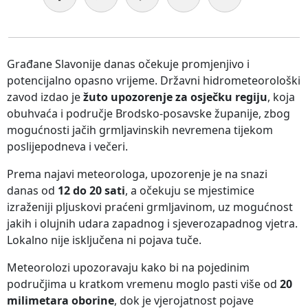
Građane Slavonije danas očekuje promjenjivo i
potencijalno opasno vrijeme. Državni hidrometeorološki
zavod izdao je
žuto upozorenje za osječku regiju
, koja
obuhvaća i područje Brodsko-posavske županije, zbog
mogućnosti jačih grmljavinskih nevremena tijekom
poslijepodneva i večeri.
Prema najavi meteorologa, upozorenje je na snazi
danas od
12 do 20 sati
, a očekuju se mjestimice
izraženiji pljuskovi praćeni grmljavinom, uz mogućnost
jakih i olujnih udara zapadnog i sjeverozapadnog vjetra.
Lokalno nije isključena ni pojava tuče.
Meteorolozi upozoravaju kako bi na pojedinim
područjima u kratkom vremenu moglo pasti više od
20
milimetara oborine
, dok je vjerojatnost pojave