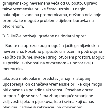
grmljavinskog nevremena veća od 60 posto. Upravo
takve vremenske prilike često uzrokuju naglo
nakupljanje vode na prometnicama, otežano odvijanje
prometa te moguće probleme tijekom boravka na
otvorenom.
Iz DHMZ-a pozivaju građane na dodatni oprez.
– Budite na oprezu zbog mogućih jačih grmljavinskih
nevremena. Posebno pripazite u izloženim područjima
kao što su šume, livade i drugi otvoreni prostori. Mogući
su prekidi aktivnosti na otvorenom – upozoravaju
meteorolozi.
Iako žuti meteoalarm predstavlja najniži stupanj
upozorenja, on označava vremenske prilike koje mogu
biti opasne za pojedine aktivnosti. Poseban oprez
preporučuje se vozačima zbog moguće smanjene
vidljivosti tijekom pljuskova, kao i svima koji danas
planiraju radove ili rekreaciju na otvorenom.