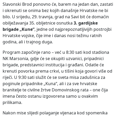
Slavonski Brod ponovno će, barem na jedan dan, zastati
i okrenuti se onima bez kojih današnje Hrvatske ne bi
bilo. U srijedu, 29. travnja, grad na Savi bit će domaćin
obilježavanja 35. obljetnice osnutka
3. gardijske
brigade „Kune“
, jedne od najprepoznatljivijih postrojbi
Hrvatske vojske, čije ime i danas nosi težinu ratnih
godina, ali i trajnog duga.
Program započinje rano – već u 8:30 sati kod stadiona
NK Marsonia, gdje će se okupiti uzvanici, pripadnici
brigade, predstavnici institucija i građani. Odatle će
krenuti povorka prema crkvi, u tišini koja govori više od
riječi. U 9:30 sati služit će se sveta misa zadušnica za
poginule pripadnike „Kuna“, ali i za sve hrvatske
branitelje te civilne žrtve Domovinskog rata – one čija
imena često ostanu izgovorena samo u ovakvim
prilikama.
Nakon mise slijedi polaganje vijenaca kod spomenika