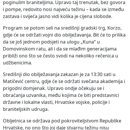
poginulim braniteljima. Upravo taj trenutak, bez govora
i pompe, redovito nosi najveću težinu – kada se između
zastava i svijeća jasno vidi kolika je cijena slobode.
Program se potom seli na središnji gradski trg, Korzo,
gdje će se održati vojni dio obilježavanja. Bit će to prilika
da se još jednom podsjeti na ulogu „Kuna“ u
Domovinskom ratu, ali i da se mlađim generacijama
približi ono što se često svodi na nekoliko rečenica u
udžbenicima.
Središnji dio obilježavanja zakazan je za 13:30 sati u
Matičević centru, gdje će se održati svečana akademija i
prigodni domjenak. Upravo ondje očekuju se i
obraćanja uzvanika, među kojima će biti predstavnici
državne i lokalne vlasti, Hrvatske vojske, policije i
braniteljskih udruga.
Obljetnica se održava pod pokroviteljstvom Republike
Hrvatske, no ono što joj daje stvarnu težinu nisu