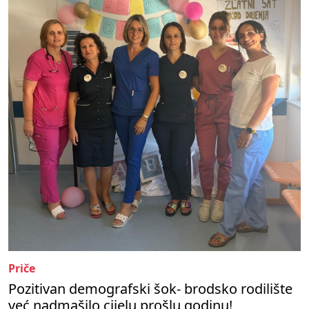
Priče
Pozitivan demografski šok- brodsko rodilište
već nadmašilo cijelu prošlu godinu!