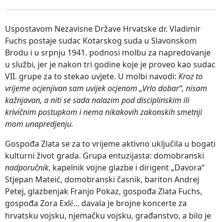
Uspostavom Nezavisne Države Hrvatske dr. Vladimir
Fuchs postaje sudac Kotarskog suda u Slavonskom
Brodu i u srpnju 1941. podnosi molbu za napredovanje
u službi, jer je nakon tri godine koje je proveo kao sudac
VII. grupe za to stekao uvjete. U molbi navodi:
Kroz to
vrijeme ocjenjivan sam uvijek ocjenom „Vrlo dobar“, nisam
kažnjavan, a niti se sada nalazim pod disciplinskim ili
krivičnim postupkom i nema nikakovih zakonskih smetnji
mom unapredjenju.
Gospođa Zlata se za to vrijeme aktivno uključila u bogati
kulturni život grada. Grupa entuzijasta: domobranski
nadporučnik
, kapelnik vojne glazbe i dirigent „Davora“
Stjepan Mateić, domobranski časnik, bariton Andrej
Petej, glazbenjak Franjo Pokaz, gospođa Zlata Fuchs,
gospođa Zora Exl
... davala je brojne koncerte za
é
hrvatsku vojsku, njemačku vojsku, građanstvo, a bilo je