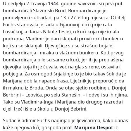
U nedjelju 2. travnja 1944. godine Saveznici su prvi put
bombardirali Slavonski Brod. Bombardiranje je
ponovljeno i sutradan, pa 13. i 27. istog mjeseca. Obitelj
Fuchs stanovala je tada u Fijanovoj ulici (prije rata
Lovačkoj, a danas Nikole Tesle), u kući koja nije imala
podruma. Vladimir je dao iskopati provizorni bunker u
koji su se sklanjali. Djevojčice su se strašno bojale i
bombardiranja i mraka u vlažnom bunkeru. Kod prvog
bombardiranja bile su same u kući, jer ih je preplašena
djevojka koja ih je čuvala, već na glas sirene, ostavila i
pobjegla. Za osmogodišnjakinje to je bio takav šok da je
Marijana dobila napade frasa. Liječnik je preporučio da
ih maknu iz Broda. Onda se otac sjetio rodbine u Donjoj
Berbrini – Leovića, po selu Stanešini – i odveli su ih njima.
Tako su Vladimira-Inga i Marijana dio drugog razreda i
cijeli treći išle u školu u Donjoj Bebrini.
Sudac Vladimir Fuchs naginjao je ljevičarima, kako danas
kaže njegova kći, gospođa prof.
Marijana Despot
iz