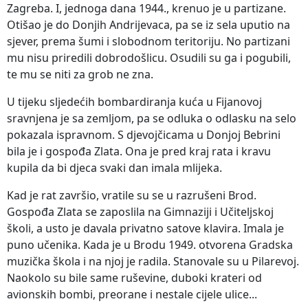
Zagreba. I, jednoga dana 1944., krenuo je u partizane.
Otišao je do Donjih Andrijevaca, pa se iz sela uputio na
sjever, prema šumi i slobodnom teritoriju. No partizani
mu nisu priredili dobrodošlicu. Osudili su ga i pogubili,
te mu se niti za grob ne zna.
U tijeku sljedećih bombardiranja kuća u Fijanovoj
sravnjena je sa zemljom, pa se odluka o odlasku na selo
pokazala ispravnom. S djevojčicama u Donjoj Bebrini
bila je i gospođa Zlata. Ona je pred kraj rata i kravu
kupila da bi djeca svaki dan imala mlijeka.
Kad je rat završio, vratile su se u razrušeni Brod.
Gospođa Zlata se zaposlila na Gimnaziji i Učiteljskoj
školi, a usto je davala privatno satove klavira. Imala je
puno učenika. Kada je u Brodu 1949. otvorena Gradska
muzička škola i na njoj je radila. Stanovale su u Pilarevoj.
Naokolo su bile same ruševine, duboki krateri od
avionskih bombi, preorane i nestale cijele ulice...