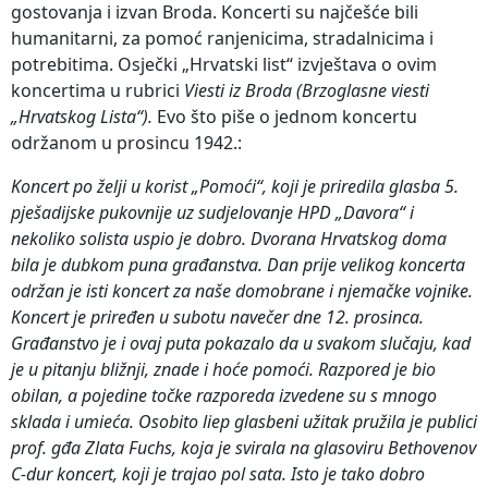
gostovanja i izvan Broda. Koncerti su najčešće bili
humanitarni, za pomoć ranjenicima, stradalnicima i
potrebitima. Osječki „Hrvatski list“ izvještava o ovim
koncertima u rubrici
Viesti iz Broda
(Brzoglasne viesti
„Hrvatskog Lista“).
Evo što piše o jednom koncertu
održanom u prosincu 1942.:
Koncert po želji u korist „Pomoći“, koji je priredila glasba 5.
pješadijske pukovnije uz sudjelovanje HPD „Davora“ i
nekoliko solista uspio je dobro. Dvorana Hrvatskog doma
bila je dubkom puna građanstva. Dan prije velikog koncerta
održan je isti koncert za naše domobrane i njemačke vojnike.
Koncert je priređen u subotu navečer dne 12. prosinca.
Građanstvo je i ovaj puta pokazalo da u svakom slučaju, kad
je u pitanju bližnji, znade i hoće pomoći. Razpored je bio
obilan, a pojedine točke razporeda izvedene su s mnogo
sklada i umieća. Osobito liep glasbeni užitak pružila je publici
prof. gđa Zlata Fuchs, koja je svirala na glasoviru Bethovenov
C-dur koncert, koji je trajao pol sata. Isto je tako dobro