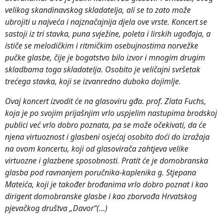
velikog skandinavskog skladatelja, ali se to zato može
ubrojiti u najveća i najznačajnija djela ove vrste. Koncert se
sastoji iz tri stavka, puna svježine, poleta i lirskih ugođaja, a
ističe se melodičkim i ritmičkim osebujnostima norvežke
pučke glasbe, čije je bogatstvo bilo izvor i mnogim drugim
skladbama toga skladatelja. Osobito je veličajni svršetak
trećega stavka, koji se izvanredno duboko dojimlje.
Ovaj koncert izvodit će na glasoviru gđa. prof. Zlata Fuchs,
koja je po svojim prijašnjim vrlo uspjelim nastupima brodskoj
publici već vrlo dobro poznata, pa se može očekivati, da će
njena virtuoznost i glasbeni osjećaj osobito doći do izražaja
na ovom koncertu, koji od glasovirača zahtjeva velike
virtuozne i glazbene sposobnosti. Pratit će je domobranska
glasba pod ravnanjem poručnika-kaplenika g. Stjepana
Mateića, koji je također brođanima vrlo dobro poznat i kao
dirigent domobranske glasbe i kao zborvođa Hrvatskog
pjevačkog društva „Davor“(...)