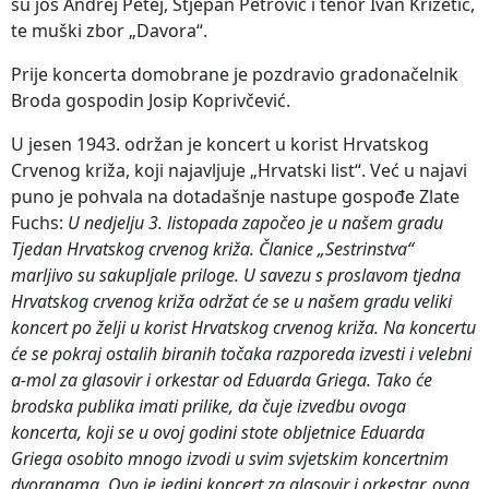
su još Andrej Petej, Stjepan Petrović i tenor Ivan Križetić,
te muški zbor „Davora“.
Prije koncerta domobrane je pozdravio gradonačelnik
Broda gospodin Josip Koprivčević.
U jesen 1943. održan je koncert u korist Hrvatskog
Crvenog križa, koji najavljuje „Hrvatski list“. Već u najavi
puno je pohvala na dotadašnje nastupe gospođe Zlate
Fuchs:
U nedjelju 3. listopada započeo je u našem gradu
Tjedan Hrvatskog crvenog križa. Članice „Sestrinstva“
marljivo su sakupljale priloge. U savezu s proslavom tjedna
Hrvatskog crvenog križa održat će se u našem gradu veliki
koncert po želji u korist Hrvatskog crvenog križa. Na koncertu
će se pokraj ostalih biranih točaka razporeda izvesti i velebni
a-mol za glasovir i orkestar od Eduarda Griega. Tako će
brodska publika imati prilike, da čuje izvedbu ovoga
koncerta, koji se u ovoj godini stote obljetnice Eduarda
Griega osobito mnogo izvodi u svim svjetskim koncertnim
dvoranama. Ovo je jedini koncert za glasovir i orkestar, ovog