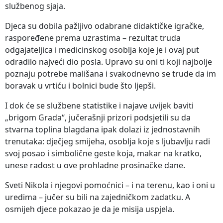
službenog sjaja.
Djeca su dobila pažljivo odabrane didaktičke igračke,
raspoređene prema uzrastima – rezultat truda
odgajateljica i medicinskog osoblja koje je i ovaj put
odradilo najveći dio posla. Upravo su oni ti koji najbolje
poznaju potrebe mališana i svakodnevno se trude da im
boravak u vrtiću i bolnici bude što ljepši.
I dok će se službene statistike i najave uvijek baviti
„brigom Grada“, jučerašnji prizori podsjetili su da
stvarna toplina blagdana ipak dolazi iz jednostavnih
trenutaka: dječjeg smijeha, osoblja koje s ljubavlju radi
svoj posao i simbolične geste koja, makar na kratko,
unese radost u ove prohladne prosinačke dane.
Sveti Nikola i njegovi pomoćnici – i na terenu, kao i oni u
uredima – jučer su bili na zajedničkom zadatku. A
osmijeh djece pokazao je da je misija uspjela.