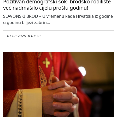
Pozitivan demografski šok- brodsko rodilište
već nadmašilo cijelu prošlu godinu!
SLAVONSKI BROD – U vremenu kada Hrvatska iz godine
u godinu bilježi zabrin...
07.08.2026. u 07:30