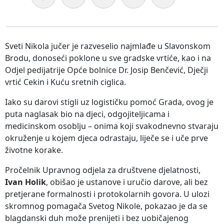
Sveti Nikola jučer je razveselio najmlađe u Slavonskom
Brodu, donoseći poklone u sve gradske vrtiće, kao i na
Odjel pedijatrije Opće bolnice Dr. Josip Benčević, Dječji
vrtić Cekin i Kuću sretnih ciglica.
Iako su darovi stigli uz logističku pomoć Grada, ovog je
puta naglasak bio na djeci, odgojiteljicama i
medicinskom osoblju – onima koji svakodnevno stvaraju
okruženje u kojem djeca odrastaju, liječe se i uče prve
životne korake.
Pročelnik Upravnog odjela za društvene djelatnosti,
Ivan Holik
, obišao je ustanove i uručio darove, ali bez
pretjerane formalnosti i protokolarnih govora. U ulozi
skromnog pomagača Svetog Nikole, pokazao je da se
blagdanski duh može prenijeti i bez uobičajenog