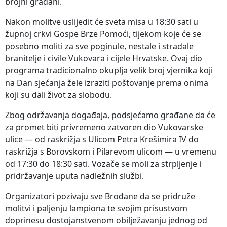
brojni građani.
Nakon molitve uslijedit će sveta misa u 18:30 sati u
župnoj crkvi Gospe Brze Pomoći, tijekom koje će se
posebno moliti za sve poginule, nestale i stradale
branitelje i civile Vukovara i cijele Hrvatske. Ovaj dio
programa tradicionalno okuplja velik broj vjernika koji
na Dan sjećanja žele izraziti poštovanje prema onima
koji su dali život za slobodu.
Zbog održavanja događaja, podsjećamo građane da će
za promet biti privremeno zatvoren dio Vukovarske
ulice — od raskrižja s Ulicom Petra Krešimira IV do
raskrižja s Borovskom i Pilarevom ulicom — u vremenu
od 17:30 do 18:30 sati. Vozače se moli za strpljenje i
pridržavanje uputa nadležnih službi.
Organizatori pozivaju sve Brođane da se pridruže
molitvi i paljenju lampiona te svojim prisustvom
doprinesu dostojanstvenom obilježavanju jednog od