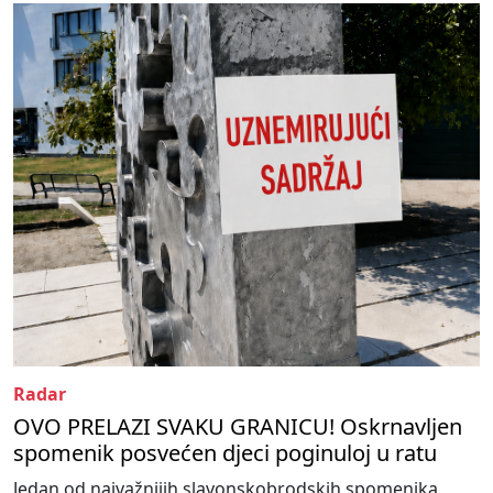
Radar
OVO PRELAZI SVAKU GRANICU! Oskrnavljen
spomenik posvećen djeci poginuloj u ratu
Jedan od najvažnijih slavonskobrodskih spomenika