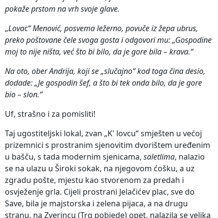
pokaže prstom na vrh svoje glave.
„
Lovac“ Menović, posvema ležerno, povuče iz žepa ubrus,
preko poštovane čele svoga gosta i odgovori mu: „Gospodine
moj to nije ništa, već što bi bilo, da je gore bila – krava.“
Na oto, ober Andrija, koji se „slučajno“ kod toga čina desio,
dodade: „Je gospodin šef, a što bi tek onda bilo, da je gore
bio – slon.“
Uf, strašno i za pomisliti!
Taj ugostiteljski lokal, zvan „K' lovcu“ smješten u većoj
prizemnici s prostranim sjenovitim dvorištem uređenim
u bašču, s tada modernim sjenicama,
saletlima
, nalazio
se na ulazu u Široki sokak, na njegovom ćošku, a uz
zgradu pošte, mjestu kao stvorenom za predah i
osvježenje grla. Cijeli prostrani Jelačićev plac, sve do
Save, bila je majstorska i zelena pijaca, a na drugu
stranu, na Zverincu (Trg pobjede) opet, nalazila se velika