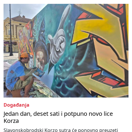
Događanja
Jedan dan, deset sati i potpuno novo lice
Korza
Slavonskobrodski Korzo sutra će ponovno preuzeti