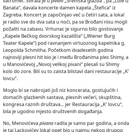
vatromet. Svirala je u
pivani
„Sremska glazba“, pa „Lole iz
Banata“, davala koncerte damen kapela „Štefica“ iz
Zagreba. Koncert je započinjao već u četiri sata, a lokal
je radio sve do dva sata u noći, pa se Brođani nisu mogli
požaliti na zabavu. Vrhunac je sigurno bilo gostovanje
„Kapele Bečkog dvorskog kazališta“ („Wiener Burg
Teater Kapele“) pod ravnanjem virtuoznog kapelnika g.
Leopolda Schmitha. Početkom dvadesetih godina
najnoviji plesni hit bio je i među Brođanima ples Shimy, a
u Manovićevoj „Novoj velikoj pivani“ plesali su Shimy
kolo do zore. Bili su to zaista blistavi dani restauracije „K'
lovcu“.
Moglo bi se nabrojati još niz koncerata, gostujućih i
domaćih glazbenih sastava, plesnih večeri, skupština,
kongresa raznih društava... jer Restauracija „K' lovcu“,
bila je ugodno mjesto društvenih događanja.
No, Menovićeva
pivana
radila je samo par godina, a onda
je taj Lackovićev lokal opet bio u najmu nekog drugog