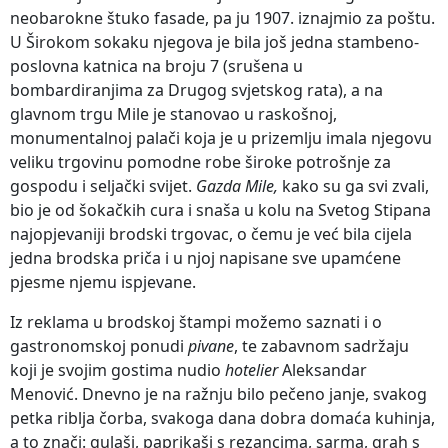
neobarokne štuko fasade, pa ju 1907. iznajmio za poštu.
U Širokom sokaku njegova je bila još jedna stambeno-
poslovna katnica na broju 7 (srušena u
bombardiranjima za Drugog svjetskog rata), a na
glavnom trgu Mile je stanovao u raskošnoj,
monumentalnoj palači koja je u prizemlju imala njegovu
veliku trgovinu pomodne robe široke potrošnje za
gospodu i seljački svijet.
Gazda Mile,
kako su ga svi zvali,
bio je od šokačkih cura i snaša u kolu na Svetog Stipana
najopjevaniji brodski trgovac, o čemu je već bila cijela
jedna brodska priča i u njoj napisane sve upamćene
pjesme njemu ispjevane.
Iz reklama u brodskoj štampi možemo saznati i o
gastronomskoj ponudi
pivane
, te zabavnom sadržaju
koji je svojim gostima nudio
hotelier
Aleksandar
Menović. Dnevno je na ražnju bilo pečeno janje, svakog
petka riblja čorba, svakoga dana dobra domaća kuhinja,
a to znači: gulaši, paprikaši s rezancima, sarma, grah s