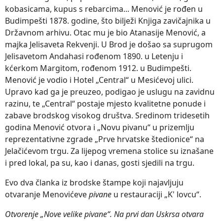
kobasicama, kupus s rebarcima... Menović je rođen u
Budimpešti 1878. godine, što bilježi Knjiga zavičajnika u
Državnom arhivu. Otac mu je bio Atanasije Menović, a
majka Jelisaveta Rekvenji. U Brod je došao sa suprugom
Jelisavetom Andahasi rođenom 1890. u Letenju i
kćerkom Margitom, rođenom 1912. u Budimpešti.
Menović je vodio i Hotel „Central“ u Mesićevoj ulici.
Upravo kad ga je preuzeo, podigao je uslugu na zavidnu
razinu, te „Central“ postaje mjesto kvalitetne ponude i
zabave brodskog visokog društva. Sredinom tridesetih
godina Menović otvora i „Novu pivanu“ u prizemlju
reprezentativne zgrade „Prve hrvatske štedionice“ na
Jelačićevom trgu. Za lijepog vremena stolice su iznašane
i pred lokal, pa su, kao i danas, gosti sjedili na trgu.
Evo dva članka iz brodske štampe koji najavljuju
otvaranje Menovićeve
pivane
u restauraciji „K' lovcu“.
Otvorenje „Nove velike pivane“. Na prvi dan Uskrsa otvara