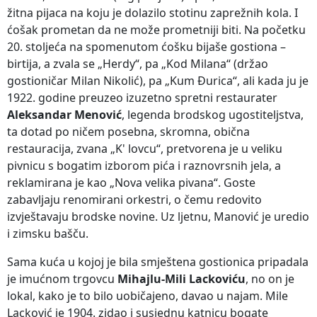
žitna pijaca na koju je dolazilo stotinu zaprežnih kola. I
ćošak prometan da ne može prometniji biti. Na početku
20. stoljeća na spomenutom ćošku bijaše gostiona –
birtija, a zvala se „Herdy“, pa „Kod Milana“ (držao
gostioničar Milan Nikolić), pa „Kum Đurica“, ali kada ju je
1922. godine preuzeo izuzetno spretni restaurater
Aleksandar Menović
, legenda brodskog ugostiteljstva,
ta dotad po ničem posebna, skromna, obična
restauracija, zvana „K' lovcu“, pretvorena je u veliku
pivnicu s bogatim izborom pića i raznovrsnih jela, a
reklamirana je kao „Nova velika pivana“. Goste
zabavljaju renomirani orkestri, o čemu redovito
izvještavaju brodske novine. Uz ljetnu, Manović je uredio
i zimsku bašču.
Sama kuća u kojoj je bila smještena gostionica pripadala
je imućnom trgovcu
Mihajlu-Mili Lackoviću
, no on je
lokal, kako je to bilo uobičajeno, davao u najam. Mile
Lacković je 1904. zidao i susjednu katnicu bogate