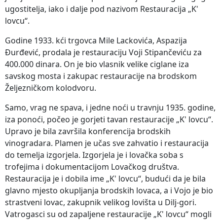
ugostitelja, iako i dalje pod nazivom Restauracija „K'
lovcu“.
Godine 1933. kći trgovca Mile Lackovića, Aspazija
Đurđević, prodala je restauraciju Voji Stipančeviću za
400.000 dinara. On je bio vlasnik velike ciglane iza
savskog mosta i zakupac restauracije na brodskom
Željezničkom kolodvoru.
Samo, vrag ne spava, i jedne noći u travnju 1935. godine,
iza ponoći, počeo je gorjeti tavan restauracije „K' lovcu“.
Upravo je bila završila konferencija brodskih
vinogradara. Plamen je učas sve zahvatio i restauracija
do temelja izgorjela. Izgorjela je i lovačka soba s
trofejima i dokumentacijom Lovačkog društva.
Restauracija je i dobila ime „K' lovcu“, budući da je bila
glavno mjesto okupljanja brodskih lovaca, a i Vojo je bio
strastveni lovac, zakupnik velikog lovišta u Dilj-gori.
Vatrogasci su od zapaljene restauracije „K' lovcu“ mogli