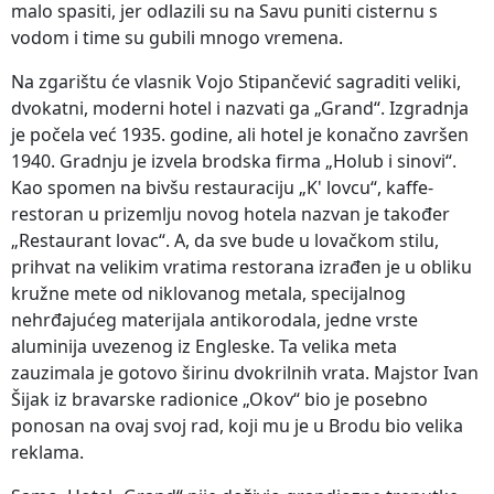
malo spasiti, jer odlazili su na Savu puniti cisternu s
vodom i time su gubili mnogo vremena.
Na zgarištu će vlasnik Vojo Stipančević sagraditi veliki,
dvokatni, moderni hotel i nazvati ga „Grand“. Izgradnja
je počela već 1935. godine, ali hotel je konačno završen
1940. Gradnju je izvela brodska firma „Holub i sinovi“.
Kao spomen na bivšu restauraciju „K' lovcu“, kaffe-
restoran u prizemlju novog hotela nazvan je također
„Restaurant lovac“. A, da sve bude u lovačkom stilu,
prihvat na velikim vratima restorana izrađen je u obliku
kružne mete od niklovanog metala, specijalnog
nehrđajućeg materijala antikorodala, jedne vrste
aluminija uvezenog iz Engleske. Ta velika meta
zauzimala je gotovo širinu dvokrilnih vrata. Majstor Ivan
Šijak iz bravarske radionice „Okov“ bio je posebno
ponosan na ovaj svoj rad, koji mu je u Brodu bio velika
reklama.