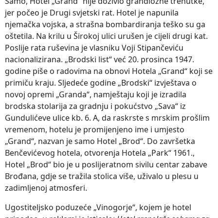
Samo, Hotel „Grand“ nije doživio grandiozne trenutke,
jer počeo je Drugi svjetski rat. Hotel je napunila
njemačka vojska, a strašna bombardiranja teško su ga
oštetila. Na krilu u Širokoj ulici urušen je cijeli drugi kat.
Poslije rata ruševina je vlasniku Voji Stipančeviću
nacionalizirana. „Brodski list“ već 20. prosinca 1947.
godine piše o radovima na obnovi Hotela „Grand“ koji se
primiču kraju. Sljedeće godine „Brodski“ izvještava o
novoj opremi „Granda“, namještaju koji je izradila
brodska stolarija za gradnju i pokućstvo „Sava“ iz
Gundulićeve ulice kb. 6. A, da raskrste s mrskim prošlim
vremenom, hotelu je promijenjeno ime i umjesto
„Grand“, nazvan je samo Hotel „Brod“. Do završetka
Benčevićevog hotela, otvorenja Hotela „Park“ 1961.,
Hotel „Brod“ bio je u poslijeratnom sivilu centar zabave
Brođana, gdje se tražila stolica više, uživalo u plesu u
zadimljenoj atmosferi.
Ugostiteljsko poduzeće „Vinogorje“, kojem je hotel