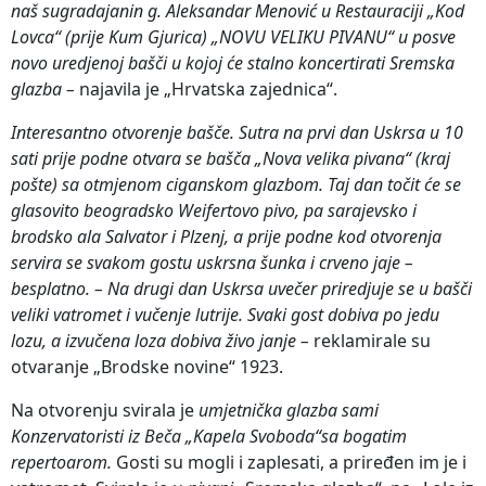
naš sugradajanin g. Aleksandar Menović u Restauraciji „Kod
Lovca“ (prije Kum Gjurica) „NOVU VELIKU PIVANU“ u posve
novo uredjenoj bašči u kojoj će stalno koncertirati Sremska
glazba –
najavila je „Hrvatska zajednica“.
Interesantno otvorenje bašče. Sutra na prvi dan Uskrsa u 10
sati prije podne otvara se bašča „Nova velika pivana“ (kraj
pošte) sa otmjenom ciganskom glazbom. Taj dan točit će se
glasovito beogradsko Weifertovo pivo, pa sarajevsko i
brodsko ala Salvator i Plzenj, a prije podne kod otvorenja
servira se svakom gostu uskrsna šunka i crveno jaje –
besplatno. – Na drugi dan Uskrsa uvečer priredjuje se u bašči
veliki vatromet i vučenje lutrije. Svaki gost dobiva po jedu
lozu, a izvučena loza dobiva živo janje –
reklamirale su
otvaranje „Brodske novine“ 1923.
Na otvorenju svirala je
umjetnička glazba sami
Konzervatoristi iz Beča
„Kapela Svoboda“sa bogatim
repertoarom.
Gosti su mogli i zaplesati, a priređen im je i