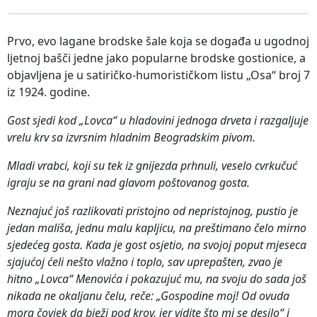
Prvo, evo lagane brodske šale koja se događa u ugodnoj
ljetnoj bašči jedne jako popularne brodske gostionice, a
objavljena je u satiričko-humorističkom listu „Osa“ broj 7
iz 1924. godine.
Gost sjedi kod „Lovca“ u hladovini jednoga drveta i razgaljuje
vrelu krv sa izvrsnim hladnim Beogradskim pivom.
Mladi vrabci, koji su tek iz gnijezda prhnuli, veselo cvrkučuć
igraju se na grani nad glavom poštovanog gosta.
Neznajuć još razlikovati pristojno od nepristojnog, pustio je
jedan mališa, jednu malu kapljicu, na preštimano čelo mirno
sjedećeg gosta. Kada je gost osjetio, na svojoj poput mjeseca
sjajućoj ćeli nešto vlažno i toplo, sav uprepašten, zvao je
hitno „Lovca“ Menovića i pokazujuć mu, na svoju do sada još
nikada ne okaljanu čelu, reče: „Gospodine moj! Od ovuda
mora čovjek da bježi pod krov, jer vidite što mi se desilo“ i