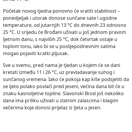
Početak novog tjedna ponovno će vratiti stabilnost –
ponedjeljak i utorak donose sunčane sate i ugodne
temperature, od jutarnjih 13 °C do dnevnih 23 odnosno
25 °C. U srijedu će Brođani uživati u još jednom pravom
ljetnom danu, s najviših 25 °C, dok četvrtak ostaje u
toplom tonu, iako bi se u poslijepodnevnim satima
mogao pojaviti kratki pljusak.
Sve u svemu, pred nama je tjedan u kojem će se dani
kretati između 11 i 26 °C, uz prevladavanje suhog i
sunčanog vremena. Iako će pokoja kap kiše podsjetiti da
se ljeto polako povlači pred jeseni, većina dana bit će u
znaku kasnoljetne topline. Slavonski Brod još nekoliko
dana ima priliku uživati u zlatnim zalascima i blagim
večerima koje donosi prijelaz iz ljeta u jesen.