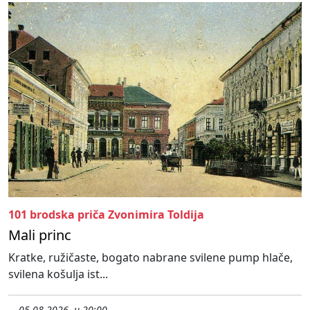
101 brodska priča Zvonimira Toldija
Mali princ
Kratke, ružičaste, bogato nabrane svilene pump hlače,
svilena košulja ist...
05.08.2026. u 20:00