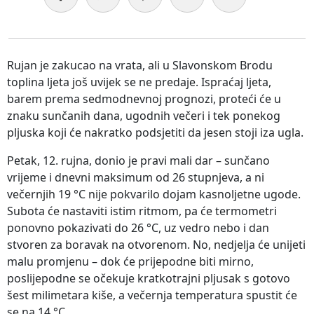
Rujan je zakucao na vrata, ali u Slavonskom Brodu
toplina ljeta još uvijek se ne predaje. Ispraćaj ljeta,
barem prema sedmodnevnoj prognozi, proteći će u
znaku sunčanih dana, ugodnih večeri i tek ponekog
pljuska koji će nakratko podsjetiti da jesen stoji iza ugla.
Petak, 12. rujna, donio je pravi mali dar – sunčano
vrijeme i dnevni maksimum od 26 stupnjeva, a ni
večernjih 19 °C nije pokvarilo dojam kasnoljetne ugode.
Subota će nastaviti istim ritmom, pa će termometri
ponovno pokazivati do 26 °C, uz vedro nebo i dan
stvoren za boravak na otvorenom. No, nedjelja će unijeti
malu promjenu – dok će prijepodne biti mirno,
poslijepodne se očekuje kratkotrajni pljusak s gotovo
šest milimetara kiše, a večernja temperatura spustit će
se na 14 °C.