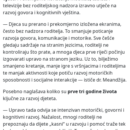
televizije bez roditeljskog nadzora izravno utječe na
razvoj govora i kognitivnih vještina.
— Djeca su prerano i prekomjerno izložena ekranima,
često bez nadzora roditelja. To smanjuje poticanje
razvoja govora, komunikacije i motorike. Sve češće
gledaju sadržaje na stranim jezicima, roditelji ne
kontroliraju što prate, a mnoga djeca prve riječi počinju
izgovarati upravo na stranom jeziku. Uz to, bilježimo
smanjeno kretanje, manje igre s vršnjacima i roditeljima
te manjak aktivnosti koje potiču razvoj motoričkih
sposobnosti i socijalne interakcije — ističe dr. Meandžija.
Posebno naglašava koliko su
prve tri godine života
ključne za razvoj djeteta.
— Upravo tada odvija se intenzivan motorički, govorni i
kognitivni razvoj. Nažalost, mnogi roditelji ne
prepoznaju da dijete „kasni“ u razvoju i pomoć traže tek