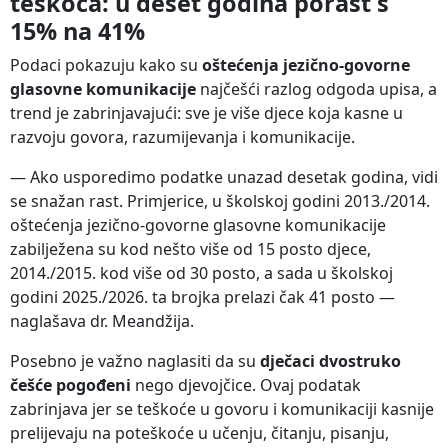
teškoća: u deset godina porast s
15% na 41%
Podaci pokazuju kako su
oštećenja jezično-govorne
glasovne komunikacije
najčešći razlog odgoda upisa, a
trend je zabrinjavajući: sve je više djece koja kasne u
razvoju govora, razumijevanja i komunikacije.
— Ako usporedimo podatke unazad desetak godina, vidi
se snažan rast. Primjerice, u školskoj godini 2013./2014.
oštećenja jezično-govorne glasovne komunikacije
zabilježena su kod nešto više od 15 posto djece,
2014./2015. kod više od 30 posto, a sada u školskoj
godini 2025./2026. ta brojka prelazi čak 41 posto —
naglašava dr. Meandžija.
Posebno je važno naglasiti da su
dječaci dvostruko
češće pogođeni
nego djevojčice. Ovaj podatak
zabrinjava jer se teškoće u govoru i komunikaciji kasnije
prelijevaju na poteškoće u učenju, čitanju, pisanju,