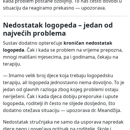
kada problem postane ozbiljniji. To nas često dovodi u
situaciju da reagiramo prekasno — upozorava.
Nedostatak logopeda – jedan od
najvećih problema
Sustav dodatno opterećuje
kroničan nedostatak
logopeda
. Čak i kada se problem na vrijeme prepozna,
mnogi mališani mjesecima, pa i godinama, čekaju na
terapiju.
— Imamo velik broj djece koja trebaju logopedsku
terapiju, ali logopeda jednostavno nema dovoljno. To je
jedan od glavnih razloga zbog kojeg problemi ostaju
neriješeni. Čak i kada djeca dobiju preporuke i upute
logopeda, roditelji ih često ne slijede dosljedno, što
dodatno otežava situaciju — upozorava dr. Meandžija.
Nedostatak stručnjaka ne samo da usporava napredak
djece nego i povećava pritisak na roditelje, škole i