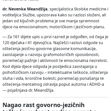
dr. Nevenka Meandžija
, specijalistica školske medicine i
voditeljica Službe, upozorava kako su razlozi složeni, ali
jedan od ključnih problema je sve manja spremnost
djece na emocionalnom, motoričkom i jezičnom planu.
— Za 161 dijete upis u prvi razred je odgođen, od čega je
120 dječaka i 41 djevojčica. Najčešći razlozi odgode su
oštećenja jezično-govorne glasovne komunikacije,
zaostajanje u razvoju grafomotoričkih sposobnosti,
poremećaji pažnje i aktivnosti te emocionalna nezrelost.
Kod dijela djece odgoda je posljedica zaostajanja u
psihofizičkom razvoju – intelektualne teškoće, oštećenja
sluha i vida, kronične bolesti, poremećaji ponašanja te
oštećenja mentalnog zdravlja poput autizma i ADHD-a
— pojašnjava dr. Meandžija.
Nagao rast govorno-jezičnih