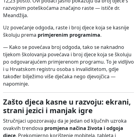
12,23 posto. Ovi podaci jasno pokazuju da broj djece s
razvojnim poteškoćama značajno raste — ističe dr.
Meandžija.
Uz povećanje odgoda, raste i broj djece koja se kasnije
školuju prema
primjerenim programima
.
— Kako se povećava broj odgoda, tako se naknadno
tijekom školovanja povećava i broj djece koja se školuju
po odgovarajućem primjerenom programu. To je vidljivo
i u Hrvatskom registru osoba s invaliditetom, gdje
također bilježimo više dječaka nego djevojčica —
napominje.
Zašto djeca kasne u razvoju: ekrani,
strani jezici i manjak igre
Stručnjaci upozoravaju da je jedan od ključnih uzroka
ovakvih trendova
promjena načina života i odgoja
djece
. Prekomjerno korištenje mobitela, tableta i