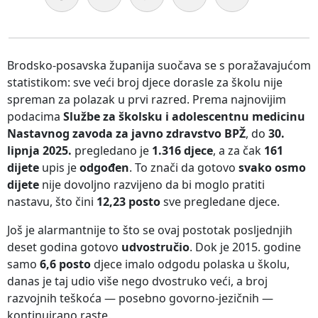
Brodsko-posavska županija suočava se s poražavajućom
statistikom: sve veći broj djece dorasle za školu nije
spreman za polazak u prvi razred. Prema najnovijim
podacima
Službe za školsku i adolescentnu medicinu
Nastavnog zavoda za javno zdravstvo BPŽ
, do
30.
lipnja 2025.
pregledano je
1.316 djece
, a za čak
161
dijete
upis je
odgođen
. To znači da gotovo
svako osmo
dijete
nije dovoljno razvijeno da bi moglo pratiti
nastavu, što čini
12,23 posto
sve pregledane djece.
Još je alarmantnije to što se ovaj postotak posljednjih
deset godina gotovo
udvostručio
. Dok je 2015. godine
samo
6,6 posto
djece imalo odgodu polaska u školu,
danas je taj udio više nego dvostruko veći, a broj
razvojnih teškoća — posebno govorno-jezičnih —
kontinuirano raste.