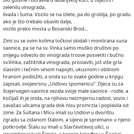
zelenilu vinograda,
livada i šuma. Vozilo se na izlete, pa do groblja, po gradu
ako je što trebalo obaviti dalje,
vozilo preko mosta u Bosanski Brod...
Zimi su se ovim kolima točkovi skidali i montirana suna
saonice, pa se na sv. Vinka samo muško društvo po
snijegu odvezlo do vinograda trsove posvetiti i bučno
sv.Vinka, zaštitnika vinograda, proslaviti, još više grla
slasnim i tečnim vinom napojiti, ukusnom i obilnom
hranom podložiti, a onda su to svake godine u knjigu
zapisali, svojevrsnu „Uidlovu spomenicu“. Djeca su za
štajervagen-saonice vezala svoje male saonice - rodle, a
kočijaš ih je onda, na njihovu neizmjernu radost, vozio i
zavažao ulicama grada dok nisu promrzla i poplavila od
zime. Za Sultana i Micu imali su Uidlovi u dvorištu
zgradu sa zidanom štalom, a sijeno je spremano u njeno
potkrovlje. Štalu su imali u Starčevićevoj ulici, u
iznajmljenoj kući Šimića, a kasnije također i u Širokoj