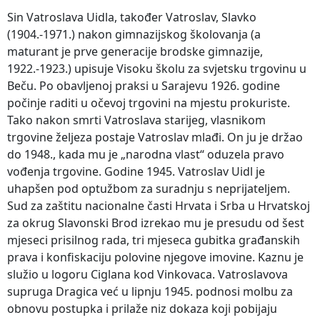
Sin Vatroslava Uidla, također Vatroslav, Slavko
(1904.-1971.) nakon gimnazijskog školovanja (a
maturant je prve generacije brodske gimnazije,
1922.-1923.) upisuje Visoku školu za svjetsku trgovinu u
Beču. Po obavljenoj praksi u Sarajevu 1926. godine
počinje raditi u očevoj trgovini na mjestu prokuriste.
Tako nakon smrti Vatroslava starijeg, vlasnikom
trgovine željeza postaje Vatroslav mlađi. On ju je držao
do 1948., kada mu je „narodna vlast“ oduzela pravo
vođenja trgovine. Godine 1945. Vatroslav Uidl je
uhapšen pod optužbom za suradnju s neprijateljem.
Sud za zaštitu nacionalne časti Hrvata i Srba u Hrvatskoj
za okrug Slavonski Brod izrekao mu je presudu od šest
mjeseci prisilnog rada, tri mjeseca gubitka građanskih
prava i konfiskaciju polovine njegove imovine. Kaznu je
služio u logoru Ciglana kod Vinkovaca. Vatroslavova
supruga Dragica već u lipnju 1945. podnosi molbu za
obnovu postupka i prilaže niz dokaza koji pobijaju